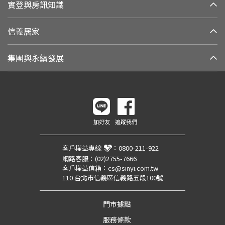
實登與房訊知識
信義居家
集團與永續發展
加好友
追蹤我們
客戶權益專線
：
0800-211-922
網路客服：
(02)2755-7666
客戶權益信箱：
cs@sinyi.com.tw
110 台北市信義區信義路五段100號
門市據點
服務條款