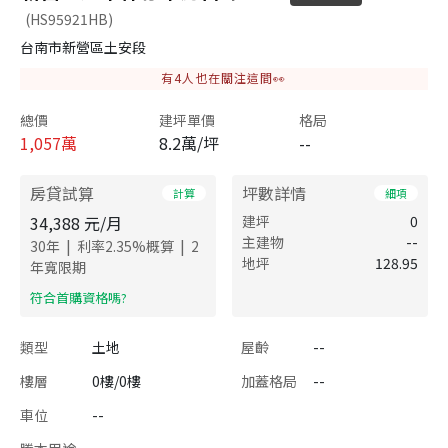
(HS95921HB)
台南市新營區土安段
有
4
人也在關注這間👀
總價
建坪單價
格局
1,057
萬
8.2萬/坪
--
房貸試算
坪數詳情
計算
細項
34,388
元/月
建坪
0
主建物
--
|
|
30
年
利率
2.35
%概算
2
地坪
128.95
年寬限期
​符合首購資格嗎?
類型
土地
屋齡
--
樓層
0樓/0樓
加蓋格局
--
車位
--