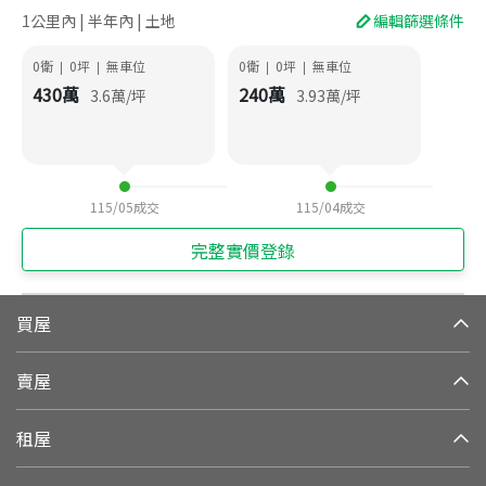
1公里內 | 半年內 | 土地
編輯篩選條件
0衛
0
坪
無車位
0衛
0
坪
無車位
|
|
|
|
430
萬
240
萬
3.6
萬/坪
3.93
萬/坪
115/05
成交
115/04
成交
完整實價登錄
買屋
賣屋
租屋