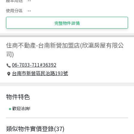
謄本用途
--
使用分區
--
完整物件詳情
住商不動產
-
台南新營加盟店(欣瀛房屋有限公
司)
06-7033-711#36392
台南市新營區民治路193號
物件特色
歡迎洽詢!
類似物件實價登錄
(
37
)