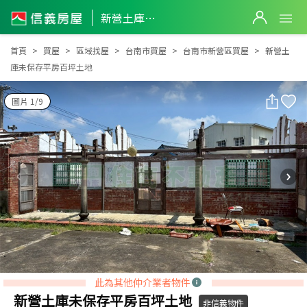
新營土庫未保存平房百坪土地
新營土庫未保存平房百坪土地
首頁
買屋
區域找屋
台南市買屋
台南市新營區買屋
新營土
庫未保存平房百坪土地
圖片 1/9
此為其他仲介業者物件
新營土庫未保存平房百坪土地
非信義物件