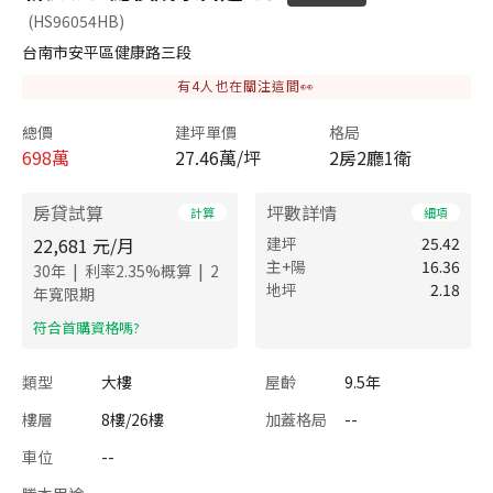
(HS96054HB)
台南市安平區健康路三段
有
4
人也在關注這間👀
總價
建坪單價
格局
698
萬
27.46萬/坪
2房2廳1衛
房貸試算
坪數詳情
計算
細項
22,681
元/月
建坪
25.42
主+陽
16.36
|
|
30
年
利率
2.35
%概算
2
地坪
2.18
年寬限期
​符合首購資格嗎?
類型
大樓
屋齡
9.5年
樓層
8樓/26樓
加蓋格局
--
車位
--