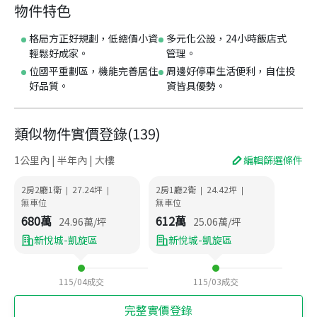
物件特色
格局方正好規劃，低總價小資
多元化公設，24小時飯店式
輕鬆好成家。
管理。
位國平重劃區，機能完善居住
周邊好停車生活便利，自住投
好品質。
資皆具優勢。
類似物件實價登錄
(
139
)
1公里內 | 半年內 | 大樓
編輯篩選條件
2房2廳1衛
27.24
坪
2房1廳2衛
24.42
坪
|
|
|
|
無車位
無車位
680
萬
612
萬
24.96
萬/坪
25.06
萬/坪
新悅城-凱旋區
新悅城-凱旋區
115/04
成交
115/03
成交
完整實價登錄