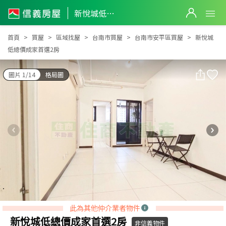
新悅城低總價成家首選2房
新悅城低總價成家首選2房
首頁
買屋
區域找屋
台南市買屋
台南市安平區買屋
新悅城
低總價成家首選2房
圖片 1/14
格局圖
此為其他仲介業者物件
新悅城低總價成家首選2房
非信義物件