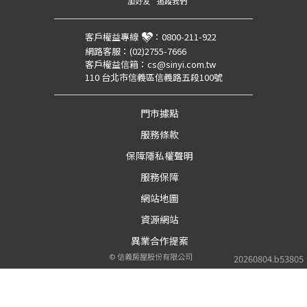
加好友
追蹤我們
客戶權益專線
：
0800-211-922
網路客服：
(02)2755-7666
客戶權益信箱：
cs@sinyi.com.tw
110 台北市信義區信義路五段100號
門市據點
服務條款
保障隱私權聲明
服務保障
網站地圖
資源網站
異業合作提案
©
信義房屋股份有限公司
20260804.b53805