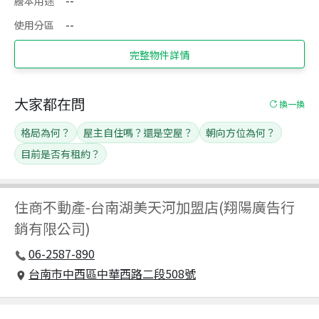
謄本用途
--
使用分區
--
完整物件詳情
大家都在問
換一換
格局為何？
屋主自住嗎？還是空屋？
朝向方位為何？
目前是否有租約？
住商不動產
-
台南湖美天河加盟店(翔陽廣告行
銷有限公司)
06-2587-890
台南市中西區中華西路二段508號