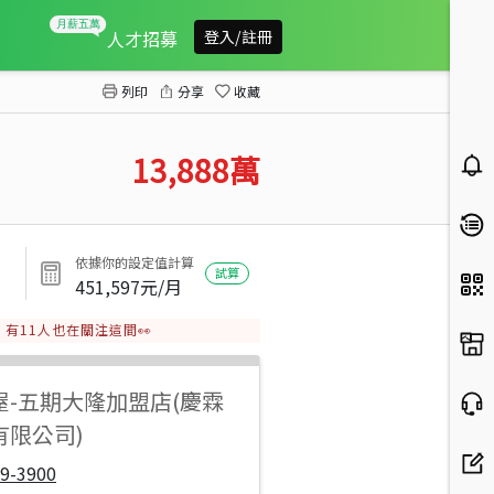
聯聚方庭合併戶(毛胚屋)
人才招募
登入/註冊
列印
分享
收藏
13,888
萬
依據你的設定值計算
試算
451,597
元/月
有
11
人也在關注這間👀
屋
-
五期大隆加盟店(慶霖
有限公司)
9-3900