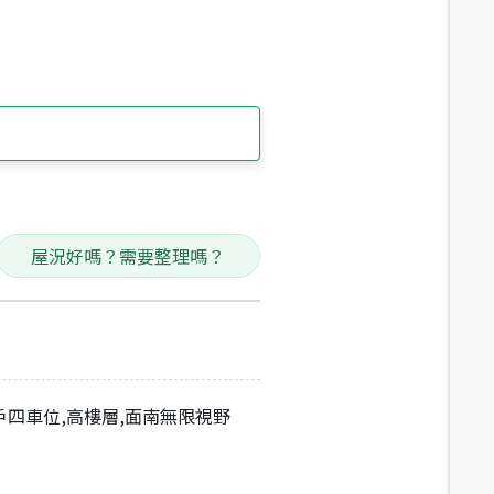
屋況好嗎？需要整理嗎？
戶四車位,高樓層,面南無限視野