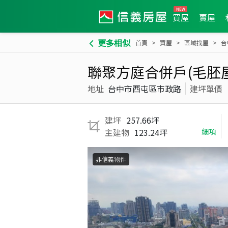
買屋
賣屋
更多相似
首頁
買屋
區域找屋
台
聯聚方庭合併戶(毛胚屋
地址
台中市西屯區市政路
建坪單價
建坪
257.66坪
主建物
123.24坪
細項
非信義物件