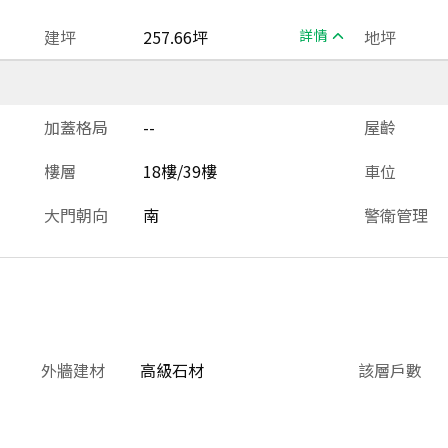
建坪
257.66坪
詳情
地坪
加蓋格局
--
屋齡
樓層
18樓/39樓
車位
大門朝向
南
警衛管理
外牆建材
高級石材
該層戶數