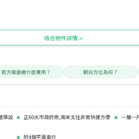
收合物件詳情
買方需要繳什麼費用？
朝向方位為何？
建築設
正60米市政府旁,南來北往非常快捷方便
一層一
附4個平面車位