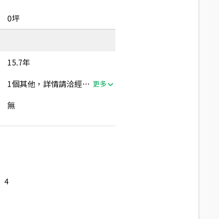
0坪
15.7年
1個其他，詳情請洽經紀人員
更多
無
4