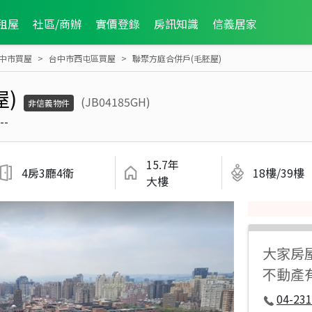
租屋
社區/商辦
實價登錄
房訊知識
信義居家
中市買屋
台中市西屯區買屋
聯聚方庭合併戶(毛胚屋)
)
(JB04185GH)
非信義物件
--
15.7年
4房3廳4衛
18樓/39樓
大樓
大家房
不動產
04-231