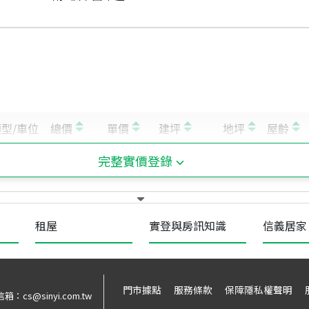
完整實價登錄
租屋
實登與房訊知識
信義居家
門市據點
服務條款
保障隱私權聲明
信箱：
cs@sinyi.com.tw