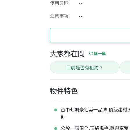
使用分區
--
注意事項
--
大家都在問
換一換
目前是否有租約？
物件特色
台中七期豪宅第一品牌,頂級建材.
計
公設一應俱全,頂級規格,尊榮享受