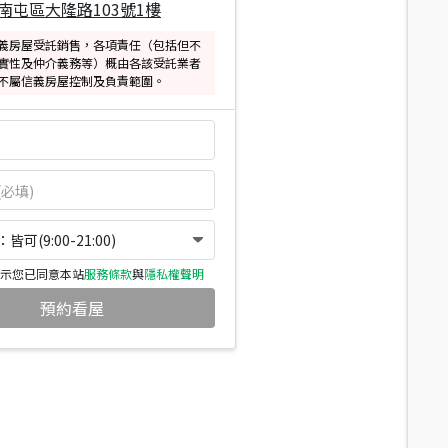
南屯區大隆路103號1樓
義房屋受託銷售，各項責任（包括但不
實性及仲介義務等）概由各該受託業者
不屬信義房屋控制及負責範圍。
可(9:00-21:00)
示您已同意本站
服務條款
與
隱私權聲明
預約看屋