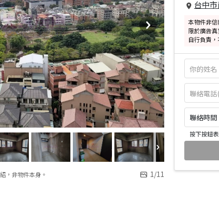
台中市
本物件非信
限於廣告真
自行負責，
聯絡時間：皆
按下按鈕表
1
/
11
紹，非物件本身。