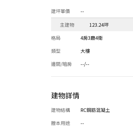
建坪單價
--
主建物
123.24坪
格局
4房3廳4衛
類型
大樓
邊間/暗房
--/--
建物詳情
建物結構
RC鋼筋混凝土
謄本用途
--