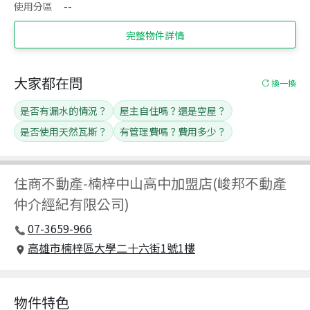
使用分區
--
完整物件詳情
大家都在問
換一換
是否有漏水的情況？
屋主自住嗎？還是空屋？
是否使用天然瓦斯？
有管理費嗎？費用多少？
住商不動產
-
楠梓中山高中加盟店(峻邦不動產
仲介經紀有限公司)
07-3659-966
高雄市楠梓區大學二十六街1號1樓
物件特色