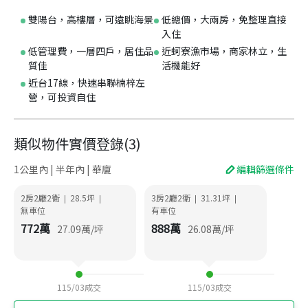
雙陽台，高樓層，可遠眺海景
低總價，大兩房，免整理直接
入住
低管理費，一層四戶，居住品
近蚵寮漁市場，商家林立，生
質佳
活機能好
近台17線，快速串聯楠梓左
營，可投資自住
類似物件實價登錄
(
3
)
1公里內 | 半年內 | 華廈
編輯篩選條件
2房2廳2衛
28.5
坪
3房2廳2衛
31.31
坪
|
|
|
|
無車位
有車位
772
萬
888
萬
27.09
萬/坪
26.08
萬/坪
115/03
成交
115/03
成交