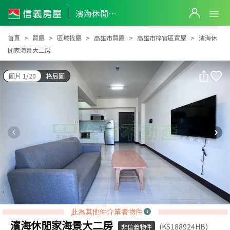
濱海休閒家海景大二房
濱海休閒家海景大二房
首頁
買屋
區域找屋
高雄市買屋
高雄市梓官區買屋
濱海休
閒家海景大二房
圖片 1/20
格局圖
此為其他仲介業者物件
濱海休閒家海景大二房
(KS188924HB)
非信義物件