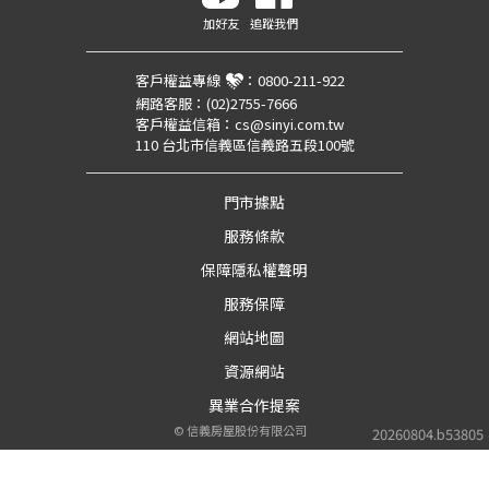
加好友
追蹤我們
客戶權益專線
：
0800-211-922
網路客服：
(02)2755-7666
客戶權益信箱：
cs@sinyi.com.tw
110 台北市信義區信義路五段100號
門市據點
服務條款
保障隱私權聲明
服務保障
網站地圖
資源網站
異業合作提案
©
信義房屋股份有限公司
20260804.b53805