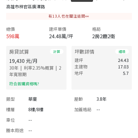
高雄市梓官區廣澤路
有
13
人也在關注這間👀
總價
建坪單價
格局
598
萬
24.48萬/坪
2房2廳2衛
房貸試算
坪數詳情
計算
細項
19,430
元/月
建坪
24.43
主建物
17.03
|
|
30
年
利率
2.35
%概算
2
地坪
5.7
年寬限期
​符合首購資格嗎?
類型
華廈
屋齡
3.8年
樓層
8樓/8樓
加蓋格局
--
車位
--
謄本用途
--