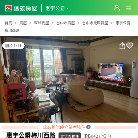
惠宇公爵梅川西路
惠宇公爵梅川西路
首頁
買屋
區域找屋
台中市買屋
台中市北區買屋
惠宇公爵
梅川西路
圖片 1/11
此為其他仲介業者物件
惠宇公爵梅川西路
(RB04277GH)
非信義物件