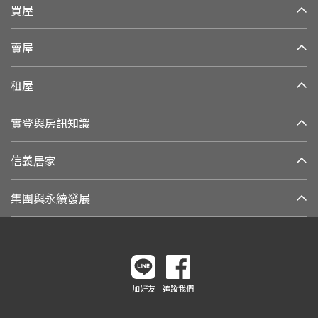
買屋
賣屋
租屋
實登與房訊知識
信義居家
集團與永續發展
加好友
追蹤我們