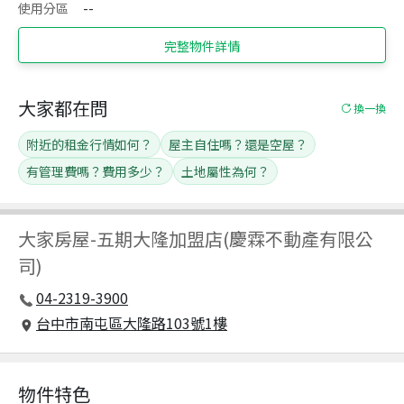
使用分區
--
完整物件詳情
大家都在問
換一換
附近的租金行情如何？
屋主自住嗎？還是空屋？
有管理費嗎？費用多少？
土地屬性為何？
大家房屋
-
五期大隆加盟店(慶霖不動產有限公
司)
04-2319-3900
台中市南屯區大隆路103號1樓
物件特色