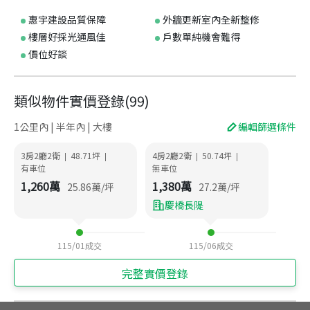
惠宇建設品質保障
外牆更新室內全新整修
樓層好採光通風佳
戶數單純機會難得
價位好談
類似物件實價登錄
(
99
)
1公里內 | 半年內 | 大樓
編輯篩選條件
3房2廳2衛
48.71
坪
4房2廳2衛
50.74
坪
|
|
|
|
有車位
無車位
1,260
萬
1,380
萬
25.86
萬/坪
27.2
萬/坪
慶橋長隄
115/01
成交
115/06
成交
完整實價登錄