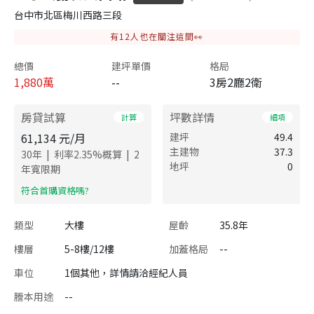
台中市北區梅川西路三段
有
12
人也在關注這間👀
總價
建坪單價
格局
1,880
萬
--
3房2廳2衛
房貸試算
坪數詳情
計算
細項
61,134
元/月
建坪
49.4
主建物
37.3
|
|
30
年
利率
2.35
%概算
2
地坪
0
年寬限期
​符合首購資格嗎?
類型
大樓
屋齡
35.8年
樓層
5-8樓/12樓
加蓋格局
--
車位
1個其他，詳情請洽經紀人員
謄本用途
--