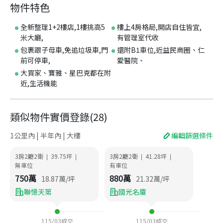
物件特色
全新整理1+2樓店,1樓挑高5
樓上4房格局,開店自住皆宜,
米大廳,
有管理室代收
包裹跟子母車,免追垃圾車,門
還附B1車位,近益民商圈、仁
前可停車,
愛醫院、
大買家、寶雅、星巴克都在附
近,生活機能
類似物件實價登錄
(
28
)
1公里內 | 半年內 | 大樓
編輯篩選條件
3房2廳2衛
39.75
坪
3房2廳2衛
41.28
坪
|
|
|
|
無車位
有車位
750
萬
880
萬
18.87
萬/坪
21.32
萬/坪
聯憶天第
國光名廈
115/03
成交
115/03
成交