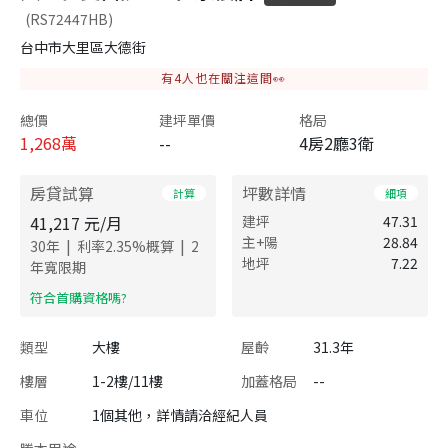
(RS72447HB)
台中市大里區大德街
有
4
人也在關注這間👀
總價
建坪單價
格局
1,268
萬
--
4房2廳3衛
房貸試算
坪數詳情
計算
細項
41,217
元/月
建坪
47.31
主+陽
28.84
|
|
30
年
利率
2.35
%概算
2
地坪
7.22
年寬限期
​符合首購資格嗎?
類型
大樓
屋齡
31.3年
樓層
1-2樓/11樓
加蓋格局
--
車位
1個其他，詳情請洽經紀人員