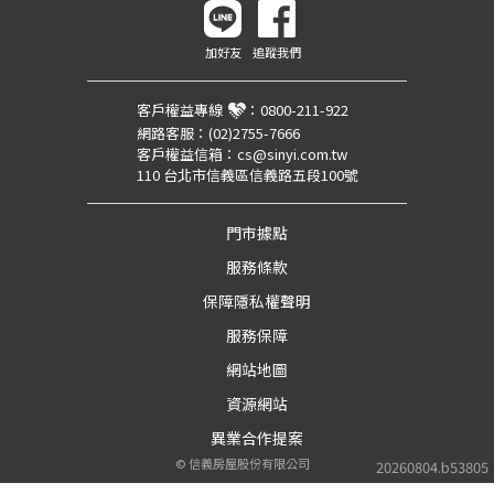
加好友
追蹤我們
客戶權益專線
：
0800-211-922
網路客服：
(02)2755-7666
客戶權益信箱：
cs@sinyi.com.tw
110 台北市信義區信義路五段100號
門市據點
服務條款
保障隱私權聲明
服務保障
網站地圖
資源網站
異業合作提案
©
信義房屋股份有限公司
20260804.b53805