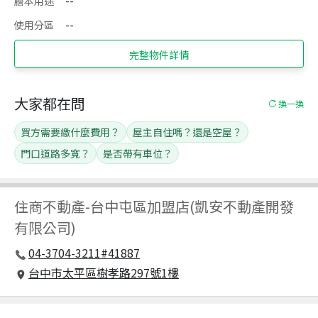
謄本用途
--
使用分區
--
完整物件詳情
大家都在問
換一換
買方需要繳什麼費用？
屋主自住嗎？還是空屋？
門口道路多寬？
是否帶有車位？
住商不動產
-
台中屯區加盟店(凱安不動產開發
有限公司)
04-3704-3211#41887
台中市太平區樹孝路297號1樓