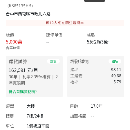
(RS85135HB)
台中市西屯區市政北六路
有
10
人也在關注這間👀
總價
建坪單價
格局
5,000
萬
--
5房2廳3衛
含車位價
房貸試算
坪數詳情
計算
細項
162,591
元/月
建坪
98.11
主建物
49.68
|
|
30
年
利率
2.35
%概算
2
地坪
5.79
年寬限期
​符合首購資格嗎?
類型
大樓
屋齡
17.0年
樓層
7樓/24樓
加蓋格局
--
車位
1個坡道平面