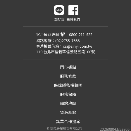
加好友
追蹤我們
客戶權益專線
：
0800-211-922
網路客服：
(02)2755-7666
客戶權益信箱：
cs@sinyi.com.tw
110 台北市信義區信義路五段100號
門市據點
服務條款
保障隱私權聲明
服務保障
網站地圖
資源網站
異業合作提案
©
信義房屋股份有限公司
20260804.b53805