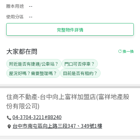
謄本用途
--
使用分區
--
完整物件詳情
大家都在問
換一換
附近是否有捷運/公車站？
門口可否停車？
屋況好嗎？需要整理嗎？
目前是否有租約？
住商不動產
-
台中向上富祥加盟店(富祥地產股
份有限公司)
04-3704-3211#88240
台中市南屯區向上路三段347、349號1樓