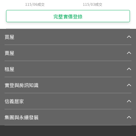
115/06
成交
115/03
成交
完整實價登錄
買屋
賣屋
租屋
實登與房訊知識
信義居家
集團與永續發展