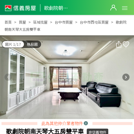
歌劇院朝南天琴大五房雙平車
歌劇院朝南天琴大五房雙平車
首頁
買屋
區域找屋
台中市買屋
台中市西屯區買屋
歌劇院
朝南天琴大五房雙平車
圖片 1/17
格局圖
此為其他仲介業者物件
歌劇院朝南天琴大五房雙平車
非信義物件