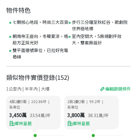
物件特色
七期核心地段，時尚三大百貨
步行三分鐘至秋紅谷、歌劇院
世界極地標
朝南帝王座向，冬暖夏涼，格
室內空間大，5房規劃坪效
局方正採光好
大，雙套房設計
雙平面連號車位，已拉好充電
樁線
類似物件實價登錄
(
152
)
1公里內 | 半年內 | 大樓
編輯篩選條件
4房2廳5衛
102.86
坪
2房2廳2衛
99.2
坪
|
|
|
|
有車位
有車位
3,450
萬
3,800
萬
33.54
萬/坪
38.31
萬/坪
鄉林皇居
鄉林皇居