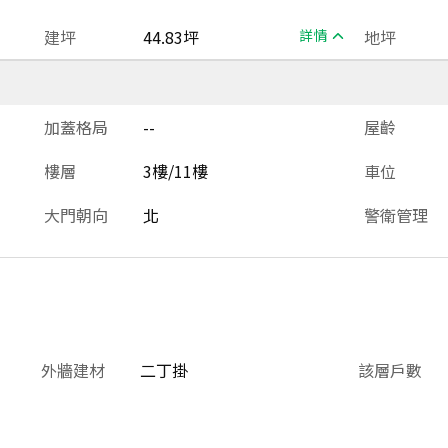
建坪
44.83坪
詳情
地坪
加蓋格局
--
屋齡
樓層
3樓/11樓
車位
大門朝向
北
警衛管理
外牆建材
二丁掛
該層戶數