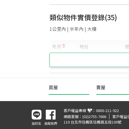
類似物件實價登錄
(
35
)
1公里內 | 半年內 | 大樓
買屋
賣屋
客戶權益專線
：
0800-211-922
網路客服：
(02)2755-7666
客戶權益
110 台北市信義區信義路五段100號
加好友
追蹤我們