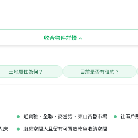
收合物件詳情
土地屬性為何？
目前是否有租約？
近寶雅、全聯、麥當勞、東山黃昏市場
社區戶數
人床
廚房空間大且留有可置放乾貨收納空間