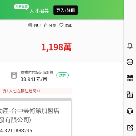
北屯東山商圈3房平面車位
人才招募
登入/註冊
列印
分享
收藏
1,198
萬
依據你的設定值計算
試算
38,941
元/月
有
1
人也在關注這間👀
動產
-
台中美術館加盟店
發有限公司)
04-3211#88235