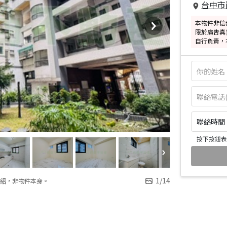
台中市
本物件非信
限於廣告真
自行負責，
聯絡時間：皆
按下按鈕表
1
/
14
紹，非物件本身。