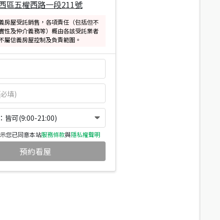
西區五權西路一段211號
義房屋受託銷售，各項責任（包括但不
實性及仲介義務等）概由各該受託業者
不屬信義房屋控制及負責範圍。
可(9:00-21:00)
示您已同意本站
服務條款
與
隱私權聲明
預約看屋