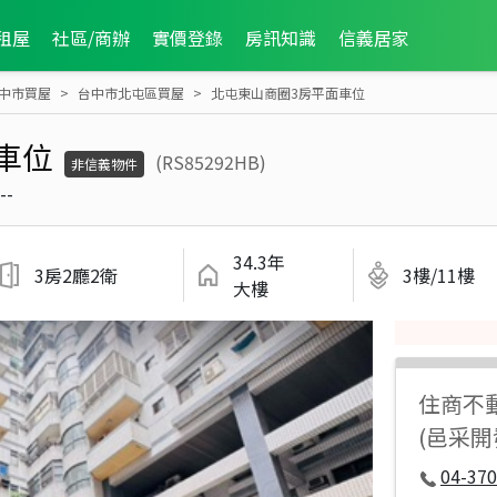
租屋
社區/商辦
實價登錄
房訊知識
信義居家
中市買屋
台中市北屯區買屋
北屯東山商圈3房平面車位
車位
(RS85292HB)
非信義物件
--
34.3年
3房2廳2衛
3樓/11樓
大樓
住商不
(邑采開
04-37