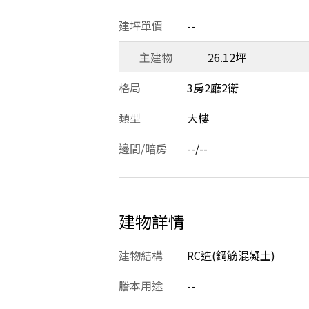
建坪單價
--
主建物
26.12坪
格局
3房2廳2衛
類型
大樓
邊間/暗房
--/--
建物詳情
建物結構
RC造(鋼筋混凝土)
謄本用途
--