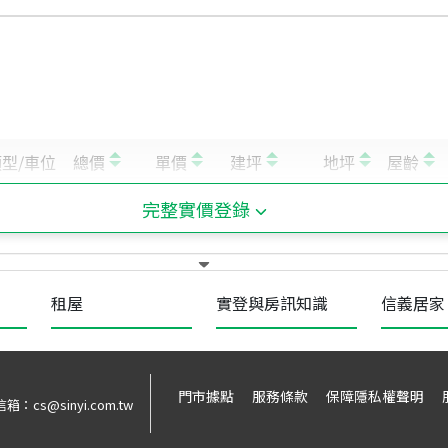
完整實價登錄
租屋
實登與房訊知識
信義居家
門市據點
服務條款
保障隱私權聲明
信箱：
cs@sinyi.com.tw