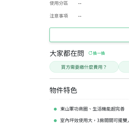
使用分區
--
注意事項
--
大家都在問
換一換
買方需要繳什麼費用？
物件特色
東山軍功商圈、生活機能超完善
室內坪效使用大，3房間間可擺雙