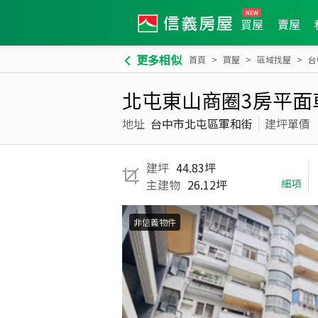
買屋
賣屋
更多相似
首頁
買屋
區域找屋
台
北屯東山商圈3房平面
地址
台中市北屯區軍和街
建坪單價
建坪
44.83坪
主建物
26.12坪
細項
非信義物件