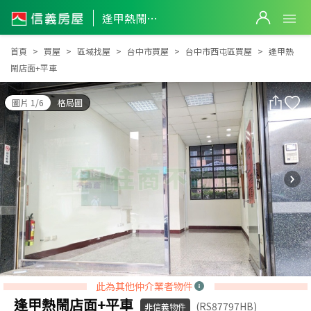
逢甲熱鬧店面+平車
逢甲熱鬧店面+平車
首頁
買屋
區域找屋
台中市買屋
台中市西屯區買屋
逢甲熱
鬧店面+平車
圖片 1/6
格局圖
此為其他仲介業者物件
逢甲熱鬧店面+平車
(RS87797HB)
非信義物件