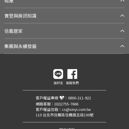
租屋
實登與房訊知識
信義居家
集團與永續發展
加好友
追蹤我們
客戶權益專線
：
0800-211-922
網路客服：
(02)2755-7666
客戶權益信箱：
cs@sinyi.com.tw
110 台北市信義區信義路五段100號