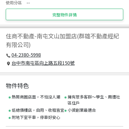
使用分區
--
完整物件詳情
住商不動產
-
南屯文山加盟店(群雄不動產經紀
有限公司)
04-2380-5998
台中市南屯區向上路五段150號
物件特色
熱鬧商圈店面，不怕沒人潮
擁有眾多客群～學生、周遭社
區住戶
低總價樓店，自用、收租皆宜
小資創業最適合
附地下室平車，停車好安心