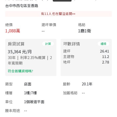
台中市西屯區至善路
有
11
人也在關注這間👀
總價
建坪單價
格局
1,088
萬
--
1廳1衛
房貸試算
坪數詳情
計算
細項
35,364
元/月
建坪
26.41
主建物
11.2
|
|
30
年
利率
2.35
%概算
2
地坪
2.78
年寬限期
​符合首購資格嗎?
類型
店面
屋齡
20.1年
樓層
1樓/7樓
加蓋格局
--
車位
1個坡道平面
謄本用途
--