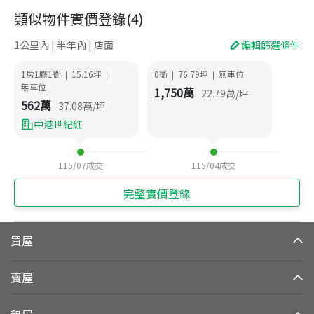
類似物件實價登錄
(
4
)
1公里內 | 半年內 | 店面
編輯篩選條件
1房1廳1衛
15.16
坪
0衛
76.79
坪
無車位
|
|
|
|
無車位
1,750
萬
22.79
萬/坪
562
萬
37.08
萬/坪
中港世紀紅
115/07
成交
115/04
成交
完整實價登錄
買屋
賣屋