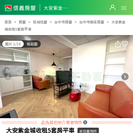
大安紫金城收租5套房平車
大安紫金城收租5套房平車
首頁
買屋
區域找屋
台中市買屋
台中市南區買屋
大安紫金
城收租5套房平車
圖片 1/10
格局圖
此為其他仲介業者物件
大安紫金城收租5套房平車
非信義物件