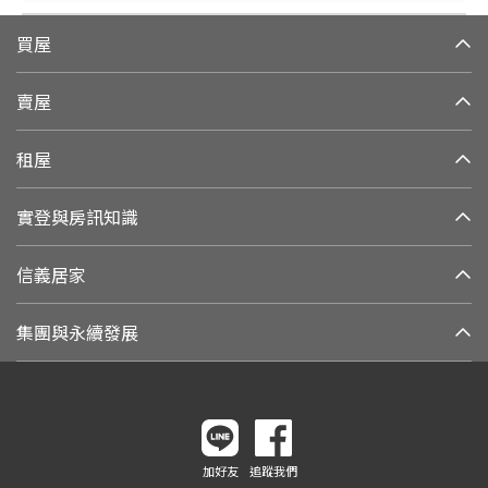
買屋
賣屋
租屋
實登與房訊知識
信義居家
集團與永續發展
加好友
追蹤我們