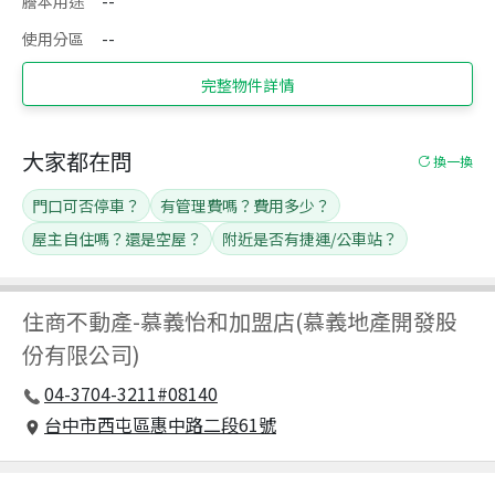
謄本用途
--
使用分區
--
完整物件詳情
大家都在問
換一換
門口可否停車？
有管理費嗎？費用多少？
屋主自住嗎？還是空屋？
附近是否有捷運/公車站？
住商不動產
-
慕義怡和加盟店(慕義地產開發股
份有限公司)
04-3704-3211#08140
台中市西屯區惠中路二段61號