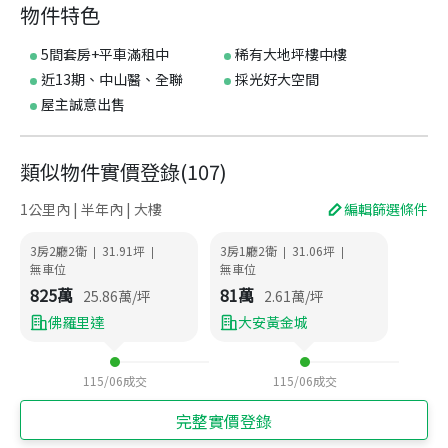
物件特色
5間套房+平車滿租中
稀有大地坪樓中樓
近13期、中山醫、全聯
採光好大空間
屋主誠意出售
類似物件實價登錄
(
107
)
1公里內 | 半年內 | 大樓
編輯篩選條件
3房2廳2衛
31.91
坪
3房1廳2衛
31.06
坪
|
|
|
|
無車位
無車位
825
萬
81
萬
25.86
萬/坪
2.61
萬/坪
佛羅里達
大安黃金城
115/06
成交
115/06
成交
完整實價登錄