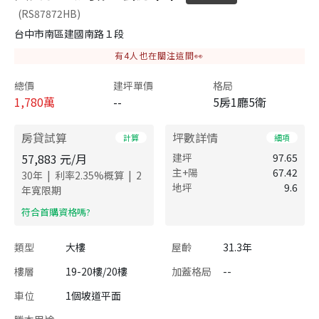
(RS87872HB)
台中市南區建國南路１段
有
4
人也在關注這間👀
總價
建坪單價
格局
1,780
萬
--
5房1廳5衛
房貸試算
坪數詳情
計算
細項
57,883
元/月
建坪
97.65
主+陽
67.42
|
|
30
年
利率
2.35
%概算
2
地坪
9.6
年寬限期
​符合首購資格嗎?
類型
大樓
屋齡
31.3年
樓層
19-20樓/20樓
加蓋格局
--
車位
1個坡道平面