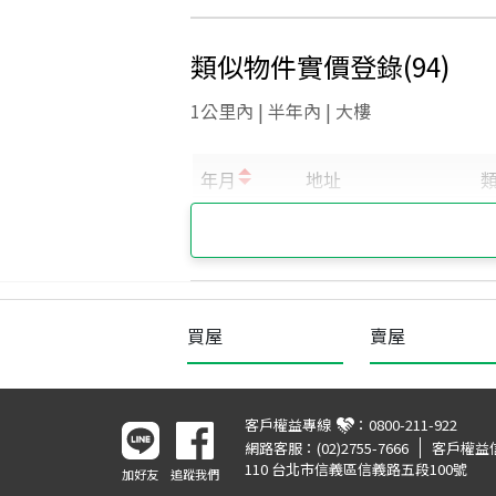
類似物件實價登錄
(
94
)
1公里內 | 半年內 | 大樓
買屋
賣屋
客戶權益專線
：
0800-211-922
網路客服：
(02)2755-7666
客戶權益
110 台北市信義區信義路五段100號
加好友
追蹤我們