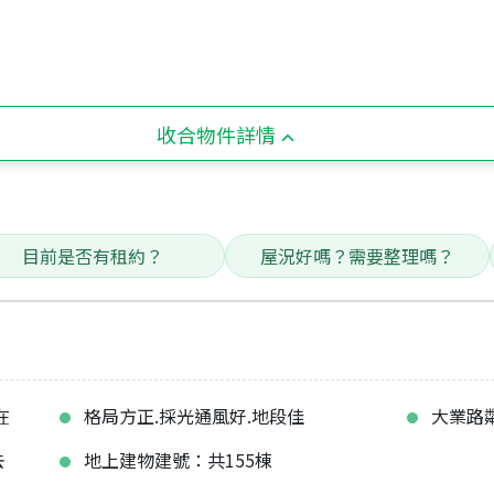
收合物件詳情
目前是否有租約？
屋況好嗎？需要整理嗎？
在
格局方正.採光通風好.地段佳
大業路
去
地上建物建號：共155棟