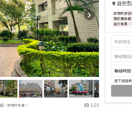
台中市
本物件非信
限於廣告真
自行負責，
聯絡時間：皆
按下按鈕表
1
/
21
紹，非物件本身。