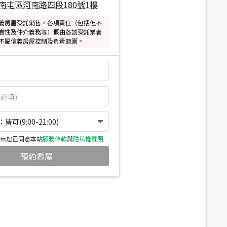
南屯區河南路四段180號1樓
義房屋受託銷售，各項責任（包括但不
實性及仲介義務等）概由各該受託業者
不屬信義房屋控制及負責範圍。
可(9:00-21:00)
示您已同意本站
服務條款
與
隱私權聲明
預約看屋