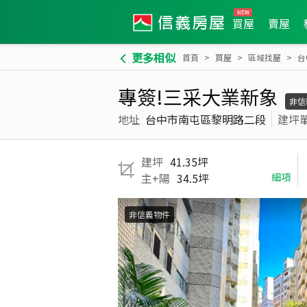
買屋
賣屋
更多相似
首頁
買屋
區域找屋
台
專簽!三采大業新象
非信
地址
台中市南屯區黎明路二段
建坪
建坪
41.35坪
主+陽
34.5坪
細項
非信義物件