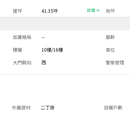
建坪
41.35坪
詳情
地坪
加蓋格局
--
屋齡
樓層
10樓/16樓
車位
大門朝向
西
警衛管理
外牆建材
二丁掛
該層戶數