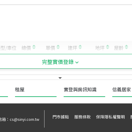
完整實價登錄
租屋
實登與房訊知識
信義居家
門市據點
服務條款
保障隱私權聲明
信箱：
cs@sinyi.com.tw