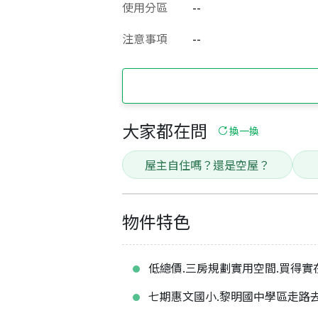
使用分區
--
注意事項
--
大家都在問
換一換
屋主自住嗎？還是空屋？
物件特色
低總價.三房規劃實用空間.買得實
七期惠文國小.黎明國中學區走路