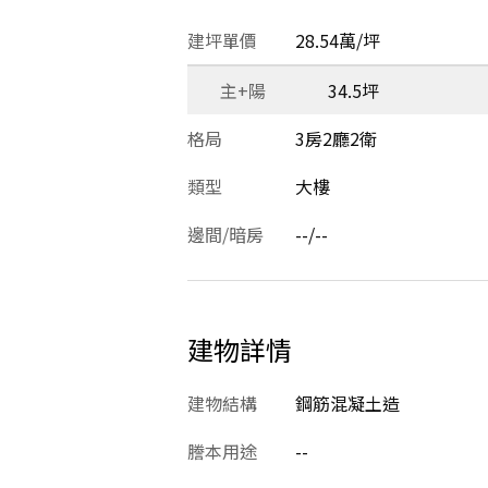
建坪單價
28.54萬/坪
主+陽
34.5坪
格局
3房2廳2衛
類型
大樓
邊間/暗房
--/--
建物詳情
建物結構
鋼筋混凝土造
謄本用途
--