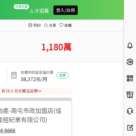
專簽!三采大業新象
人才招募
登入/註冊
列印
分享
收藏
1,180
萬
依據你的設定值計算
試算
38,372
元/月
有
36
人也在關注這間👀
動產
-
南屯市政加盟店(佳
產經紀業有限公司)
4-6666