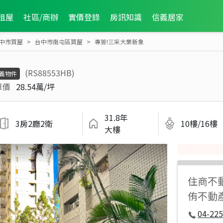
租屋
社區/商辦
實價登錄
房訊知識
信義居家
中市買屋
台中市南屯區買屋
專簽!三采大業新象
(RS88553HB)
義物件
單價
28.54萬/坪
31.8年
3房2廳2衛
10樓/16樓
大樓
住商不
侑不動
04-225