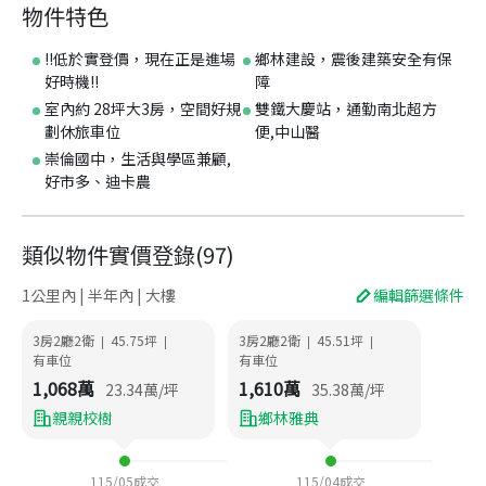
物件特色
!!低於實登價，現在正是進場
鄉林建設，震後建築安全有保
好時機!!
障
室內約 28坪大3房，空間好規
雙鐵大慶站，通勤南北超方
劃休旅車位
便,中山醫
崇倫國中，生活與學區兼顧,
好市多、迪卡農
類似物件實價登錄
(
97
)
1公里內 | 半年內 | 大樓
編輯篩選條件
3房2廳2衛
45.75
坪
3房2廳2衛
45.51
坪
|
|
|
|
有車位
有車位
1,068
萬
1,610
萬
23.34
萬/坪
35.38
萬/坪
親親校樹
鄉林雅典
115/05
成交
115/04
成交