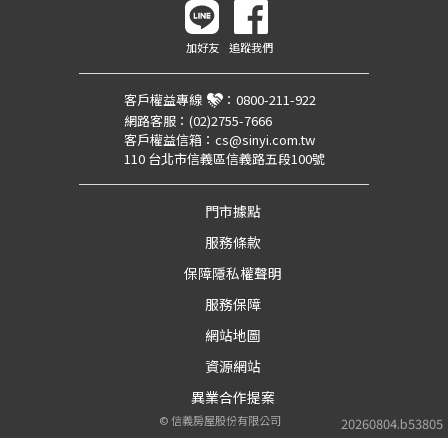
加好友
追蹤我們
客戶權益專線
：
0800-211-922
網路客服：
(02)2755-7666
客戶權益信箱：
cs@sinyi.com.tw
110 台北市信義區信義路五段100號
門市據點
服務條款
保障隱私權聲明
服務保障
網站地圖
資源網站
異業合作提案
©
信義房屋股份有限公司
20260804.b53805