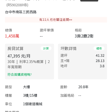
(RS90208HB)
台中市南區三民西路
有
22
人也在關注這間👀
總價
建坪單價
格局
1,458
萬
--
3房2廳2衛
房貸試算
坪數詳情
計算
細項
47,395
元/月
建坪
41.32
主+陽
28.13
|
|
30
年
利率
2.35
%概算
2
地坪
3.8
年寬限期
​符合首購資格嗎?
類型
大樓
屋齡
20.8年
樓層
3樓/15樓
加蓋格局
--
車位
1個坡道機械