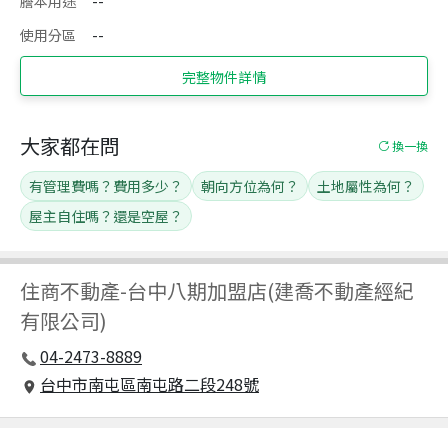
謄本用途
--
使用分區
--
完整物件詳情
大家都在問
換一換
有管理費嗎？費用多少？
朝向方位為何？
土地屬性為何？
屋主自住嗎？還是空屋？
住商不動產
-
台中八期加盟店(建喬不動產經紀
有限公司)
04-2473-8889
台中市南屯區南屯路二段248號