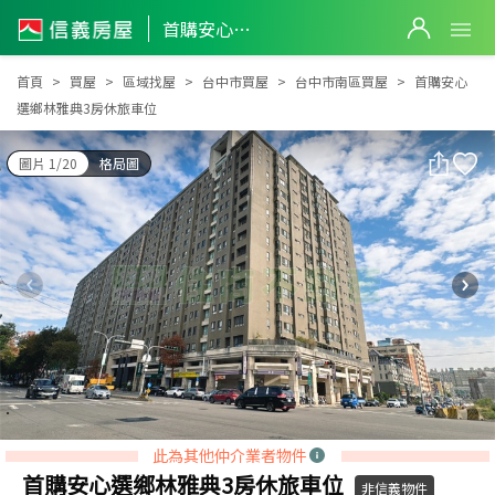
首購安心選鄉林雅典3房休旅車位
首購安心選鄉林雅典3房休旅車位
首頁
買屋
區域找屋
台中市買屋
台中市南區買屋
首購安心
選鄉林雅典3房休旅車位
圖片 1/20
格局圖
此為其他仲介業者物件
首購安心選鄉林雅典3房休旅車位
非信義物件