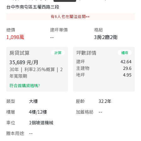
台中市南屯區五權西路三段
有
6
人也在關注這間👀
總價
建坪單價
格局
1,098
萬
--
3房2廳2衛
房貸試算
坪數詳情
計算
細項
35,689
元/月
建坪
42.64
主建物
29.6
|
|
30
年
利率
2.35
%概算
2
地坪
4.95
年寬限期
​符合首購資格嗎?
類型
大樓
屋齡
32.2年
樓層
4樓/12樓
加蓋格局
--
車位
1個坡道機械
謄本用途
--