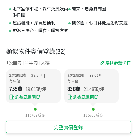
地下室停車場，愛車免風吹雨
嶺東、忠勇雙商圈
淋日曬
超強機能，採買超便利
雙公園，假日休閒運動好去處
現況三陽台，曬衣、曬被方便
類似物件實價登錄
(
32
)
1公里內 | 半年內 | 大樓
編輯篩選條件
2房2廳2衛
38.5
坪
3房2廳2衛
39.01
坪
|
|
|
|
有車位
有車位
755
萬
838
萬
19.61
萬/坪
21.48
萬/坪
凱撒風景園邸
凱撒風景園邸
115/07
成交
115/06
成交
完整實價登錄