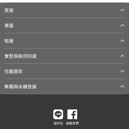
買屋
賣屋
租屋
實登與房訊知識
信義居家
集團與永續發展
加好友
追蹤我們