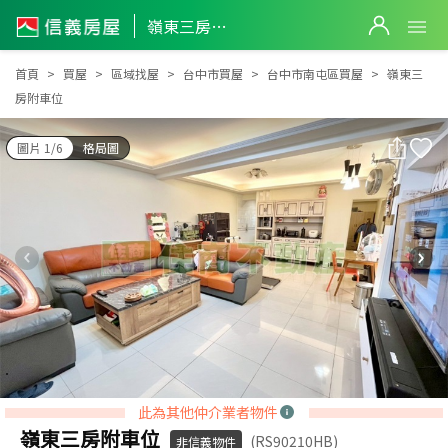
嶺東三房附車位
嶺東三房附車位
首頁
買屋
區域找屋
台中市買屋
台中市南屯區買屋
嶺東三
房附車位
圖片 1/6
格局圖
此為其他仲介業者物件
嶺東三房附車位
(RS90210HB)
非信義物件