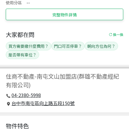
使用分區
--
完整物件詳情
大家都在問
換一換
買方需要繳什麼費用？
門口可否停車？
朝向方位為何？
是否帶有車位？
住商不動產
-
南屯文山加盟店(群雄不動產經紀
有限公司)
04-2380-5998
台中市南屯區向上路五段150號
物件特色