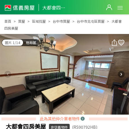
大都會四房美屋
大都會四房美屋
首頁
買屋
區域找屋
台中市買屋
台中市北屯區買屋
大都會
四房美屋
圖片 1/14
格局圖
此為其他仲介業者物件
大都會四房美屋
(RS90792HB)
非信義物件