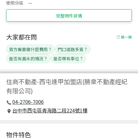
使用分區
--
完整物件詳情
大家都在問
換一換
買方需要繳什麼費用？
門口道路多寬？
是否有漏水的情況？
是否帶有車位？
住商不動產
-
西屯逢甲加盟店(勝衆不動產經紀
有限公司)
04-2706-7006
台中市西屯區青海路二段224號1樓
物件特色