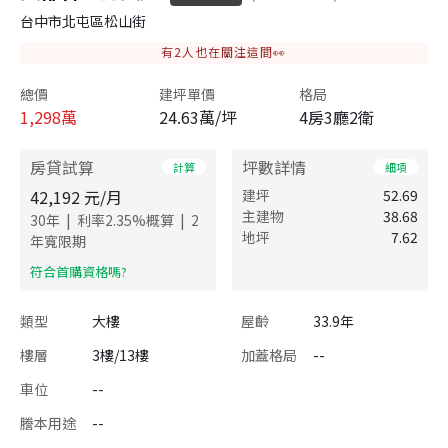
台中市北屯區松山街
有
2
人也在關注這間👀
總價
建坪單價
格局
1,298
萬
24.63萬/坪
4房3廳2衛
房貸試算
坪數詳情
計算
細項
42,192
元/月
建坪
52.69
主建物
38.68
|
|
30
年
利率
2.35
%概算
2
地坪
7.62
年寬限期
​符合首購資格嗎?
類型
大樓
屋齡
33.9年
樓層
3樓/13樓
加蓋格局
--
車位
--
謄本用途
--