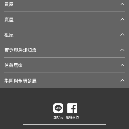
買屋
賣屋
租屋
實登與房訊知識
信義居家
集團與永續發展
加好友
追蹤我們