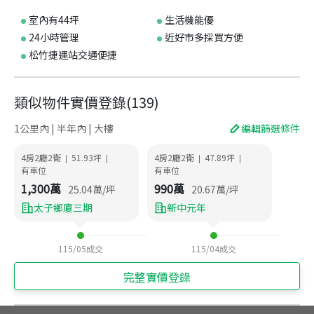
室內有44坪
生活機能優
24小時管理
近好市多採買方便
松竹捷運站交通便捷
類似物件實價登錄
(
139
)
1公里內 | 半年內 | 大樓
編輯篩選條件
4房2廳2衛
51.93
坪
4房2廳2衛
47.89
坪
|
|
|
|
有車位
有車位
1,300
萬
990
萬
25.04
萬/坪
20.67
萬/坪
太子鄉廈三期
新中元年
115/05
成交
115/04
成交
完整實價登錄