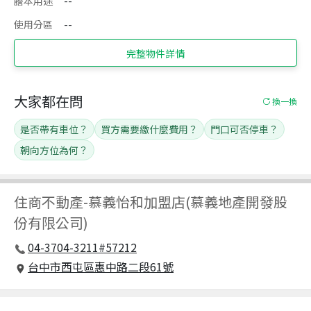
謄本用途
--
使用分區
--
完整物件詳情
大家都在問
換一換
是否帶有車位？
買方需要繳什麼費用？
門口可否停車？
朝向方位為何？
住商不動產
-
慕義怡和加盟店(慕義地產開發股
份有限公司)
04-3704-3211#57212
台中市西屯區惠中路二段61號