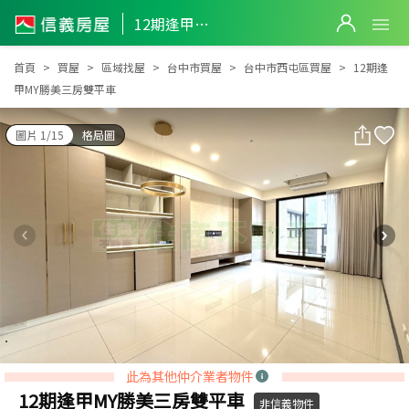
12期逢甲MY勝美三房雙平車
12期逢甲MY勝美三房雙平車
首頁
買屋
區域找屋
台中市買屋
台中市西屯區買屋
12期逢
甲MY勝美三房雙平車
圖片 1/15
格局圖
此為其他仲介業者物件
12期逢甲MY勝美三房雙平車
非信義物件