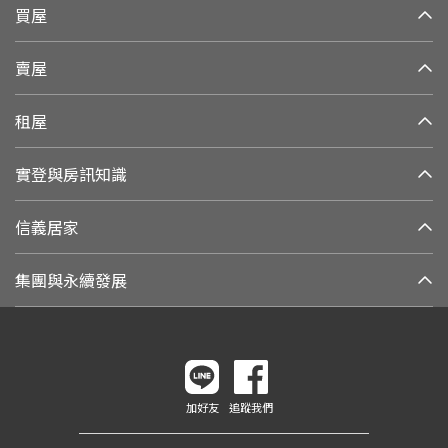
買屋
賣屋
租屋
實登與房訊知識
信義居家
集團與永續發展
加好友
追蹤我們