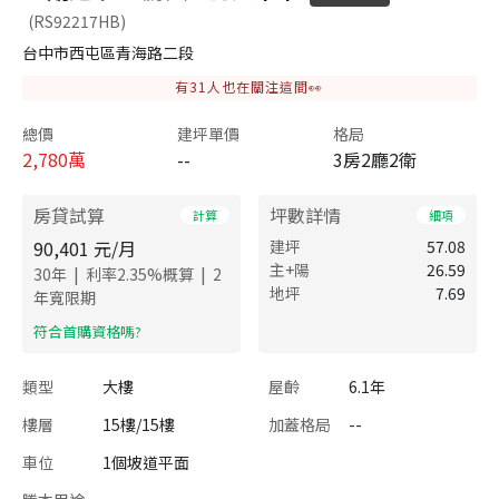
(RS92217HB)
台中市西屯區青海路二段
有
31
人也在關注這間👀
總價
建坪單價
格局
2,780
萬
--
3房2廳2衛
房貸試算
坪數詳情
計算
細項
90,401
元/月
建坪
57.08
主+陽
26.59
|
|
30
年
利率
2.35
%概算
2
地坪
7.69
年寬限期
​符合首購資格嗎?
類型
大樓
屋齡
6.1年
樓層
15樓/15樓
加蓋格局
--
車位
1個坡道平面