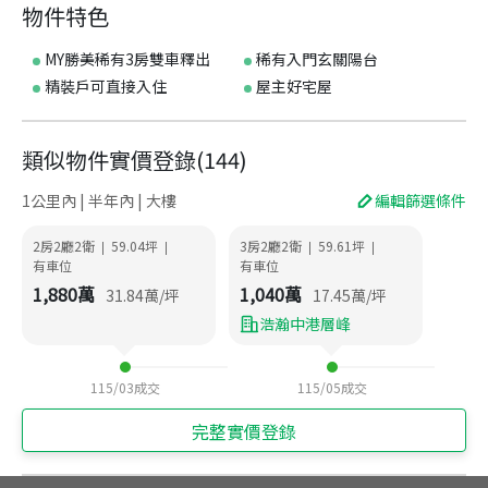
物件特色
MY勝美稀有3房雙車釋出
稀有入門玄關陽台
精裝戶可直接入住
屋主好宅屋
類似物件實價登錄
(
144
)
1公里內 | 半年內 | 大樓
編輯篩選條件
2房2廳2衛
59.04
坪
3房2廳2衛
59.61
坪
|
|
|
|
有車位
有車位
1,880
萬
1,040
萬
31.84
萬/坪
17.45
萬/坪
浩瀚中港層峰
115/03
成交
115/05
成交
完整實價登錄