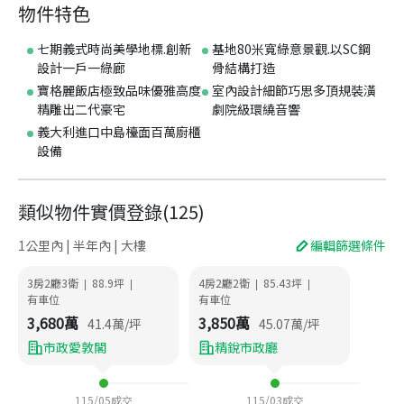
物件特色
七期義式時尚美學地標.創新
基地80米寬綠意景觀.以SC鋼
設計一戶一綠廊
骨結構打造
寶格麗飯店極致品味優雅高度
室內設計細節巧思多頂規裝潢
精雕出二代豪宅
劇院級環繞音響
義大利進口中島檯面百萬廚櫃
設備
類似物件實價登錄
(
125
)
1公里內 | 半年內 | 大樓
編輯篩選條件
3房2廳3衛
88.9
坪
4房2廳2衛
85.43
坪
|
|
|
|
有車位
有車位
3,680
萬
3,850
萬
41.4
萬/坪
45.07
萬/坪
市政愛敦閣
精銳市政廳
115/05
成交
115/03
成交