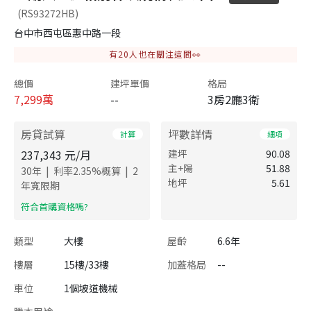
(RS93272HB)
台中市西屯區惠中路一段
有
20
人也在關注這間👀
總價
建坪單價
格局
7,299
萬
--
3房2廳3衛
房貸試算
坪數詳情
計算
細項
237,343
元/月
建坪
90.08
主+陽
51.88
|
|
30
年
利率
2.35
%概算
2
地坪
5.61
年寬限期
​符合首購資格嗎?
類型
大樓
屋齡
6.6年
樓層
15樓/33樓
加蓋格局
--
車位
1個坡道機械