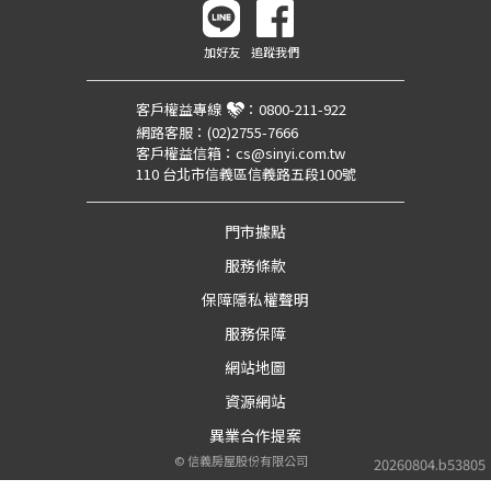
加好友
追蹤我們
客戶權益專線
：
0800-211-922
網路客服：
(02)2755-7666
客戶權益信箱：
cs@sinyi.com.tw
110 台北市信義區信義路五段100號
門市據點
服務條款
保障隱私權聲明
服務保障
網站地圖
資源網站
異業合作提案
©
信義房屋股份有限公司
20260804.b53805