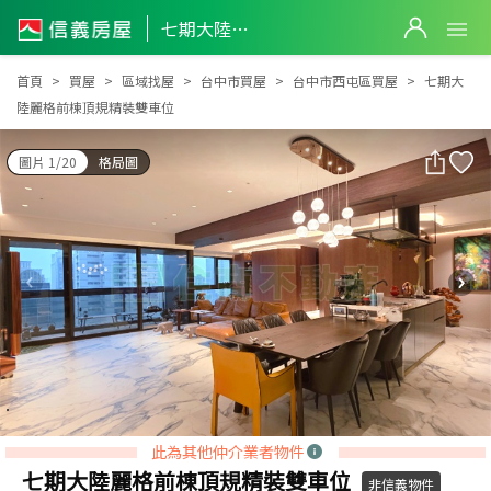
七期大陸麗格前棟頂規精裝雙車位
七期大陸麗格前棟頂規精裝雙車位
首頁
買屋
區域找屋
台中市買屋
台中市西屯區買屋
七期大
陸麗格前棟頂規精裝雙車位
圖片 1/20
格局圖
此為其他仲介業者物件
七期大陸麗格前棟頂規精裝雙車位
非信義物件