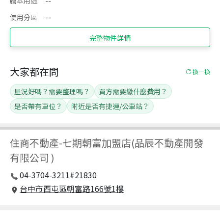
謄本用途
--
使用分區
--
完整物件詳情
大家都在問
換一換
屋況好嗎？需要整理嗎？
買方需要繳什麼費用？
是否帶有車位？
附近是否有捷運/公車站？
住商不動產
-
七期朝富加盟店(品辰不動產開發
有限公司 )
04-3704-3211#21830
台中市西屯區朝富路166號1樓