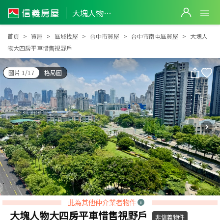
大塊人物大四房平車惜售視野戶
大塊人物大四房平車惜售視野戶
首頁
買屋
區域找屋
台中市買屋
台中市南屯區買屋
大塊人
物大四房平車惜售視野戶
圖片 1/17
格局圖
此為其他仲介業者物件
大塊人物大四房平車惜售視野戶
非信義物件