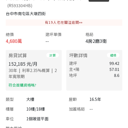
(RS93304HB)
台中市南屯區大墩四街
有
19
人也在關注這間👀
總價
建坪單價
格局
4,680
萬
--
4房2廳3衛
房貸試算
坪數詳情
計算
細項
152,185
元/月
建坪
99.42
主+陽
57.01
|
|
30
年
利率
2.35
%概算
2
地坪
8.6
年寬限期
​符合首購資格嗎?
類型
大樓
屋齡
16.5年
樓層
10樓/18樓
加蓋格局
--
車位
1個坡道平面