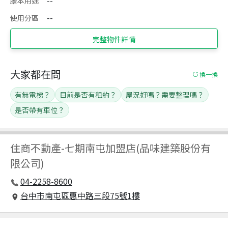
謄本用途
--
使用分區
--
完整物件詳情
大家都在問
換一換
有無電梯？
目前是否有租約？
屋況好嗎？需要整理嗎？
是否帶有車位？
住商不動產
-
七期南屯加盟店(品味建築股份有
限公司)
04-2258-8600
台中市南屯區惠中路三段75號1樓