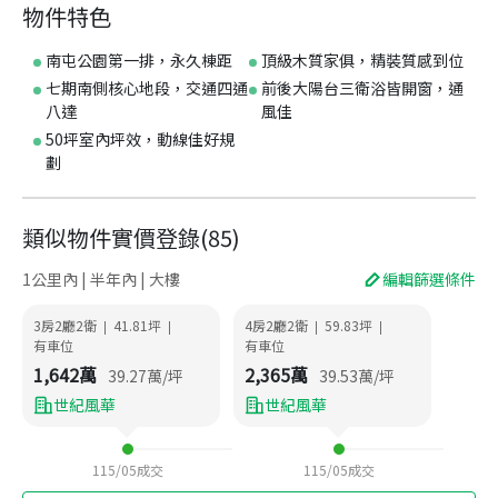
物件特色
南屯公園第一排，永久棟距
頂級木質家俱，精裝質感到位
七期南側核心地段，交通四通
前後大陽台三衛浴皆開窗，通
八達
風佳
50坪室內坪效，動線佳好規
劃
類似物件實價登錄
(
85
)
1公里內 | 半年內 | 大樓
編輯篩選條件
3房2廳2衛
41.81
坪
4房2廳2衛
59.83
坪
|
|
|
|
有車位
有車位
1,642
萬
2,365
萬
39.27
萬/坪
39.53
萬/坪
世紀風華
世紀風華
115/05
成交
115/05
成交