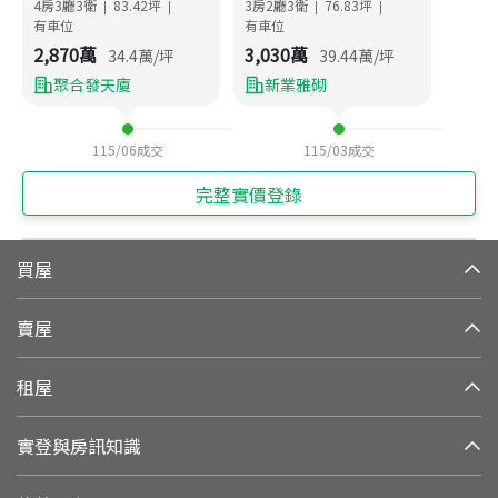
4房3廳3衛
83.42
坪
3房2廳3衛
76.83
坪
|
|
|
|
有車位
有車位
2,870
萬
3,030
萬
34.4
萬/坪
39.44
萬/坪
聚合發天廈
新業雅砌
115/06
成交
115/03
成交
完整實價登錄
買屋
賣屋
租屋
實登與房訊知識