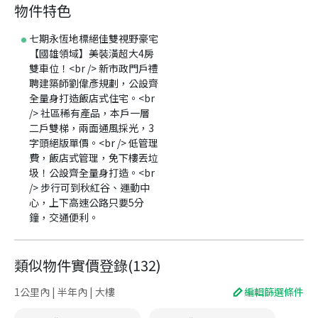
物件特色
七期永恆地標絕佳雙視野豪宅
【國雄領域】美裝潢超大4房
雙車位！<br /> 新市政門戶禮
聘建築師劉偉彥規劃，公設齊
全量身打造飯店式住宅。<br
/> 社區稀有產品，本戶一層
二戶雙梯，兩面通風採光，3
字頭絕版單價。<br /> 低管理
費，飯店式管理，免下樓丟垃
圾！公設齊全量身打造。<br
/> 步行可到秋紅谷、運動中
心，上下高速公路只要5分
鐘，交通便利。
類似物件實價登錄
(
132
)
1公里內 | 半年內 | 大樓
編輯篩選條件