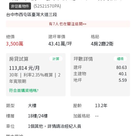
(S2521570PA)
非信義物件
台中市西屯區臺灣大道三段
有
7
人也在關注這間👀
總價
建坪單價
格局
3,500
萬
43.41萬/坪
4房2廳2衛
房貸試算
坪數詳情
計算
細項
113,814
元/月
建坪
80.63
主建物
40.1
|
|
30
年
利率
2.35
%概算
2
地坪
5.59
年寬限期
​符合首購資格嗎?
類型
大樓
屋齡
13.2年
樓層
18樓/24樓
加蓋格局
--
車位
1個其他，詳情請洽經紀人員