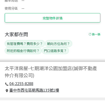
謄本用途
--
使用分區
--
完整物件詳情
大家都在問
換一換
有管理費嗎？費用多少？
朝向方位為何？
附近的租金行情如何？
門口道路多寬？
太平洋房屋
-
七期潮洋公園加盟店(誠御不動產
仲介有限公司)
04-2255-8288
臺中市西屯區朝馬路135號1樓