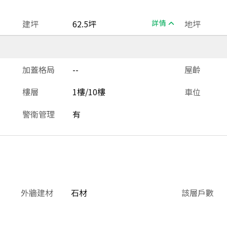
建坪
62.5坪
詳情
地坪
加蓋格局
--
屋齡
樓層
1樓/10樓
車位
警衛管理
有
外牆建材
石材
該層戶數