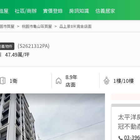
租屋
社區/商辦
實價登錄
房訊知識
信義居家
園市買屋
桃園市龜山區買屋
品上景8米寬金店面
(S2621312PA)
信義物件
價
47.49萬/坪
8.9年
1衛
1樓/10樓
店面
太平洋
冠不動
03-396