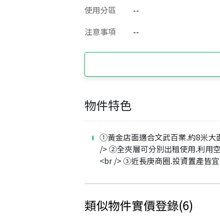
使用分區
--
注意事項
--
物件特色
①黃金店面適合文武百業.約8米大面
/> ②全夾層可分別出租使用.利用
<br /> ③近長庚商圈.投資置產皆宜
類似物件實價登錄
(
6
)