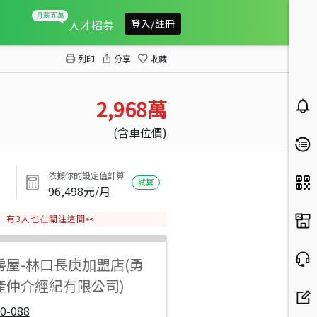
品上景8米寬金店面
人才招募
登入/註冊
列印
分享
收藏
2,968
萬
(含車位價)
依據你的設定值計算
試算
96,498
元/月
有
3
人也在關注這間👀
房屋
-
林口長庚加盟店(勇
產仲介經紀有限公司)
0-088