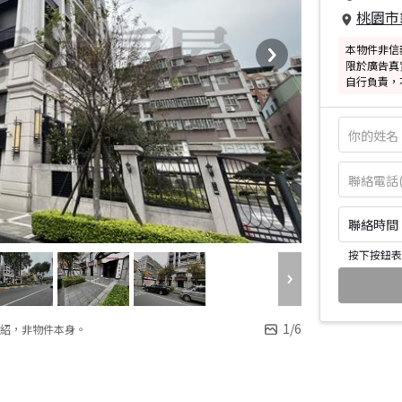
桃園市
本物件非信
限於廣告真
自行負責，
聯絡時間：皆
按下按鈕表
1
/
6
紹，非物件本身。