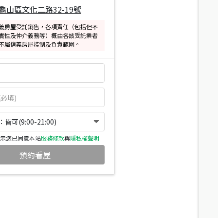
龜山區文化二路32-19號
義房屋受託銷售，各項責任（包括但不
實性及仲介義務等）概由各該受託業者
不屬信義房屋控制及負責範圍。
可(9:00-21:00)
示您已同意本站
服務條款
與
隱私權聲明
預約看屋