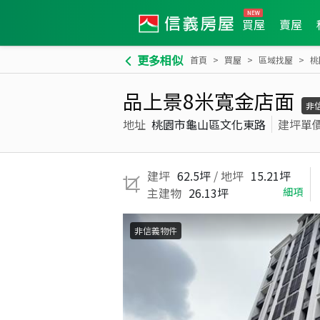
買屋
賣屋
更多相似
首頁
買屋
區域找屋
桃
品上景8米寬金店面
非
地址
桃園市龜山區文化東路
建坪單
建坪
62.5坪
/ 地坪
15.21坪
主建物
26.13坪
細項
非信義物件