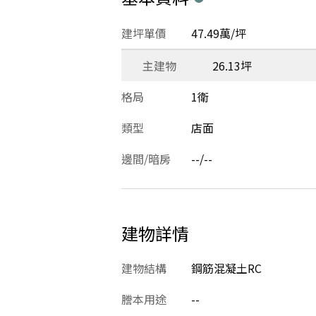
建坪單價
47.49萬/坪
主建物
26.13坪
格局
1衛
類型
店面
邊間/暗房
--/--
建物詳情
建物結構
鋼筋混凝土RC
謄本用途
--