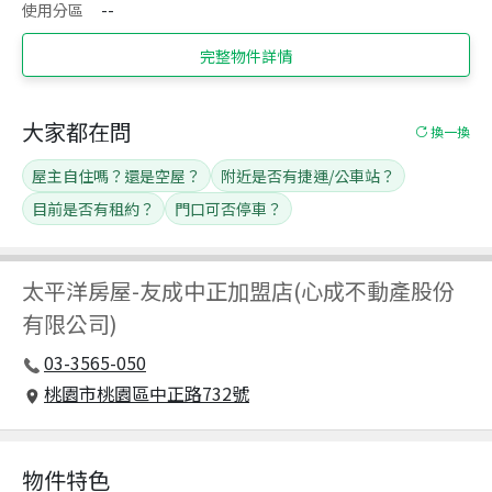
使用分區
--
完整物件詳情
大家都在問
換一換
屋主自住嗎？還是空屋？
附近是否有捷運/公車站？
目前是否有租約？
門口可否停車？
太平洋房屋
-
友成中正加盟店(心成不動產股份
有限公司)
03-3565-050
桃園市桃園區中正路732號
物件特色