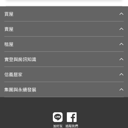
買屋
賣屋
租屋
實登與房訊知識
信義居家
集團與永續發展
加好友
追蹤我們