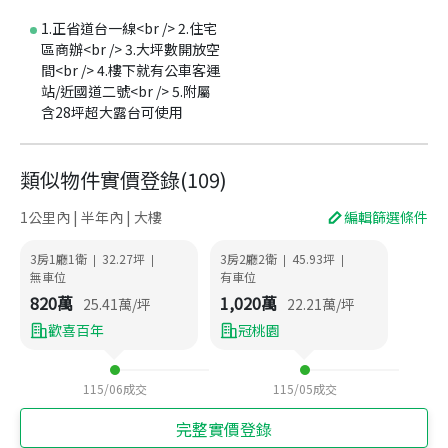
1.正省道台一線<br /> 2.住宅
區商辦<br /> 3.大坪數開放空
間<br /> 4.樓下就有公車客運
站/近國道二號<br /> 5.附屬
含28坪超大露台可使用
類似物件實價登錄
(
109
)
1公里內 | 半年內 | 大樓
編輯篩選條件
3房1廳1衛
32.27
坪
3房2廳2衛
45.93
坪
|
|
|
|
無車位
有車位
820
萬
1,020
萬
25.41
萬/坪
22.21
萬/坪
歡喜百年
冠桃園
115/06
成交
115/05
成交
完整實價登錄