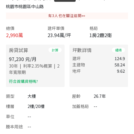
桃園市桃園區中山路
有
3
人也在關注這間👀
總價
建坪單價
格局
2,990
萬
23.94萬/坪
1房2廳2衛
房貸試算
坪數詳情
計算
細項
97,230
元/月
建坪
124.9
主建物
58.24
|
|
30
年
利率
2.35
%概算
2
地坪
9.62
年寬限期
​符合首購資格嗎?
類型
大樓
屋齡
26.7年
樓層
2樓/20樓
加蓋格局
--
車位
--
謄本用途
--