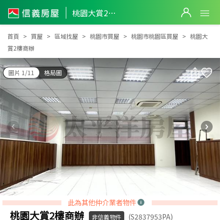
桃園大賞2樓商辦
桃園大賞2樓商辦
首頁
買屋
區域找屋
桃園市買屋
桃園市桃園區買屋
桃園大
賞2樓商辦
圖片 1/11
格局圖
此為其他仲介業者物件
桃園大賞2樓商辦
(S2837953PA)
非信義物件