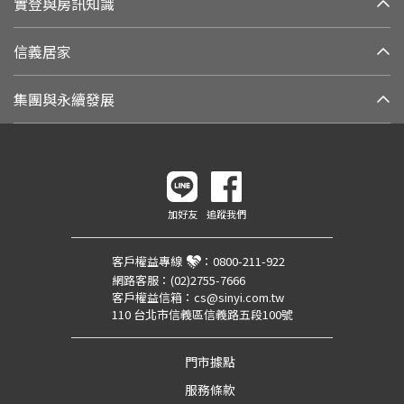
實登與房訊知識
信義居家
集團與永續發展
加好友
追蹤我們
客戶權益專線
：
0800-211-922
網路客服：
(02)2755-7666
客戶權益信箱：
cs@sinyi.com.tw
110 台北市信義區信義路五段100號
門市據點
服務條款