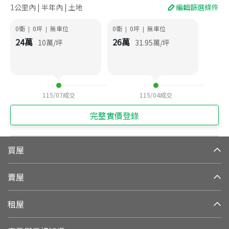
1公里內 | 半年內 | 土地
編輯篩選條件
0衛
0
坪
無車位
0衛
0
坪
無車位
|
|
|
|
24
萬
26
萬
10
萬/坪
31.95
萬/坪
115/07
成交
115/04
成交
完整實價登錄
買屋
賣屋
租屋