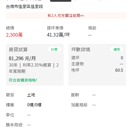
台南市佳里區佳里段
有
2
人也在關注這間👀
總價
建坪單價
格局
2,500
萬
41.32萬/坪
--
房貸試算
坪數詳情
計算
細項
81,296
元/月
建坪
0
主建物
--
|
|
30
年
利率
2.35
%概算
2
地坪
60.5
年寬限期
​符合首購資格嗎?
類型
土地
屋齡
--
樓層
0樓/0樓
加蓋格局
--
車位
--
謄本用途
--