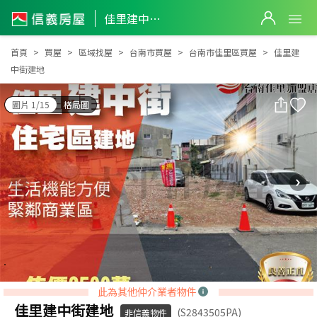
佳里建中街建地
佳里建中街建地
首頁
買屋
區域找屋
台南市買屋
台南市佳里區買屋
佳里建
中街建地
圖片 1/15
格局圖
此為其他仲介業者物件
佳里建中街建地
(S2843505PA)
非信義物件