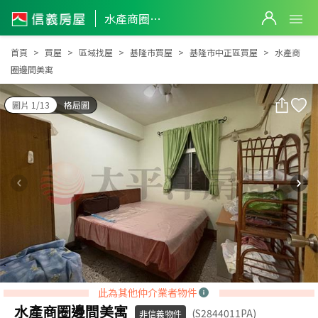
水產商圈邊間美寓
水產商圈邊間美寓
首頁
買屋
區域找屋
基隆市買屋
基隆市中正區買屋
水產商
圈邊間美寓
圖片 1/13
格局圖
此為其他仲介業者物件
水產商圈邊間美寓
(S2844011PA)
非信義物件