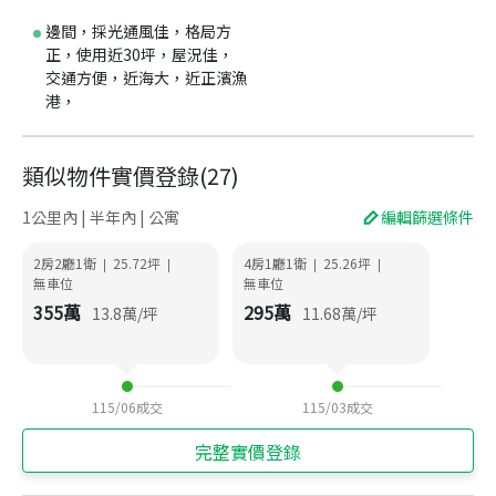
邊間，採光通風佳，格局方
正，使用近30坪，屋況佳，
交通方便，近海大，近正濱漁
港，
類似物件實價登錄
(
27
)
1公里內 | 半年內 | 公寓
編輯篩選條件
2房2廳1衛
25.72
坪
4房1廳1衛
25.26
坪
|
|
|
|
無車位
無車位
355
萬
295
萬
13.8
萬/坪
11.68
萬/坪
115/06
成交
115/03
成交
完整實價登錄