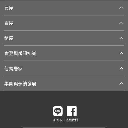
買屋
賣屋
租屋
實登與房訊知識
信義居家
集團與永續發展
加好友
追蹤我們