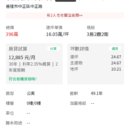
基隆市中正區中正路
有
2
人也在關注這間👀
總價
建坪單價
格局
396
萬
16.05萬/坪
3房2廳2衛
房貸試算
坪數詳情
計算
細項
12,885
元/月
建坪
24.67
主建物
24.67
|
|
30
年
利率
2.35
%概算
2
地坪
10.21
年寬限期
​符合首購資格嗎?
類型
公寓
屋齡
49.1年
樓層
0樓/0樓
加蓋格局
--
車位
--
謄本用途
--