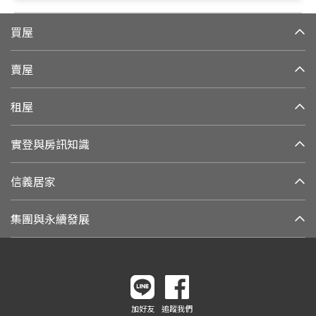
買屋
賣屋
租屋
實登與房訊知識
信義居家
集團與永續發展
加好友
追蹤我們