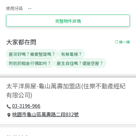
使用分區
--
完整物件詳情
大家都在問
換一換
屋況好嗎？需要整理嗎？
有無電梯？
附近的租金行情如何？
屋主自住嗎？還是空屋？
太平洋房屋
-
龜山萬壽加盟店(住樂不動產經紀
有限公司)
03-3196-966
桃園市龜山區萬壽路二段832號