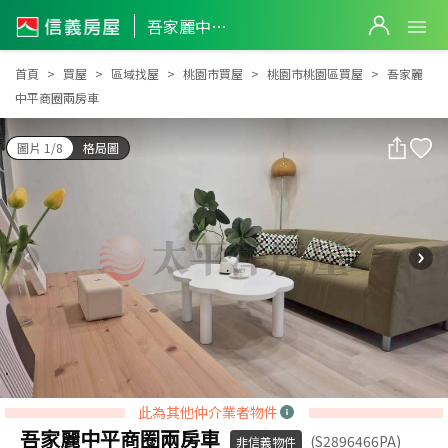
吾家麗中平商圈兩房車
吾家麗中平商圈兩房車
首頁
買屋
區域找屋
桃園市買屋
桃園市桃園區買屋
吾家麗
中平商圈兩房車
圖片 1/8
格局圖
此為其他仲介業者物件
吾家麗中平商圈兩房車
(S2896466PA)
非信義物件