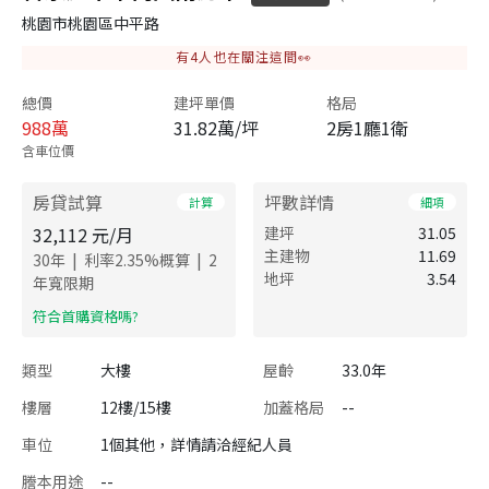
桃園市桃園區中平路
有
4
人也在關注這間👀
總價
建坪單價
格局
988
萬
31.82萬/坪
2房1廳1衛
含車位價
房貸試算
坪數詳情
計算
細項
32,112
元/月
建坪
31.05
主建物
11.69
|
|
30
年
利率
2.35
%概算
2
地坪
3.54
年寬限期
​符合首購資格嗎?
類型
大樓
屋齡
33.0年
樓層
12樓/15樓
加蓋格局
--
車位
1個其他，詳情請洽經紀人員
謄本用途
--