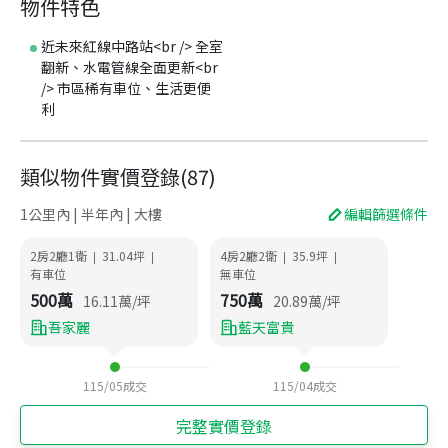
物件特色
近未來紅線中路站<br /> 全室
翻新、水電管線全面更新<br
/> 市區稀有車位、生活更便
利
類似物件實價登錄
(
87
)
1公里內 | 半年內 | 大樓
編輯篩選條件
2房2廳1衛
31.04
坪
4房2廳2衛
35.9
坪
|
|
|
|
有車位
無車位
500
萬
750
萬
16.11
萬/坪
20.89
萬/坪
吾家麗
藍天富貴
115/05
成交
115/04
成交
完整實價登錄