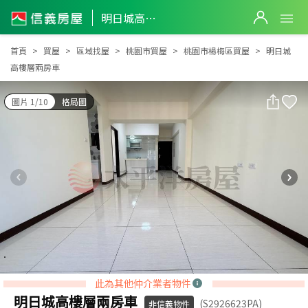
明日城高樓層兩房車
明日城高樓層兩房車
首頁
買屋
區域找屋
桃園市買屋
桃園市楊梅區買屋
明日城
高樓層兩房車
圖片 1/10
格局圖
此為其他仲介業者物件
明日城高樓層兩房車
(S2926623PA)
非信義物件