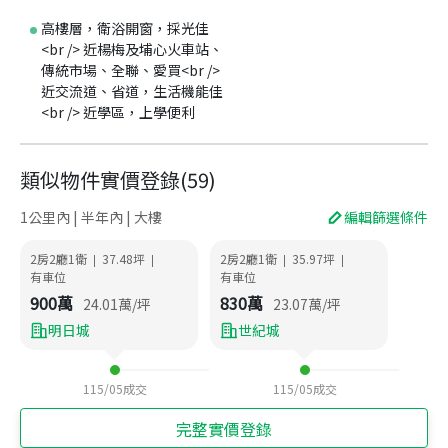
高樓層，衛浴開窗，採光佳
<br /> 近楊梅及埔心火車站、
傳統市場、全聯、愛買<br />
近交流道、省道，生活機能佳
<br /> 近學區，上學便利
類似物件實價登錄
(
59
)
1公里內 | 半年內 | 大樓
編輯篩選條件
2房2廳1衛
37.48
坪
2房2廳1衛
35.97
坪
|
|
|
|
有車位
有車位
900
萬
830
萬
24.01
萬/坪
23.07
萬/坪
明日城
世紀城
115/05
成交
115/05
成交
完整實價登錄