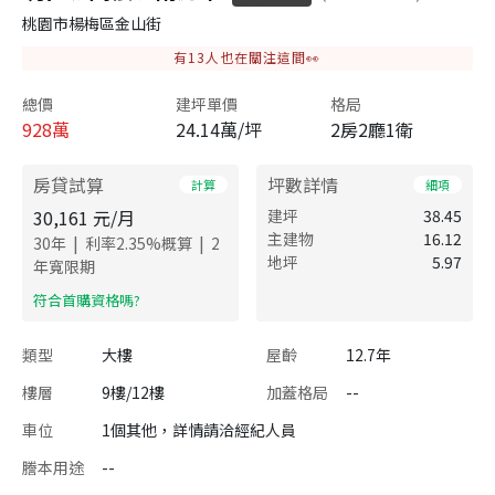
桃園市楊梅區金山街
有
13
人也在關注這間👀
總價
建坪單價
格局
928
萬
24.14萬/坪
2房2廳1衛
房貸試算
坪數詳情
計算
細項
30,161
元/月
建坪
38.45
主建物
16.12
|
|
30
年
利率
2.35
%概算
2
地坪
5.97
年寬限期
​符合首購資格嗎?
類型
大樓
屋齡
12.7年
樓層
9樓/12樓
加蓋格局
--
車位
1個其他，詳情請洽經紀人員
謄本用途
--