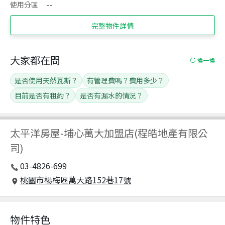
使用分區
--
完整物件詳情
大家都在問
換一換
是否使用天然瓦斯？
有管理費嗎？費用多少？
目前是否有租約？
是否有漏水的情況？
太平洋房屋
-
埔心萬大加盟店(程皓地產有限公
司)
03-4826-699
桃園市楊梅區萬大路152巷17號
物件特色