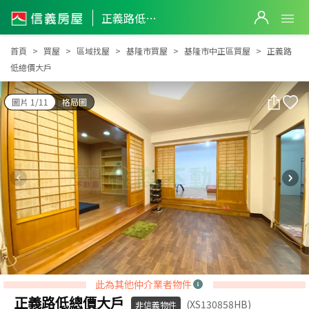
正義路低總價大戶
正義路低總價大戶
首頁
買屋
區域找屋
基隆市買屋
基隆市中正區買屋
正義路
低總價大戶
圖片 1/11
格局圖
此為其他仲介業者物件
正義路低總價大戶
(XS130858HB)
非信義物件