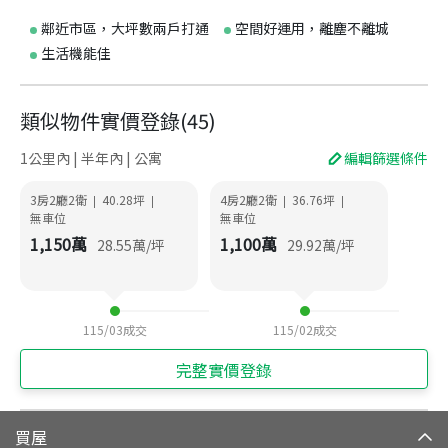
鄰近市區，大坪數兩戶打通
空間好運用，離塵不離城
生活機能佳
類似物件實價登錄
(
45
)
1公里內 | 半年內 | 公寓
編輯篩選條件
3房2廳2衛
40.28
坪
4房2廳2衛
36.76
坪
|
|
|
|
無車位
無車位
1,150
萬
1,100
萬
28.55
萬/坪
29.92
萬/坪
115/03
成交
115/02
成交
完整實價登錄
買屋