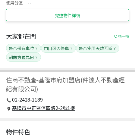
使用分區
--
完整物件詳情
大家都在問
換一換
是否帶有車位？
門口可否停車？
是否使用天然瓦斯？
朝向方位為何？
住商不動產
-
基隆市府加盟店(仲達人不動產經
紀有限公司)
02-2428-1189
基隆市中正區信四路2-2號1樓
物件特色