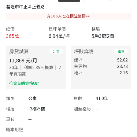
基隆市中正區正義路
有
106
人也在關注這間👀
總價
建坪單價
格局
365
萬
6.94萬/坪
5房3廳2衛
房貸試算
坪數詳情
計算
細項
11,869
元/月
建坪
52.62
主建物
23.78
|
|
30
年
利率
2.35
%概算
2
地坪
2.16
年寬限期
​符合首購資格嗎?
類型
公寓
屋齡
41.0年
樓層
-3樓/5樓
加蓋格局
--
車位
--
謄本用途
--