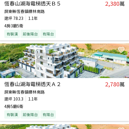
2,380
恆春山湖海電梯透天Ｂ５
萬
屏東縣恆春鎮糠林南路
建坪
78.23
1.1年
4房3廳5衛
有裝潢
前後陽台
有陽台
2,780
恆春山湖海電梯透天Ａ２
萬
屏東縣恆春鎮糠林南路
建坪
103.3
1.1年
4房5廳6衛
有裝潢
前後陽台
有陽台