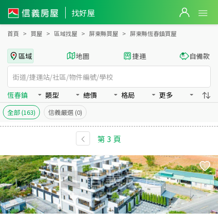
屏東縣恆春鎮買房：房屋物件出售、房價分析
找好屋
首頁
買屋
區域找屋
屏東縣買屋
屏東縣恆春鎮買屋
區域
地圖
捷運
自備款
恆春鎮
類型
總價
格局
更多
全部
(163)
信義嚴選
(0)
第
3
頁