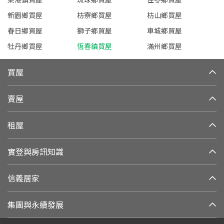
新園鄉買屋
枋寮鄉買屋
枋山鄉買屋
春日鄉買屋
獅子鄉買屋
車城鄉買屋
牡丹鄉買屋
恆春鎮買屋
滿州鄉買屋
買屋
賣屋
租屋
實登與房訊知識
信義居家
集團與永續發展