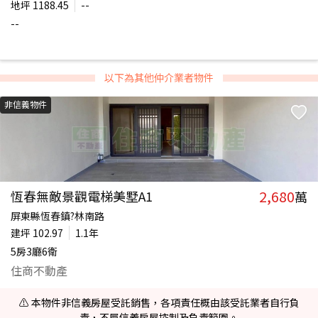
地坪
1188.45
--
--
以下為其他仲介業者物件
非信義物件
2,680
恆春無敵景觀電梯美墅A1
萬
屏東縣恆春鎮?林南路
建坪
102.97
1.1年
5房3廳6衛
住商不動產
⚠️ 本物件非信義房屋受託銷售，各項責任概由該受託業者自行負
責，不屬信義房屋控制及負責範圍。