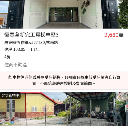
2,680
恆春全新完工電梯車墅3
萬
屏東縣恆春鎮&#27130;林南路
建坪
103.05
1.1年
4房
住商不動產
⚠️ 本物件非信義房屋受託銷售，各項責任概由該受託業者自行負
責，不屬信義房屋控制及負責範圍。
非信義物件