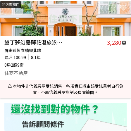
非信義物件
3,280
墾丁夢幻島蒔花澄旅泳池Vill
萬
屏東縣恆春鎮興北路
建坪
100.99
8.1年
8房2廳9衛
住商不動產
⚠️ 本物件非信義房屋受託銷售，各項責任概由該受託業者自行負
責，不屬信義房屋控制及負責範圍。