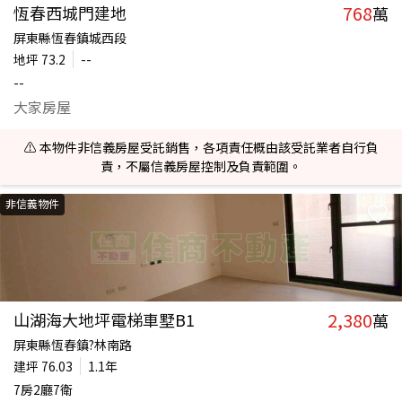
768
恆春西城門建地
萬
屏東縣恆春鎮城西段
地坪
73.2
--
--
大家房屋
⚠️ 本物件非信義房屋受託銷售，各項責任概由該受託業者自行負
責，不屬信義房屋控制及負責範圍。
非信義物件
2,380
山湖海大地坪電梯車墅B1
萬
屏東縣恆春鎮?林南路
建坪
76.03
1.1年
7房2廳7衛