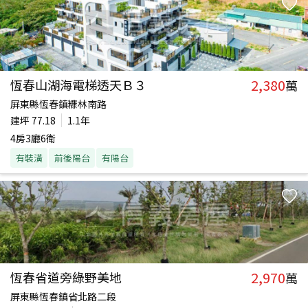
2,380
恆春山湖海電梯透天Ｂ３
萬
屏東縣恆春鎮糠林南路
建坪
77.18
1.1年
4房3廳6衛
有裝潢
前後陽台
有陽台
2,970
恆春省道旁綠野美地
萬
屏東縣恆春鎮省北路二段