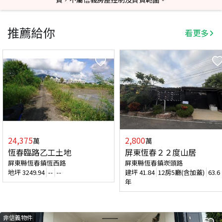
推薦給你
看更多
24,375
2,800
萬
萬
恆春臨路乙工土地
屏東恆春２２度山居
屏東縣恆春鎮恆西路
屏東縣恆春鎮崁頭路
地坪
3249.94
--
--
建坪
41.84
12房5廳(含加蓋)
63.6
年
非信義物件