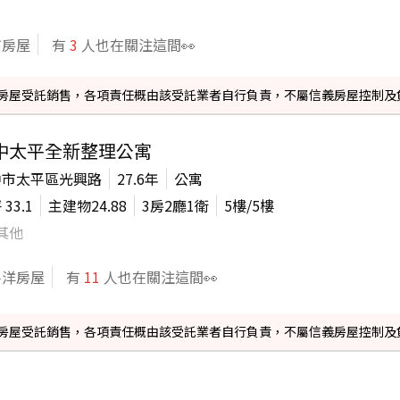
信房屋
有
3
人也在關注這間👀
信義房屋受託銷售，各項責任概由該受託業者自行負責，不屬信義房屋控制及
中太平全新整理公寓
中市太平區光興路
27.6年
公寓
坪
33.1
主建物
24.88
3房2廳1衛
5
樓/
5
樓
其他
平洋房屋
有
11
人也在關注這間👀
信義房屋受託銷售，各項責任概由該受託業者自行負責，不屬信義房屋控制及