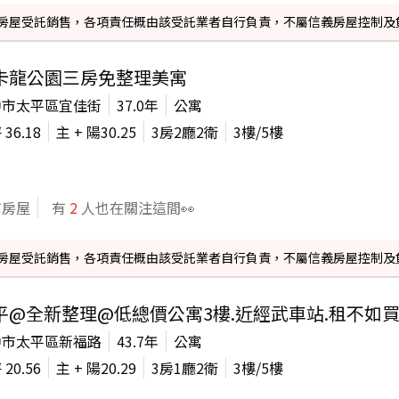
信義房屋受託銷售，各項責任概由該受託業者自行負責，不屬信義房屋控制及
卡龍公園三房免整理美寓
中市太平區宜佳街
37.0年
公寓
坪
36.18
主 + 陽
30.25
3房2廳2衛
3
樓/
5
樓
信房屋
有
2
人也在關注這間👀
信義房屋受託銷售，各項責任概由該受託業者自行負責，不屬信義房屋控制及
平@全新整理@低總價公寓3樓.近經武車站.租不如買
中市太平區新福路
43.7年
公寓
坪
20.56
主 + 陽
20.29
3房1廳2衛
3
樓/
5
樓