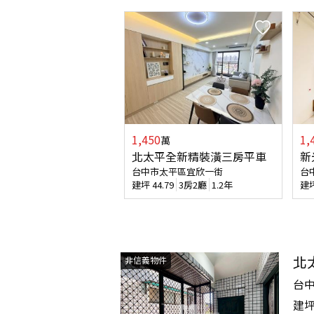
1,450
1,
萬
北太平全新精裝潢三房平車
新
台中市太平區宜欣一街
台
建坪
44.79
3房2廳
1.2年
建
北
非信義物件
台
建