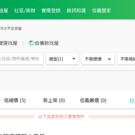
租屋
社區/商辦
實價登錄
房訊知識
信義居家
市太平區買屋
捷運找屋
|
自備款找屋
類型(1)
不限總價
不限格
低總價
(5)
新上架
(0)
信義嚴選
(0)
以下為其他仲介業者物件