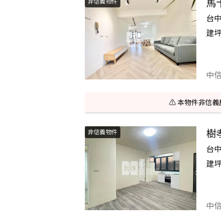
馬
非信義物件
台
建
中
⚠️ 本物件非
樹
非信義物件
台
建
中