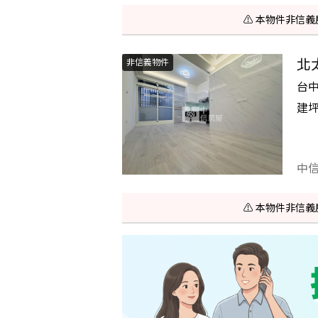
⚠️ 本物件非
北
非信義物件
台
建
中
⚠️ 本物件非