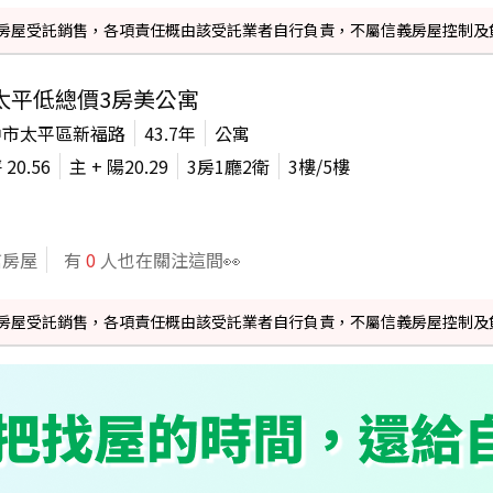
信義房屋受託銷售，各項責任概由該受託業者自行負責，不屬信義房屋控制及
太平低總價3房美公寓
中市太平區新福路
43.7年
公寓
坪
20.56
主 + 陽
20.29
3房1廳2衛
3
樓/
5
樓
信房屋
有
0
人也在關注這間👀
信義房屋受託銷售，各項責任概由該受託業者自行負責，不屬信義房屋控制及