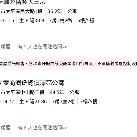
卡龍旁精裝大三房
中市太平區民大路1段
36.2年
公寓
坪
31.15
主 + 陽
30.9
3房2廳2衛
5
樓/
5
樓
信房屋
有
5
人也在關注這間👀
信義房屋受託銷售，各項責任概由該受託業者自行負責，不屬信義房屋控制及
孝雙商圈低總價漂亮公寓
中市太平區中山路三段
44.5年
公寓
坪
24.77
主 + 陽
21.86
3房2廳2衛
3
樓/
5
樓
信房屋
有
8
人也在關注這間👀