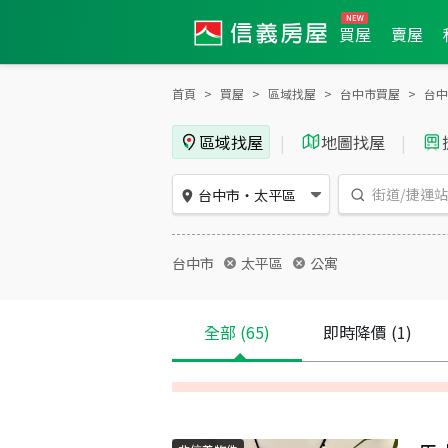
買屋
賣屋
首頁
買屋
區域找屋
台中市買屋
台中
區域找屋
|
地圖找屋
|
台中市
・
太平區
台中市
太平區
公寓
全部
(65)
即時降價
(1)