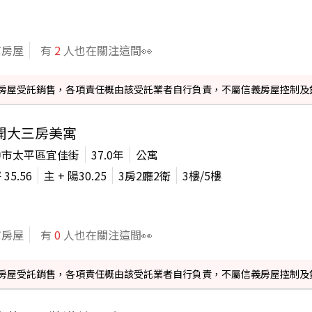
信房屋
有
2
人也在關注這間👀
信義房屋受託銷售，各項責任概由該受託業者自行負責，不屬信義房屋控制及
開大三房美寓
中市太平區宜佳街
37.0年
公寓
坪
35.56
主 + 陽
30.25
3房2廳2衛
3
樓/
5
樓
信房屋
有
0
人也在關注這間👀
信義房屋受託銷售，各項責任概由該受託業者自行負責，不屬信義房屋控制及