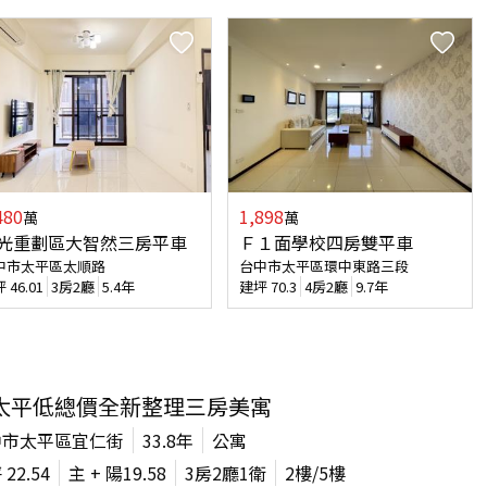
480
1,898
萬
萬
光重劃區大智然三房平車
Ｆ１面學校四房雙平車
中市太平區太順路
台中市太平區環中東路三段
坪
46.01
3房2廳
5.4年
建坪
70.3
4房2廳
9.7年
太平低總價全新整理三房美寓
中市太平區宜仁街
33.8年
公寓
坪
22.54
主 + 陽
19.58
3房2廳1衛
2
樓/
5
樓