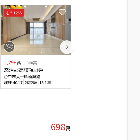
5.12
%
1,298
1,880
萬
萬
1,368
萬
悠活郡高樓視野戶
大毅頌幸福│３房平車
台中市太平區新興路
台中市太平區新平路三段
建坪
40.17
2房2廳
13.1年
建坪
44.62
3房2廳
0.2年
698
萬