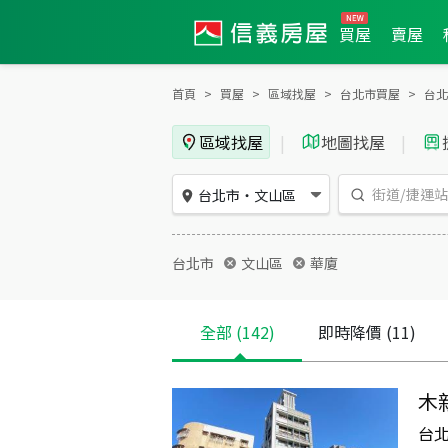
買屋
賣屋
首頁
買屋
區域找屋
台北市買屋
台北
區域找屋
|
地圖找屋
|
台北市
・
文山區
台北市
文山區
華廈
全部
(142)
即時降價
(11)
木
台