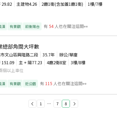
坪
29.82
主建物
4.26
2廳1衛(含加蓋1廳1衛)
1
樓/
7
樓
有
54
人也在關注這間👀
裝潢
有景觀
前後陽台
業總部角間大坪數
北市文山區興隆路二段
35.7年
辦公/華廈
坪
151.09
主 + 陽
77.23
4廳2衛8室
3
樓/
8
樓
兩個以上車位
有
115
人也在關注這間👀
裝潢
有景觀
近公園
1
⋯
7
8