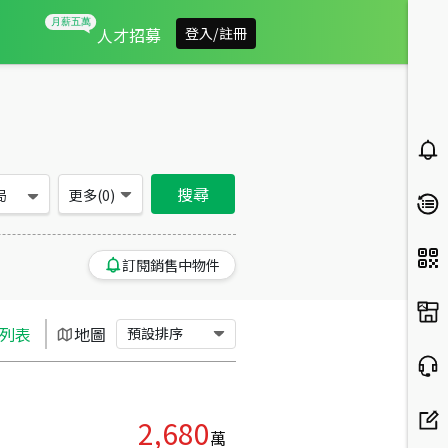
台北市文山區買房：華廈房屋物件出售、房價分析
人才招募
登入/註冊
搜尋
局
更多(
0
)
訂閱銷售中物件
列表
地圖
預設排序
2,680
萬