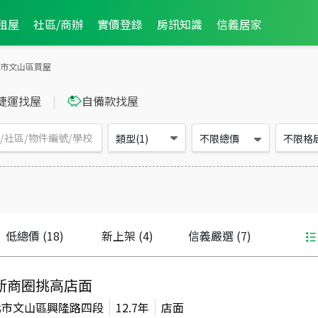
租屋
社區/商辦
實價登錄
房訊知識
信義居家
市文山區買屋
捷運找屋
|
自備款找屋
類型(1)
不限總價
不限格
低總價
(18)
新上架
(4)
信義嚴選
(7)
新商圈挑高店面
北市文山區興隆路四段
12.7年
店面