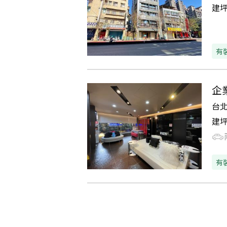
建
有
企
台
建
有