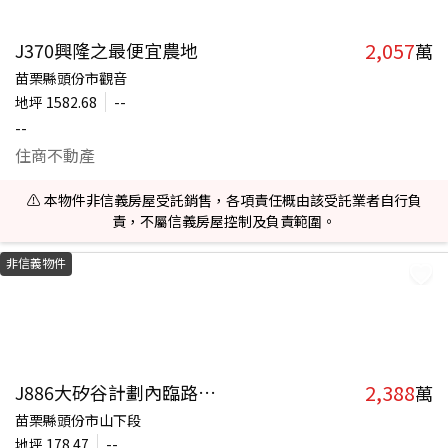
2,057
J370興隆之最便宜農地
萬
苗栗縣頭份市觀音
地坪
1582.68
--
--
住商不動產
⚠️ 本物件非信義房屋受託銷售，各項責任概由該受託業者自行負
責，不屬信義房屋控制及負責範圍。
非信義物件
2,388
J886大矽谷計劃內臨路農地
萬
苗栗縣頭份市山下段
地坪
178.47
--