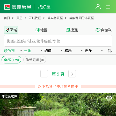
苗栗縣頭份市買房：土地房屋物件出售、房價分析
苗栗縣頭份市買房：土地物件出售、房價分析 - 信義房屋
找好屋
首頁
買屋
區域找屋
苗栗縣買屋
苗栗縣頭份市買屋
區域
地圖
捷運
自備款
頭份市
土地
總價
格局
更多
全部
(179)
信義嚴選
(0)
第
9
頁
以下為其他仲介業者物件
非信義物件