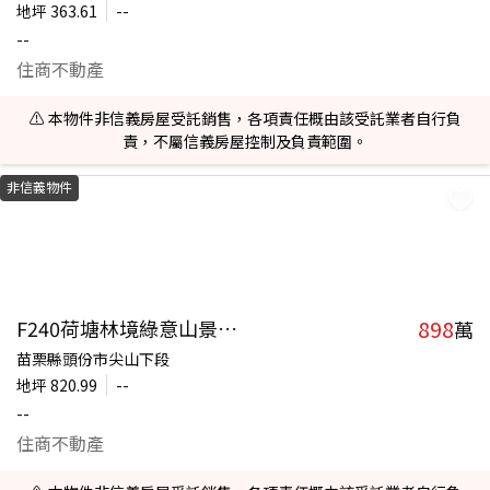
地坪
363.61
--
--
住商不動產
⚠️ 本物件非信義房屋受託銷售，各項責任概由該受託業者自行負
責，不屬信義房屋控制及負責範圍。
非信義物件
898
F240荷塘林境綠意山景木屋
萬
苗栗縣頭份市尖山下段
地坪
820.99
--
--
住商不動產