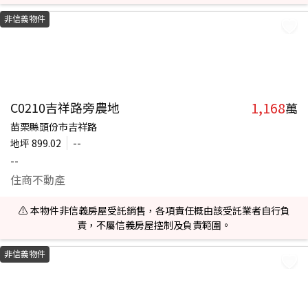
非信義物件
1,168
C0210吉祥路旁農地
萬
苗栗縣頭份市吉祥路
地坪
899.02
--
--
住商不動產
⚠️ 本物件非信義房屋受託銷售，各項責任概由該受託業者自行負
責，不屬信義房屋控制及負責範圍。
非信義物件