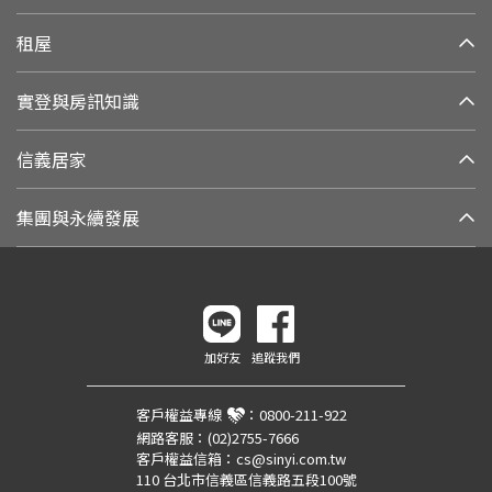
租屋
實登與房訊知識
信義居家
集團與永續發展
加好友
追蹤我們
客戶權益專線
：
0800-211-922
網路客服：
(02)2755-7666
客戶權益信箱：
cs@sinyi.com.tw
110 台北市信義區信義路五段100號