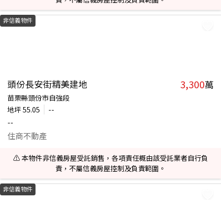
非信義物件
3,300
頭份長安街精美建地
萬
苗栗縣頭份市自強段
地坪
55.05
--
--
住商不動產
⚠️ 本物件非信義房屋受託銷售，各項責任概由該受託業者自行負
責，不屬信義房屋控制及負責範圍。
非信義物件