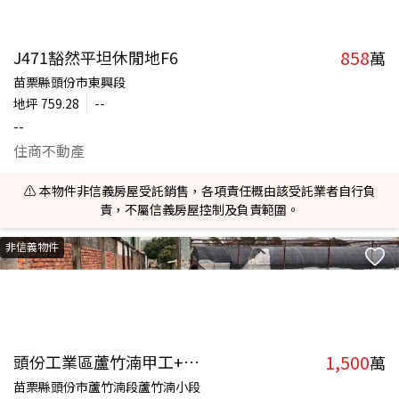
858
J471豁然平坦休閒地F6
萬
苗栗縣頭份市東興段
地坪
759.28
--
--
住商不動產
⚠️ 本物件非信義房屋受託銷售，各項責任概由該受託業者自行負
責，不屬信義房屋控制及負責範圍。
非信義物件
1,500
頭份工業區蘆竹湳甲工+農地
萬
苗栗縣頭份市蘆竹湳段蘆竹湳小段