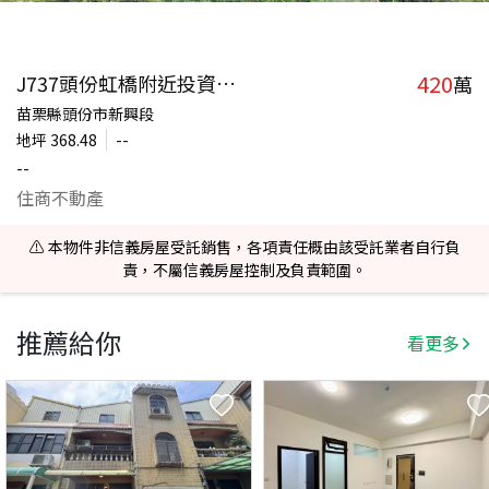
420
J737頭份虹橋附近投資農地
萬
苗栗縣頭份市新興段
地坪
368.48
--
--
住商不動產
⚠️ 本物件非信義房屋受託銷售，各項責任概由該受託業者自行負
責，不屬信義房屋控制及負責範圍。
推薦給你
看更多