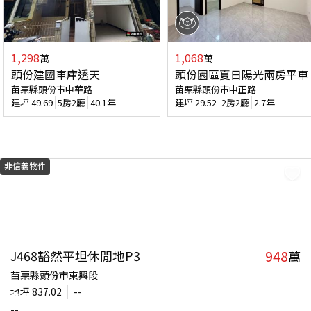
1,298
1,068
萬
萬
頭份建國車庫透天
頭份園區夏日陽光兩房平車
苗栗縣頭份市中華路
苗栗縣頭份市中正路
建坪
49.69
5房2廳
40.1年
建坪
29.52
2房2廳
2.7年
非信義物件
948
J468豁然平坦休閒地P3
萬
苗栗縣頭份市東興段
地坪
837.02
--
--