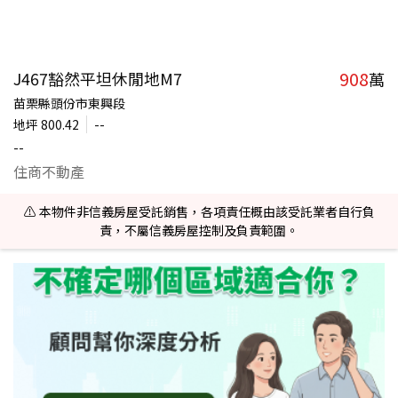
908
J467豁然平坦休閒地M7
萬
苗栗縣頭份市東興段
地坪
800.42
--
--
住商不動產
⚠️ 本物件非信義房屋受託銷售，各項責任概由該受託業者自行負
責，不屬信義房屋控制及負責範圍。