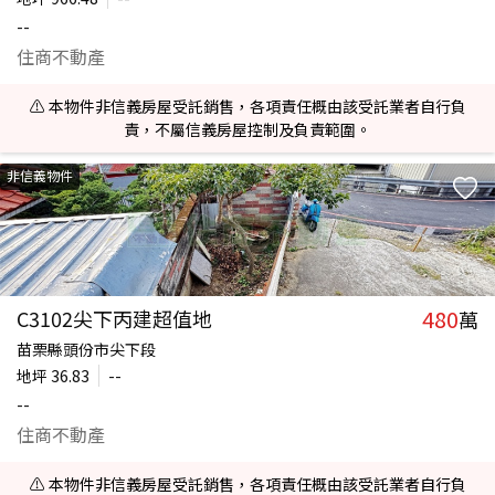
--
住商不動產
⚠️ 本物件非信義房屋受託銷售，各項責任概由該受託業者自行負
責，不屬信義房屋控制及負責範圍。
非信義物件
480
C3102尖下丙建超值地
萬
苗栗縣頭份市尖下段
地坪
36.83
--
--
住商不動產
⚠️ 本物件非信義房屋受託銷售，各項責任概由該受託業者自行負