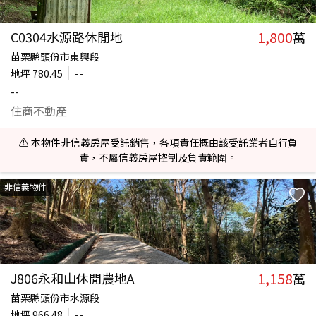
1,800
C0304水源路休閒地
萬
苗栗縣頭份市東興段
地坪
780.45
--
--
住商不動產
⚠️ 本物件非信義房屋受託銷售，各項責任概由該受託業者自行負
責，不屬信義房屋控制及負責範圍。
非信義物件
1,158
J806永和山休閒農地A
萬
苗栗縣頭份市水源段
地坪
966.48
--