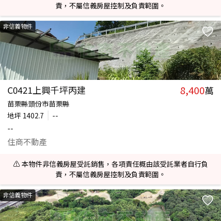
責，不屬信義房屋控制及負責範圍。
非信義物件
8,400
C0421上興千坪丙建
萬
苗栗縣頭份市苗栗縣
地坪
1402.7
--
--
住商不動產
⚠️ 本物件非信義房屋受託銷售，各項責任概由該受託業者自行負
責，不屬信義房屋控制及負責範圍。
非信義物件