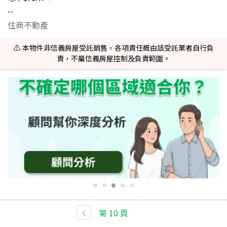
--
住商不動產
⚠️ 本物件非信義房屋受託銷售，各項責任概由該受託業者自行負
責，不屬信義房屋控制及負責範圍。
第
10
頁