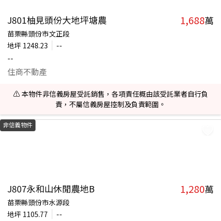
1,688
J801柚見頭份大地坪塘農
萬
苗栗縣頭份市文正段
地坪
1248.23
--
--
住商不動產
⚠️ 本物件非信義房屋受託銷售，各項責任概由該受託業者自行負
責，不屬信義房屋控制及負責範圍。
非信義物件
1,280
J807永和山休閒農地B
萬
苗栗縣頭份市水源段
地坪
1105.77
--