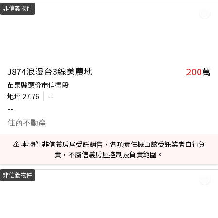
非信義物件
200
J874浪漫台3線美農地
萬
苗栗縣頭份市信德段
地坪
27.76
--
--
住商不動產
⚠️ 本物件非信義房屋受託銷售，各項責任概由該受託業者自行負
責，不屬信義房屋控制及負責範圍。
非信義物件