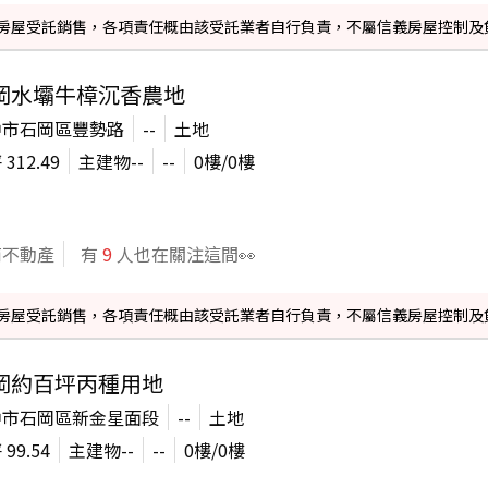
信義房屋受託銷售，各項責任概由該受託業者自行負責，不屬信義房屋控制及
岡水壩牛樟沉香農地
中市石岡區豐勢路
--
土地
坪
312.49
主建物
--
--
0
樓/
0
樓
商不動產
有
9
人也在關注這間👀
信義房屋受託銷售，各項責任概由該受託業者自行負責，不屬信義房屋控制及
岡約百坪丙種用地
中市石岡區新金星面段
--
土地
坪
99.54
主建物
--
--
0
樓/
0
樓