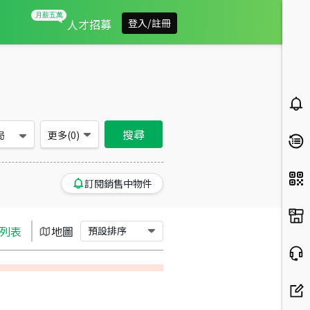
台中市石岡區買房：土地房屋物件出售、房價分析
人才招募
登入/註冊
搜尋
局
更多(
0
)
訂閱銷售中物件
列表
地圖
預設排序