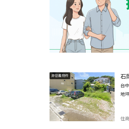
石
非信義物件
台
地
住