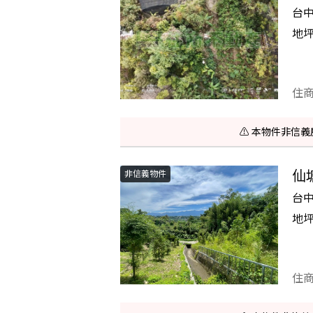
台
地
住
⚠️ 本物件非
仙
非信義物件
台
地
住