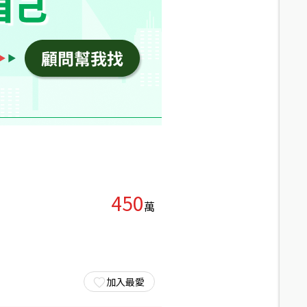
450
萬
加入最愛