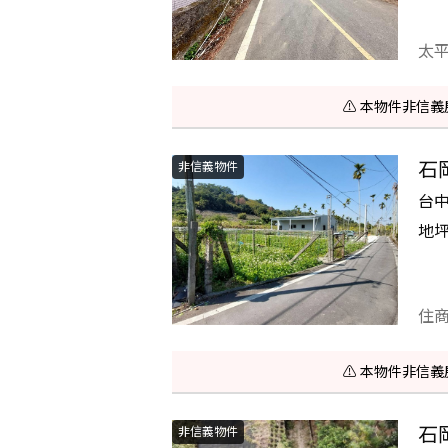
太
⚠️ 本物件非
石
非信義物件
台
地
住
⚠️ 本物件非
石
非信義物件