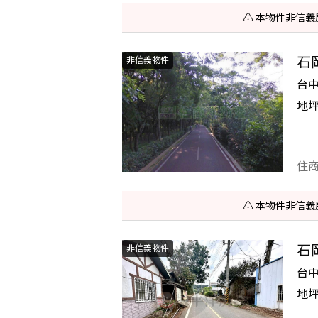
⚠️ 本物件非
石
非信義物件
台
地
住
⚠️ 本物件非
石
非信義物件
台
地