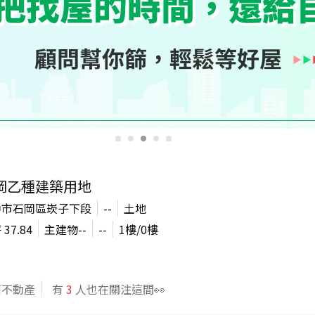
岡乙種建築用地
中市石岡區崁子下段
--
土地
坪
37.84
主建物
--
--
1
樓/
0
樓
商不動產
有
3
人也在關注這間👀