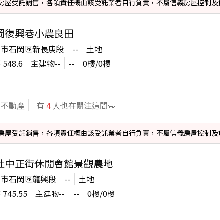
信義房屋受託銷售，各項責任概由該受託業者自行負責，不屬信義房屋控制及
岡復興巷小農良田
中市石岡區新長庚段
--
土地
坪
548.6
主建物
--
--
0
樓/
0
樓
商不動產
有
4
人也在關注這間👀
信義房屋受託銷售，各項責任概由該受託業者自行負責，不屬信義房屋控制及
社中正街休閒會館景觀農地
中市石岡區龍興段
--
土地
坪
745.55
主建物
--
--
0
樓/
0
樓