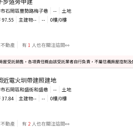
子步道旁甲建
中市石岡區豐勢路梅子巷
--
土地
坪
97.55
主建物
--
--
0
樓/
0
樓
商不動產
有
1
人也在關注這間👀
信義房屋受託銷售，各項責任概由該受託業者自行負責，不屬信義房屋控制及
岡近電火圳帶建照建地
中市石岡區和盛街和盛巷
--
土地
坪
37.84
主建物
--
--
0
樓/
0
樓
商不動產
有
2
人也在關注這間👀