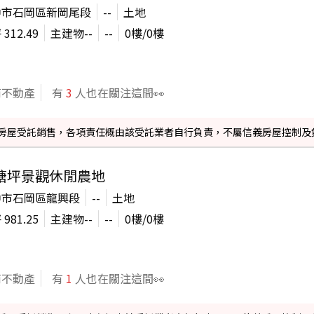
中市石岡區新岡尾段
--
土地
坪
312.49
主建物
--
--
0
樓/
0
樓
商不動產
有
3
人也在關注這間👀
信義房屋受託銷售，各項責任概由該受託業者自行負責，不屬信義房屋控制及
塘坪景觀休閒農地
中市石岡區龍興段
--
土地
坪
981.25
主建物
--
--
0
樓/
0
樓
商不動產
有
1
人也在關注這間👀