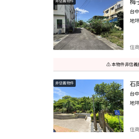
梅
非信義物件
台
地
住
⚠️ 本物件非
石
非信義物件
台
地
住