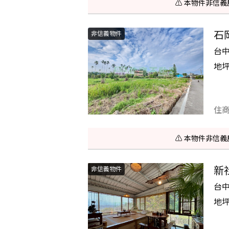
⚠️ 本物件非
石
非信義物件
台
地
住
⚠️ 本物件非
新
非信義物件
台
地