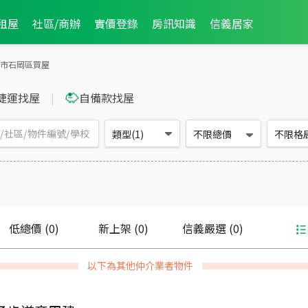
租屋
社區/商辦
實價登錄
房訊知識
信義居家
市石岡區買屋
捷運找屋
|
自備款找屋
類型(1)
不限總價
不限格
低總價
(0)
新上架
(0)
信義嚴選
(0)
以下為其他仲介業者物件