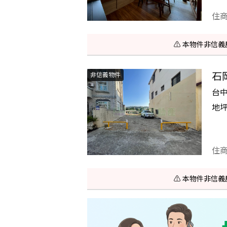
住
⚠️ 本物件非
石
非信義物件
台
地
住
⚠️ 本物件非