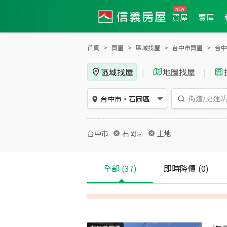
買屋
賣屋
首頁
買屋
區域找屋
台中市買屋
台中
區域找屋
|
地圖找屋
|
台中市
・
石岡區
台中市
石岡區
土地
全部
(37)
即時降價
(0)