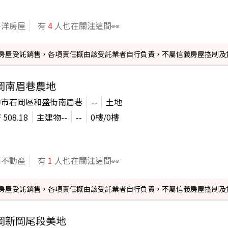
平洋房屋
有
4
人也在關注這間👀
信義房屋受託銷售，各項責任概由該受託業者自行負責，不屬信義房屋控制及
岡南眉巷農地
中市石岡區和盛街南眉巷
--
土地
坪
508.18
主建物
--
--
0
樓/
0
樓
商不動產
有
1
人也在關注這間👀
信義房屋受託銷售，各項責任概由該受託業者自行負責，不屬信義房屋控制及
岡新岡尾段美地