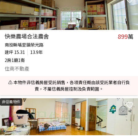
899
快樂農場合法農舍
萬
南投縣埔里鎮榮光路
建坪
15.31
13.9年
2房1廳1衛
住商不動產
⚠️ 本物件非信義房屋受託銷售，各項責任概由該受託業者自行負
責，不屬信義房屋控制及負責範圍。
非信義物件