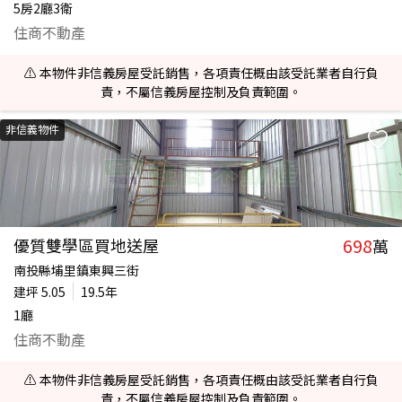
5房2廳3衛
住商不動產
⚠️ 本物件非信義房屋受託銷售，各項責任概由該受託業者自行負
責，不屬信義房屋控制及負責範圍。
非信義物件
698
優質雙學區買地送屋
萬
南投縣埔里鎮東興三街
建坪
5.05
19.5年
1廳
住商不動產
⚠️ 本物件非信義房屋受託銷售，各項責任概由該受託業者自行負
責，不屬信義房屋控制及負責範圍。