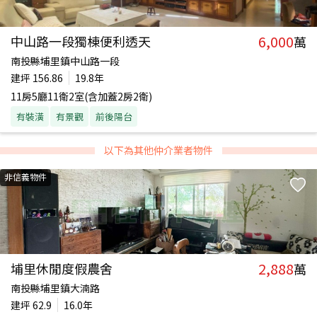
6,000
中山路一段獨棟便利透天
萬
南投縣埔里鎮中山路一段
建坪
156.86
19.8年
11房5廳11衛2室(含加蓋2房2衛)
有裝潢
有景觀
前後陽台
以下為其他仲介業者物件
非信義物件
2,888
埔里休閒度假農舍
萬
南投縣埔里鎮大湳路
建坪
62.9
16.0年