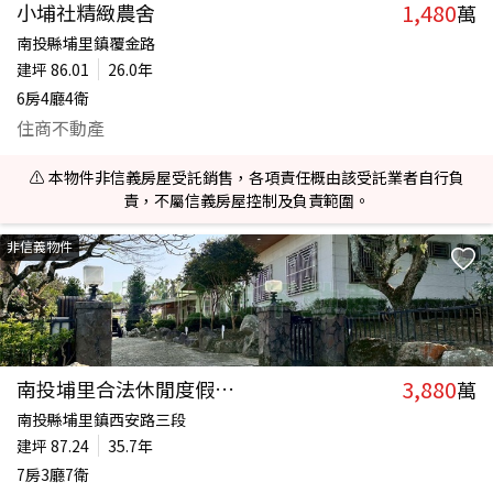
1,480
小埔社精緻農舍
萬
南投縣埔里鎮覆金路
建坪
86.01
26.0年
6房4廳4衛
住商不動產
⚠️ 本物件非信義房屋受託銷售，各項責任概由該受託業者自行負
責，不屬信義房屋控制及負責範圍。
非信義物件
3,880
南投埔里合法休閒度假民宿
萬
南投縣埔里鎮西安路三段
建坪
87.24
35.7年
7房3廳7衛