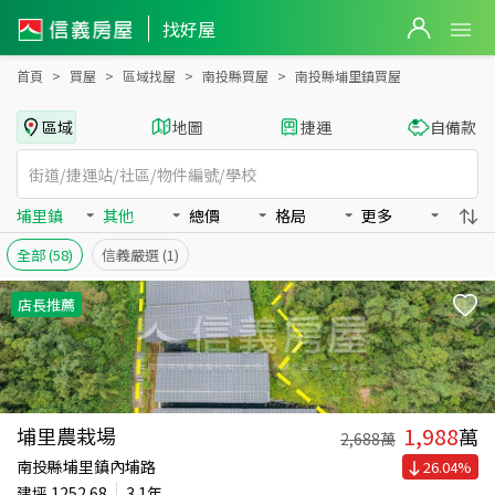
南投縣埔里鎮買房：其他房屋物件出售、房價分析
找好屋
首頁
買屋
區域找屋
南投縣買屋
南投縣埔里鎮買屋
區域
地圖
捷運
自備款
埔里鎮
其他
總價
格局
更多
全部
(58)
信義嚴選
(1)
店長推薦
1,988
埔里農栽場
萬
2,688
萬
南投縣埔里鎮內埔路
26.04
%
建坪
1252.68
3.1年