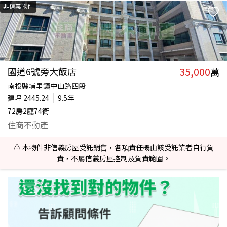
非信義物件
35,000
國道6號旁大飯店
萬
南投縣埔里鎮中山路四段
建坪
2445.24
9.5年
72房2廳74衛
住商不動產
⚠️ 本物件非信義房屋受託銷售，各項責任概由該受託業者自行負
責，不屬信義房屋控制及負責範圍。