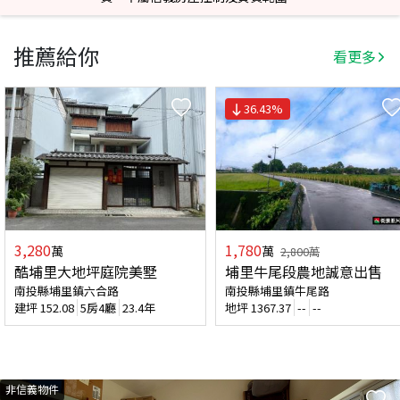
推薦給你
看更多
36.43
%
3,280
1,780
萬
萬
2,800
萬
酷埔里大地坪庭院美墅
埔里牛尾段農地誠意出售
南投縣埔里鎮六合路
南投縣埔里鎮牛尾路
建坪
152.08
5房4廳
23.4年
地坪
1367.37
--
--
非信義物件