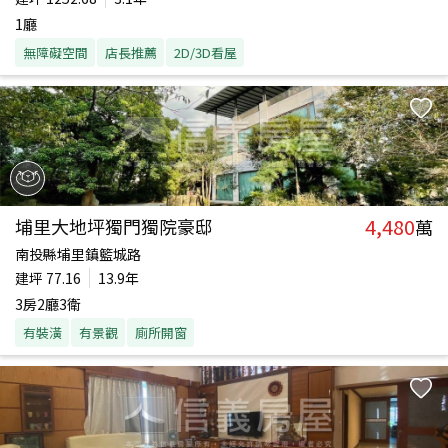
1廳
無障礙空間
店長推薦
2D/3D看屋
4,480
埔里大地坪獨門獨院豪邸
萬
南投縣埔里鎮籃城路
建坪
77.16
13.9年
3房2廳3衛
有裝潢
有景觀
廁所開窗