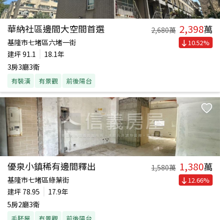
2,398
華納社區邊間大空間首選
萬
2,680
萬
基隆市七堵區六堵一街
10.52
%
建坪
91.1
18.1年
3房3廳3衛
有裝潢
有景觀
前後陽台
1,380
優泉小鎮稀有邊間釋出
萬
1,580
萬
基隆市七堵區綠葉街
12.66
%
建坪
78.95
17.9年
5房2廳3衛
毛胚屋
有景觀
前後陽台