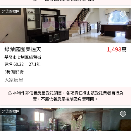
非信義物件
1,498
綠葉庭園美透天
萬
基隆市七堵區綠葉街
建坪
60.32
27.1年
3房3廳3衛
大家房屋
⚠️ 本物件非信義房屋受託銷售，各項責任概由該受託業者自行負
責，不屬信義房屋控制及負責範圍。
非信義物件