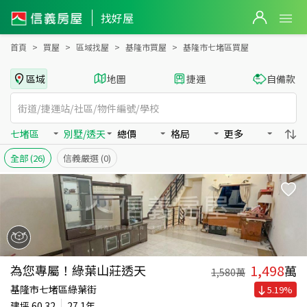
基隆市七堵區買房：別墅/透天房屋物件出售、房價分析
找好屋
首頁
買屋
區域找屋
基隆市買屋
基隆市七堵區買屋
區域
地圖
捷運
自備款
七堵區
別墅/透天
總價
格局
更多
全部
(26)
信義嚴選
(0)
1,498
為您專屬！綠葉山莊透天
萬
1,580
萬
基隆市七堵區綠葉街
5.19
%
建坪
60.32
27.1年