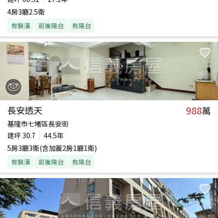
4房3廳2.5衛
有裝潢
前後陽台
有陽台
988
長安透天
萬
基隆市七堵區長安街
建坪
30.7
44.5年
5房3廳3衛(含加蓋2房1廳1衛)
有裝潢
前後陽台
有陽台