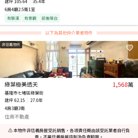
建坪
105.64
35.4年
6房4廳2.5衛1室
有裝潢
有景觀
前後陽台
以下為其他仲介業者物件
非信義物件
1,568
綠葉極美透天
萬
基隆市七堵區綠葉街
建坪
62.15
27.0年
4房3廳3衛
住商不動產
⚠️ 本物件非信義房屋受託銷售，各項責任概由該受託業者自行負
責，不屬信義房屋控制及負責範圍。