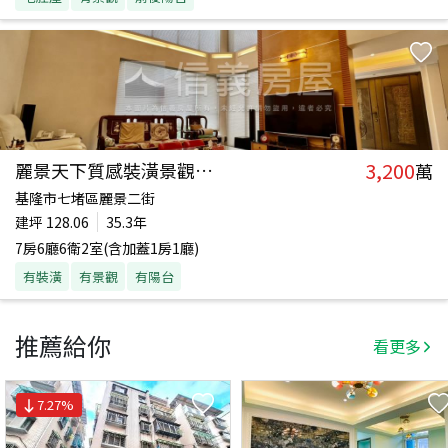
3,200
麗景天下質感裝潢景觀透天
萬
基隆市七堵區麗景二街
建坪
128.06
35.3年
7房6廳6衛2室(含加蓋1房1廳)
有裝潢
有景觀
有陽台
推薦給你
看更多
7.27
%