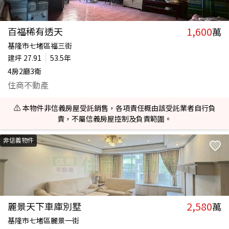
1,600
百福稀有透天
萬
基隆市七堵區福三街
建坪
27.91
53.5年
4房2廳3衛
住商不動產
⚠️ 本物件非信義房屋受託銷售，各項責任概由該受託業者自行負
責，不屬信義房屋控制及負責範圍。
非信義物件
2,580
麗景天下車庫別墅
萬
基隆市七堵區麗景一街