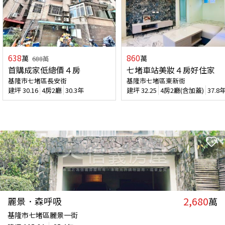
638
860
萬
萬
688
萬
首購成家低總價４房
七堵車站美妝４房好住家
基隆市七堵區長安街
基隆市七堵區東新街
建坪
30.16
4房2廳
30.3年
建坪
32.25
4房2廳(含加蓋)
37.8
2,680
麗景．森呼吸
萬
基隆市七堵區麗景一街