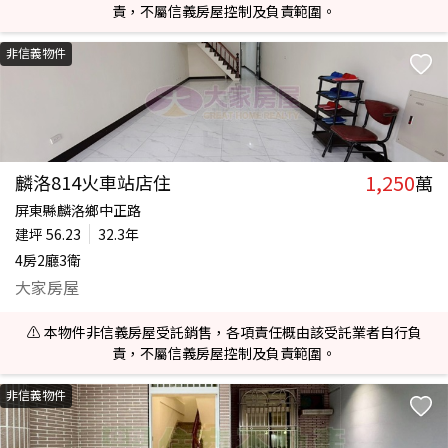
責，不屬信義房屋控制及負責範圍。
非信義物件
1,250
麟洛814火車站店住
萬
屏東縣麟洛鄉中正路
建坪
56.23
32.3年
4房2廳3衛
大家房屋
⚠️ 本物件非信義房屋受託銷售，各項責任概由該受託業者自行負
責，不屬信義房屋控制及負責範圍。
非信義物件