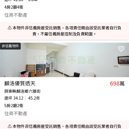
4房2廳4衛
住商不動產
⚠️ 本物件非信義房屋受託銷售，各項責任概由該受託業者自行負
責，不屬信義房屋控制及負責範圍。
非信義物件
698
麟洛優質透天
萬
屏東縣麟洛鄉六雅街
建坪
34.12
45.2年
5房2廳2衛
住商不動產
⚠️ 本物件非信義房屋受託銷售，各項責任概由該受託業者自行負