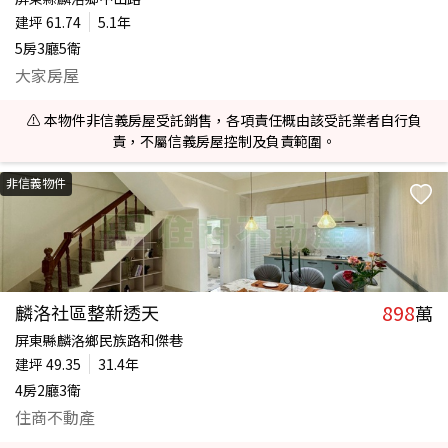
建坪
61.74
5.1年
5房3廳5衛
大家房屋
⚠️ 本物件非信義房屋受託銷售，各項責任概由該受託業者自行負
責，不屬信義房屋控制及負責範圍。
非信義物件
898
麟洛社區整新透天
萬
屏東縣麟洛鄉民族路和傑巷
建坪
49.35
31.4年
4房2廳3衛
住商不動產