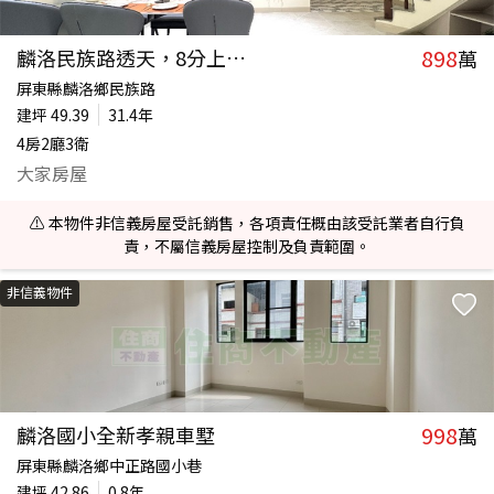
898
麟洛民族路透天，8分上國道
萬
屏東縣麟洛鄉民族路
建坪
49.39
31.4年
4房2廳3衛
大家房屋
⚠️ 本物件非信義房屋受託銷售，各項責任概由該受託業者自行負
責，不屬信義房屋控制及負責範圍。
非信義物件
998
麟洛國小全新孝親車墅
萬
屏東縣麟洛鄉中正路國小巷
建坪
42.86
0.8年