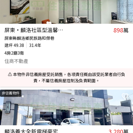
898
屏東·麟洛社區型溫馨透天
萬
屏東縣麟洛鄉民族路和傑巷
建坪
49.38
31.4年
4房2廳3衛
住商不動產
⚠️ 本物件非信義房屋受託銷售，各項責任概由該受託業者自行負
責，不屬信義房屋控制及負責範圍。
非信義物件
3,280
麟洛義大全新電梯豪宅
萬