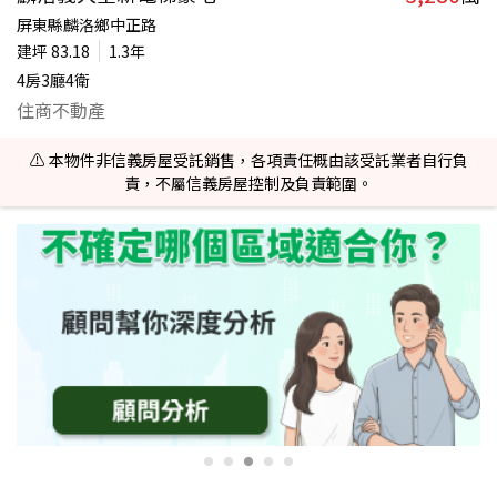
屏東縣麟洛鄉中正路
建坪
83.18
1.3年
4房3廳4衛
住商不動產
⚠️ 本物件非信義房屋受託銷售，各項責任概由該受託業者自行負
責，不屬信義房屋控制及負責範圍。