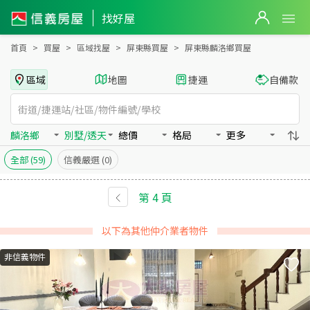
屏東縣麟洛鄉買房：別墅/透天房屋物件出售、房價分析
找好屋
首頁
買屋
區域找屋
屏東縣買屋
屏東縣麟洛鄉買屋
區域
地圖
捷運
自備款
麟洛鄉
別墅/透天
總價
格局
更多
全部
(59)
信義嚴選
(0)
第
4
頁
以下為其他仲介業者物件
非信義物件