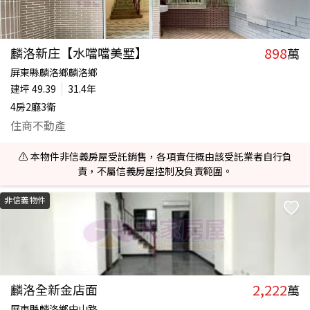
898
麟洛新庄【水噹噹美墅】
萬
屏東縣麟洛鄉麟洛鄉
建坪
49.39
31.4年
4房2廳3衛
住商不動產
⚠️ 本物件非信義房屋受託銷售，各項責任概由該受託業者自行負
責，不屬信義房屋控制及負責範圍。
非信義物件
2,222
麟洛全新金店面
萬
屏東縣麟洛鄉中山路