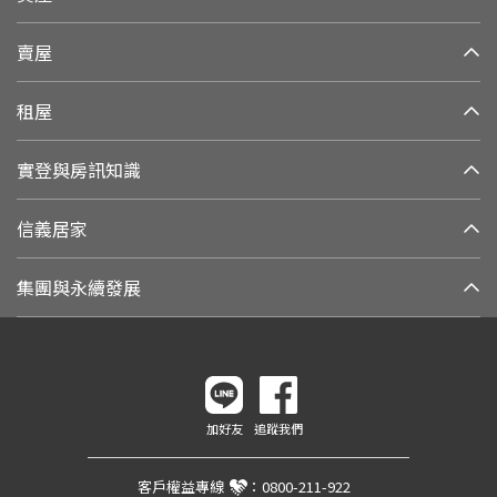
賣屋
租屋
實登與房訊知識
信義居家
集團與永續發展
加好友
追蹤我們
客戶權益專線
：
0800-211-922