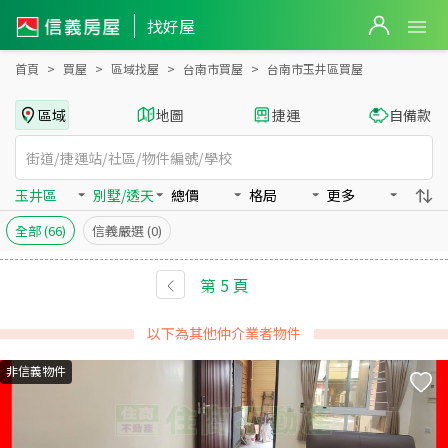
台南市玉井區買房：別墅/透天房屋物件出售、房價分析
找好屋
首頁
買屋
區域找屋
台南市買屋
台南市玉井區買屋
區域
地圖
捷運
自備款
玉井區
別墅/透天
總價
格局
更多
全部
(66)
信義嚴選
(0)
第
5
頁
以下為其他仲介業者物件
非信義物件