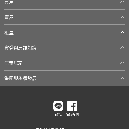
買屋
賣屋
租屋
實登與房訊知識
信義居家
集團與永續發展
加好友
追蹤我們