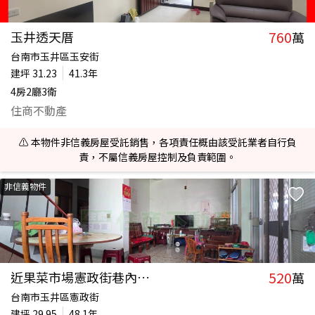
760
玉井透天厝
萬
台南市玉井區玉安街
建坪
31.23
41.3年
4房2廳3衛
住商不動產
⚠️ 本物件非信義房屋受託銷售，各項責任概由該受託業者自行負
責，不屬信義房屋控制及負責範圍。
非信義物件
520
近果菜市場憲政街巷內透天
萬
台南市玉井區憲政街
建坪
29.95
48.1年