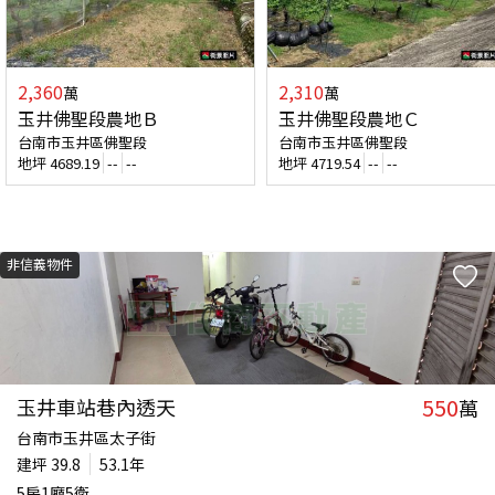
2,360
2,310
萬
萬
玉井佛聖段農地Ｂ
玉井佛聖段農地Ｃ
台南市玉井區佛聖段
台南市玉井區佛聖段
地坪
4689.19
--
--
地坪
4719.54
--
--
非信義物件
550
玉井車站巷內透天
萬
台南市玉井區太子街
建坪
39.8
53.1年
5房1廳5衛