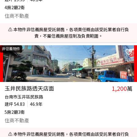
4房2廳2衛
住商不動產
⚠️ 本物件非信義房屋受託銷售，各項責任概由該受託業者自行負
責，不屬信義房屋控制及負責範圍。
非信義物件
1,200
玉井民族路透天店面
萬
台南市玉井區民族路
建坪
54.83
46.9年
5房2廳3衛
住商不動產
⚠️ 本物件非信義房屋受託銷售，各項責任概由該受託業者自行負