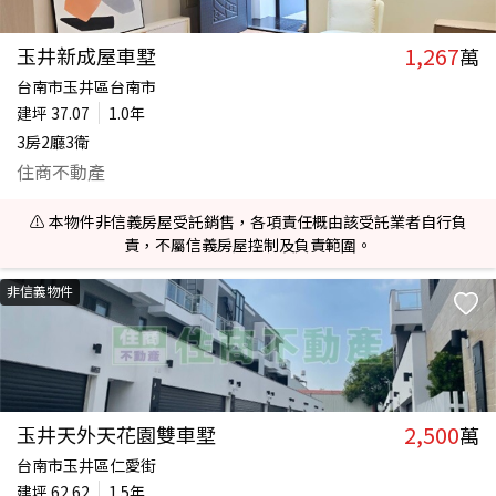
1,267
玉井新成屋車墅
萬
台南市玉井區台南市
建坪
37.07
1.0年
3房2廳3衛
住商不動產
⚠️ 本物件非信義房屋受託銷售，各項責任概由該受託業者自行負
責，不屬信義房屋控制及負責範圍。
非信義物件
2,500
玉井天外天花園雙車墅
萬
台南市玉井區仁愛街
建坪
62.62
1.5年