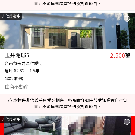
責，不屬信義房屋控制及負責範圍。
非信義物件
2,500
玉井隱邸6
萬
台南市玉井區仁愛街
建坪
62.62
1.5年
4房2廳3衛
住商不動產
⚠️ 本物件非信義房屋受託銷售，各項責任概由該受託業者自行負
責，不屬信義房屋控制及負責範圍。
非信義物件