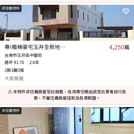
非信義物件
4,250
專!獨棟豪宅玉井全新地172坪
萬
台南市玉井區中圍街
建坪
91.76
2.6年
2房3廳3衛
大家房屋
⚠️ 本物件非信義房屋受託銷售，各項責任概由該受託業者自行負
責，不屬信義房屋控制及負責範圍。
非信義物件