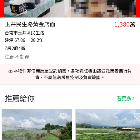
1,380
玉井民生路黃金店面
萬
台南市玉井區民生路
建坪
67.86
28.2年
7房2廳4衛
住商不動產
⚠️ 本物件非信義房屋受託銷售，各項責任概由該受託業者自行負
責，不屬信義房屋控制及負責範圍。
推薦給你
看更多