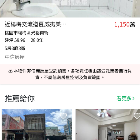
1,150
近楊梅交流道夏威夷美別墅
萬
桃園市楊梅區光裕南街
建坪
59.96
28.0年
5房3廳3衛
中信房屋
⚠️ 本物件非信義房屋受託銷售，各項責任概由該受託業者自行負
責，不屬信義房屋控制及負責範圍。
推薦給你
看更多