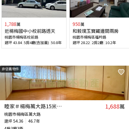
1,788
950
萬
萬
近楊梅國中小校前路透天
和毅璞玉寶藏邊間兩房
桃園市楊梅區校前路
桃園市楊梅區福羚路
建坪
43.84
5房4廳(含加蓋)
50.8年
建坪
28.22
2房2廳
10.2年
非信義物件
1,688
睦家＃楊梅萬大路15米燙金透店
萬
桃園市楊梅區萬大路
建坪
54.36
46.7年
4房3廳3衛