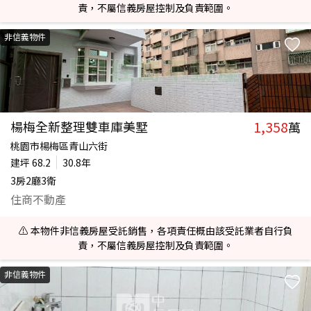
責，不屬信義房屋控制及負責範圍。
非信義物件
1,358
楊梅全新整理雙車庫美墅
萬
桃園市楊梅區青山六街
建坪
68.2
30.8年
3房2廳3衛
住商不動產
⚠️ 本物件非信義房屋受託銷售，各項責任概由該受託業者自行負
責，不屬信義房屋控制及負責範圍。
非信義物件