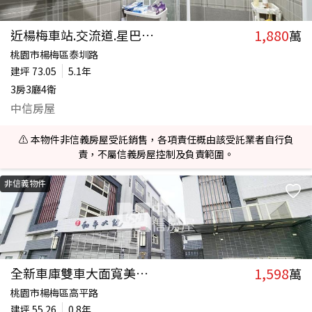
1,880
近楊梅車站.交流道.星巴克電梯別墅
萬
桃園市楊梅區泰圳路
建坪
73.05
5.1年
3房3廳4衛
中信房屋
⚠️ 本物件非信義房屋受託銷售，各項責任概由該受託業者自行負
責，不屬信義房屋控制及負責範圍。
非信義物件
1,598
全新車庫雙車大面寬美別墅
萬
桃園市楊梅區高平路
建坪
55.26
0.8年