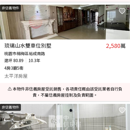
非信義物件
2,580
琉璃山水雙車位別墅
萬
桃園市楊梅區裕成南路
建坪
80.89
10.3年
4房3廳5衛
太平洋房屋
⚠️ 本物件非信義房屋受託銷售，各項責任概由該受託業者自行負
責，不屬信義房屋控制及負責範圍。
非信義物件