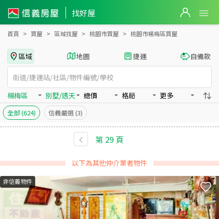
桃園市楊梅區買房：別墅/透天房屋物件出售、房價分析
找好屋
首頁
買屋
區域找屋
桃園市買屋
桃園市楊梅區買屋
區域
地圖
捷運
自備款
楊梅區
別墅/透天
總價
格局
更多
全部
(624)
信義嚴選
(3)
第
29
頁
以下為其他仲介業者物件
非信義物件