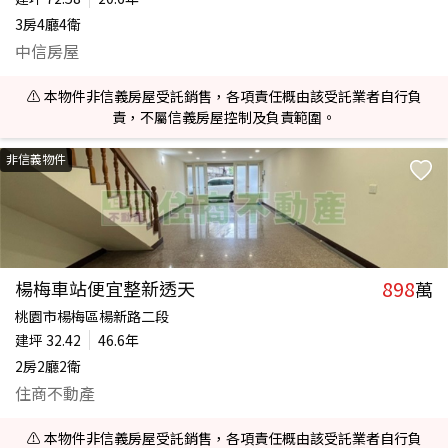
3房4廳4衛
中信房屋
⚠️ 本物件非信義房屋受託銷售，各項責任概由該受託業者自行負
責，不屬信義房屋控制及負責範圍。
非信義物件
898
楊梅車站便宜整新透天
萬
桃園市楊梅區楊新路二段
建坪
32.42
46.6年
2房2廳2衛
住商不動產
⚠️ 本物件非信義房屋受託銷售，各項責任概由該受託業者自行負