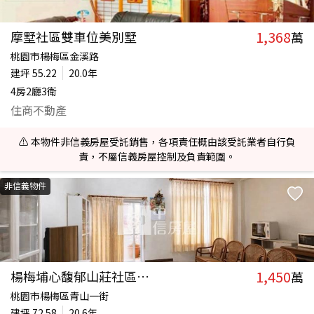
1,368
摩墅社區雙車位美別墅
萬
桃園市楊梅區金溪路
建坪
55.22
20.0年
4房2廳3衛
住商不動產
⚠️ 本物件非信義房屋受託銷售，各項責任概由該受託業者自行負
責，不屬信義房屋控制及負責範圍。
非信義物件
1,450
楊梅埔心馥郁山莊社區型美別墅-前院停車
萬
桃園市楊梅區青山一街
建坪
72.58
20.6年