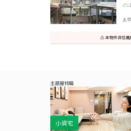
太
⚠️ 本物件非
主題屋特輯
小資宅