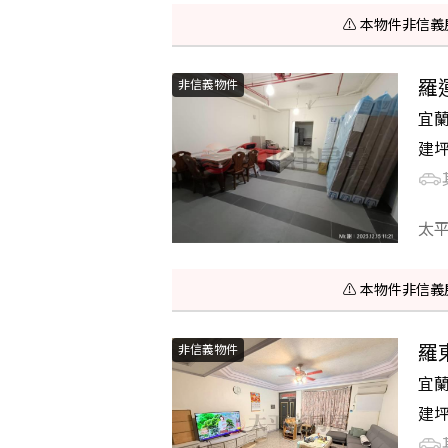
⚠️ 本物件非
羅
非信義物件
宜
建
太
⚠️ 本物件非
羅
非信義物件
宜
建