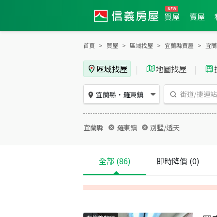
買屋
賣屋
首頁
買屋
區域找屋
宜蘭縣買屋
宜蘭
區域找屋
|
地圖找屋
|
宜蘭縣
・
羅東鎮
宜蘭縣
羅東鎮
別墅/透天
全部
(86)
即時降價
(0)