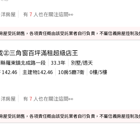
平洋房屋
有
7
人也在關注這間👀
信義房屋受託銷售，各項責任概由該受託業者自行負責，不屬信義房屋控制及
成㊣三角窗百坪滿租超級店王
蘭縣羅東鎮北成路一段
33.3年
別墅/透天
坪
142.46
主建物
142.46
10房5廳7衛
0
樓/
5
樓
平洋房屋
有
7
人也在關注這間👀
信義房屋受託銷售，各項責任概由該受託業者自行負責，不屬信義房屋控制及