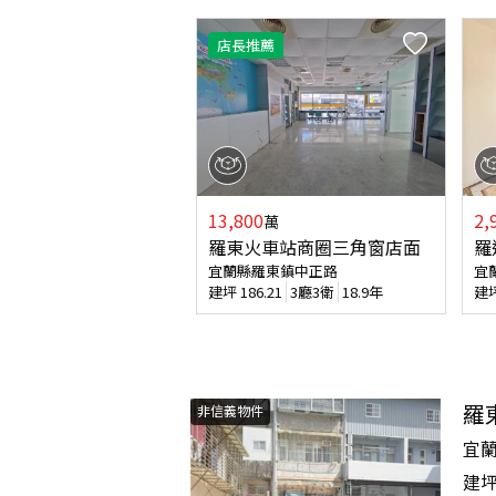
店長推薦
13,800
2,
萬
羅東火車站商圈三角窗店面
羅
宜蘭縣羅東鎮中正路
宜
建坪
186.21
3廳3衛
18.9年
建
羅
非信義物件
宜
建