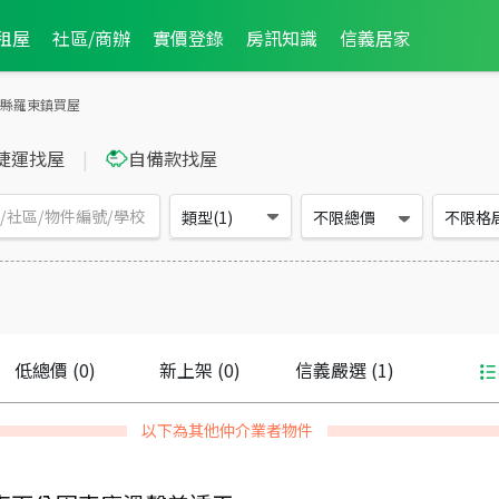
租屋
社區/商辦
實價登錄
房訊知識
信義居家
縣羅東鎮買屋
捷運找屋
|
自備款找屋
類型(1)
不限總價
不限格
低總價
(0)
新上架
(0)
信義嚴選
(1)
以下為其他仲介業者物件