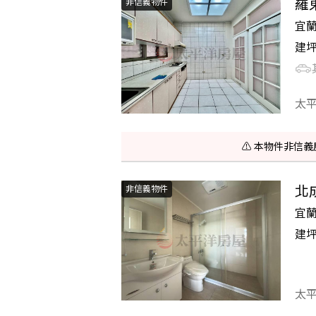
羅
非信義物件
宜
建
太
⚠️ 本物件非
北
非信義物件
宜
建
太