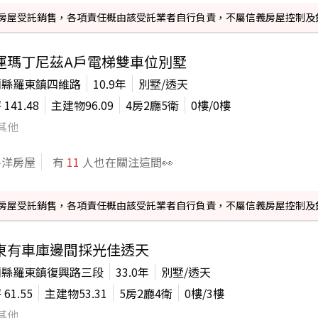
信義房屋受託銷售，各項責任概由該受託業者自行負責，不屬信義房屋控制及
運瑪丁尼茲A戶電梯雙車位別墅
蘭縣羅東鎮四維路
10.9年
別墅/透天
坪
141.48
主建物
96.09
4房2廳5衛
0
樓/
0
樓
其他
平洋房屋
有
11
人也在關注這間👀
信義房屋受託銷售，各項責任概由該受託業者自行負責，不屬信義房屋控制及
東有車庫邊間採光佳透天
蘭縣羅東鎮復興路三段
33.0年
別墅/透天
坪
61.55
主建物
53.31
5房2廳4衛
0
樓/
3
樓
其他