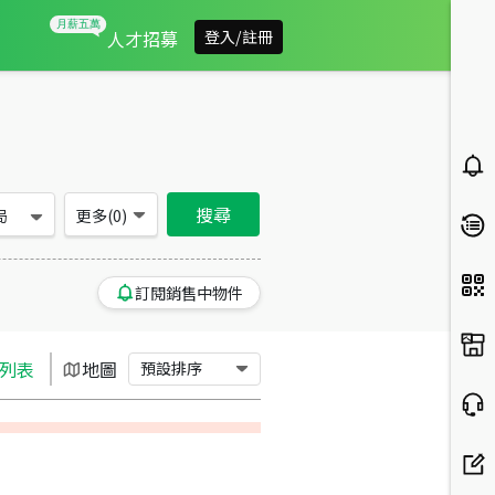
宜蘭縣羅東鎮買房：別墅/透天房屋物件出售、房價分析
人才招募
登入/註冊
搜尋
局
更多(
0
)
訂閱銷售中物件
列表
地圖
預設排序