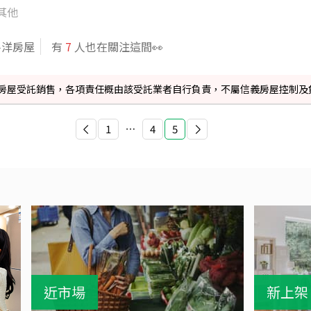
其他
平洋房屋
有
7
人也在關注這間👀
信義房屋受託銷售，各項責任概由該受託業者自行負責，不屬信義房屋控制及
1
⋯
4
5
近市場
新上架