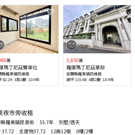
980
3,650
萬
萬
運瑪丁尼茲雙車位
️羅運瑪丁尼茲豪邸
蘭縣羅東鎮四維路
宜蘭縣羅東鎮四維路
坪
82.29
3房2廳
10.9年
建坪
115.68
4房2廳
10.9年
東夜市旁收租
蘭縣羅東鎮民意街
53.7年
別墅/透天
坪
37.72
主建物
37.72
12房12衛
0
樓/
2
樓