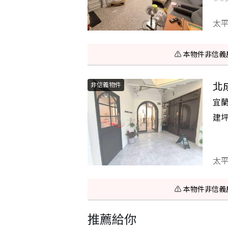
太
⚠️ 本物件非
北
非信義物件
宜
建
太
⚠️ 本物件非
推薦給你