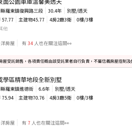
東面公園車庫溫馨美透天
蘭縣羅東鎮復興路三段
30.4年
別墅/透天
坪
57.77
主建物
45.77
4房2廳3衛
0
樓/
3
樓
其他
平洋房屋
有
34
人也在關注這間👀
信義房屋受託銷售，各項責任概由該受託業者自行負責，不屬信義房屋控制及
成學區精華地段全新別墅
蘭縣羅東鎮進德街
6.6年
別墅/透天
坪
75.94
主建物
70.76
4房3廳5衛
0
樓/
3
樓
平洋房屋
有
7
人也在關注這間👀