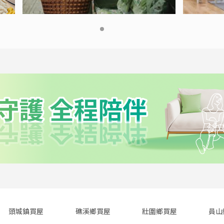
頭城鎮買屋
礁溪鄉買屋
壯圍鄉買屋
員山