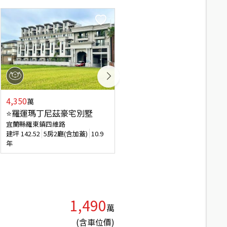
4,350
7,688
萬
萬
⭐羅運瑪丁尼茲豪宅別墅
近羅東夜市獨棟透天
宜蘭縣羅東鎮四維路
宜蘭縣羅東鎮中山西街
建坪
142.52
5房2廳(含加蓋)
10.9
建坪
322.56
20房16廳(含加
年
蓋)
35.4年
1,490
萬
(含車位價)