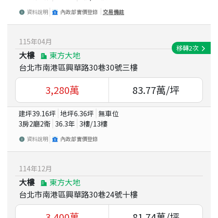
資料說明
內政部實價登錄
交易備註
115
年
04
月
移轉
2
次
大樓
東方大地
台北市南港區興華路30巷30號三樓
3,280
萬
83.77
萬/坪
建坪
39.16
坪
地坪
6.36
坪
無車位
3房2廳2衛
36.3
年
3
樓/
13
樓
資料說明
內政部實價登錄
114
年
12
月
大樓
東方大地
台北市南港區興華路30巷24號十樓
3,400
萬
81.74
萬/坪