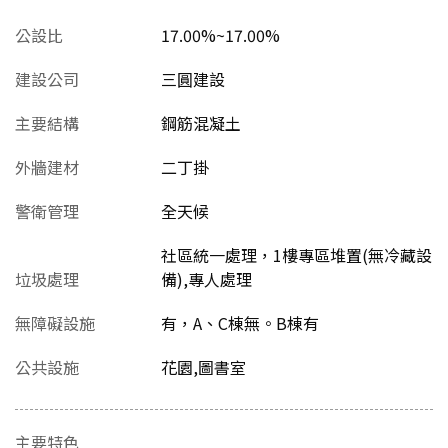
公設比
17.00%~17.00%
建設公司
三圓建設
主要結構
鋼筋混凝土
外牆建材
二丁掛
警衛管理
全天候
社區統一處理，1樓專區堆置(無冷藏設
垃圾處理
備),專人處理
無障礙設施
有，A、C棟無。B棟有
公共設施
花園,圖書室
主要特色