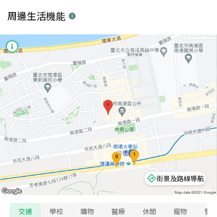
周邊生活機能
街景及路線導航
交通
學校
購物
醫療
休閒
寵物
警