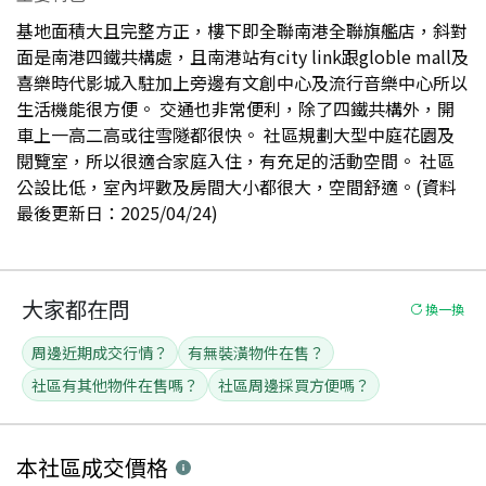
基地面積大且完整方正，樓下即全聯南港全聯旗艦店，斜對
面是南港四鐵共構處，且南港站有city link跟globle mall及
喜樂時代影城入駐加上旁邊有文創中心及流行音樂中心所以
生活機能很方便。 交通也非常便利，除了四鐵共構外，開
車上一高二高或往雪隧都很快。 社區規劃大型中庭花園及
閱覽室，所以很適合家庭入住，有充足的活動空間。 社區
公設比低，室內坪數及房間大小都很大，空間舒適。(資料
最後更新日：2025/04/24)
大家都在問
換一換
周邊近期成交行情？
有無裝潢物件在售？
社區有其他物件在售嗎？
社區周邊採買方便嗎？
本社區
成交價格