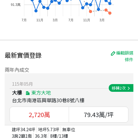
91.3萬
7月
11月
3月
7月
11月
3月
編輯篩選
最新實價登錄
條件
兩年內成交
115
年
05
月
移轉
2
次
大樓
東方大地
台北市南港區興華路30巷8號八樓
2,720
萬
79.43
萬/坪
建坪
34.24
坪
地坪
5.73
坪
無車位
3房2廳1衛
36.3
年
8
樓/
13
樓