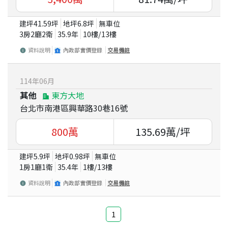
建坪
41.59
坪
地坪
6.8
坪
無車位
3房2廳2衛
35.9
年
10
樓/
13
樓
資料說明
內政部實價登錄
交易備註
114
年
06
月
其他
東方大地
台北市南港區興華路30巷16號
800
萬
135.69
萬/坪
建坪
5.9
坪
地坪
0.98
坪
無車位
1房1廳1衛
35.4
年
1
樓/
13
樓
資料說明
內政部實價登錄
交易備註
1