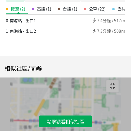
捷運
(
2
)
高鐵
(
1
)
台鐵
(
1
)
公車
(
22
)
公共自
0
南港站 - 出口1
7.4
分鐘 /
517m
1
南港站 - 出口2
7.3
分鐘 /
508m
相似社區/商辦
點擊觀看相似社區