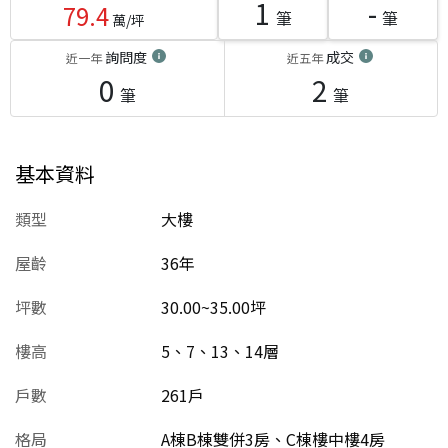
1
-
79.4
筆
筆
萬/坪
詢問度
成交
近一年
近五年
0
2
筆
筆
基本資料
類型
大樓
屋齡
36
年
坪數
30.00~35.00坪
樓高
5、7、13、14層
戶數
261戶
格局
A棟B棟雙併3房、C棟樓中樓4房