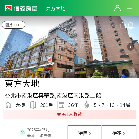
東方大地
圖片 1/16
東方大地
台北市南港區興華路,南港區南港路二段
大樓
261戶
36
年
5、7、13、14層
♥️ 有
1
人收藏
2026年/05月
待售
待租
最新平均單價