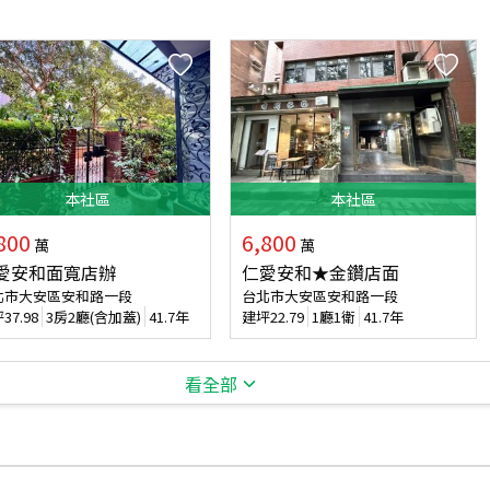
本
社區
本
社區
800
6,800
萬
萬
愛安和面寬店辦
仁愛安和★金鑽店面
北市大安區安和路一段
台北市大安區安和路一段
坪
37.98
3房2廳(含加蓋)
41.7年
建坪
22.79
1廳1衛
41.7年
看全部