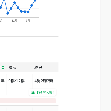
7月
11月
3月
齡
樓層
格局
3
年
9
樓/
12
樓
4房2廳2衛
卡納琳大廈