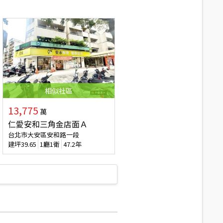
相似
社區
13,775
萬
仁愛安和三角金店面Ａ
台北市大安區安和路一段
建坪
39.65
1廳1衛
47.2年