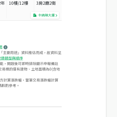
2
年
10
樓/
12
樓
3房2廳2衛
卡納琳大廈
明
之「主要用途」資料推估而成，故資料呈
登錄類型與順序
功能，開啟後可即時排除顯示申報備註
易標的僅有建物、土地面積為0(含地
合方計算漲跌幅，當筆交易漲跌幅計算
請斟酌參考。