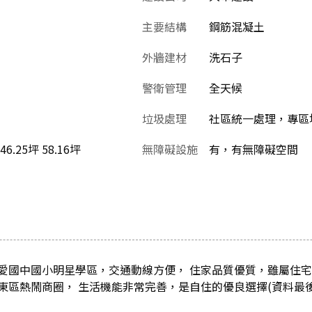
主要結構
鋼筋混凝土
外牆建材
洗石子
警衛管理
全天候
垃圾處理
社區統一處理，專區堆
 46.25坪 58.16坪
無障礙設施
有，有無障礙空間
愛國中國小明星學區，交通動線方便， 住家品質優質，雖屬住宅
東區熱鬧商圈， 生活機能非常完善，是自住的優良選擇(資料最