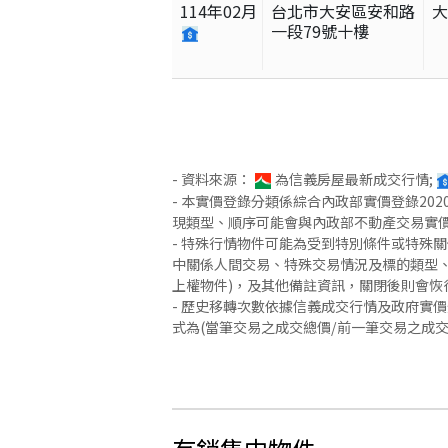
114
年
02
月
台北市大安區安和路
一段79號十樓
- 資料來源：
為信義房屋最新成交行情;
- 本實價登錄分類係綜合內政部實價登錄2
現類型、順序可能會與內政部不動產交易實
- 特殊行情物件可能為受到特別條件或特殊
中關係人間交易、特殊交易情況及標的類型、
上權物件)，及其他備註資訊，關閉後則會恢
- 歷史移轉次數依據信義成交行情及政府實
式為(當筆交易之成交總價/前一筆交易之成