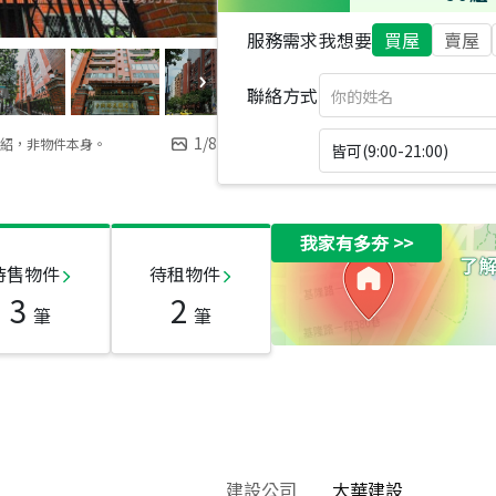
服務需求
我想要
買屋
賣屋
聯絡方式
1
/
8
紹，非物件本身。
皆可(9:00-21:00)
我家有多夯
>>
待售物件
待租物件
3
2
筆
筆
建設公司
大華建設