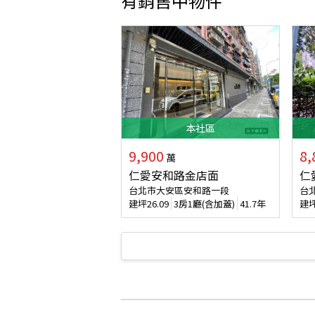
有銷售中物件
本
社區
9,900
8,
萬
仁愛安和路金店面
仁
台北市大安區安和路一段
台
建坪
26.09
3房1廳(含加蓋)
41.7年
建