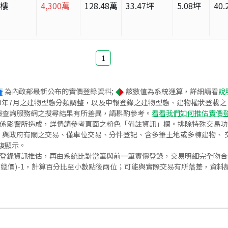
大樓
4,300
萬
128.48
萬
33.47
坪
5.08
坪
40.
1
為內政部最新公布的實價登錄資料;
該數值為系統運算，詳細請看
說
020年7月之建物型態分類調整，以及申報登錄之建物型態、建物權狀登載
價查詢服務網之搜尋結果有所差異，請斟酌參考。
看看我們如何推估實價
關係影響所造成，詳情請參考頁面之粉色「備註資訊」欄。排除特殊交易
與政府有關之交易、僅車位交易、分件登記、含多筆土地或多棟建物、 交
復顯示。
價登錄資訊推估，再由系統比對當筆與前一筆實價登錄，交易明細完全吻
交總價)-1，計算百分比至小數點後兩位；可能與實際交易有所落差，資料