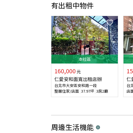
有出租中物件
本
社區
160,000
15
元
仁愛安和面寬出租店辦
仁
台北市大安區安和路一段
台
整層住家/店面
37.97
坪
3房2廳
店
周邊生活機能