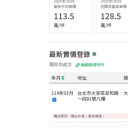
2025年/03月
2025年/02月
最新平均單價
近兩年最高單價
113.5
128.5
萬/坪
萬/坪
最新實價登錄
兩年內成交
編輯篩選條件
年月
地址
類
114
年
03
月
台北市大安區安和路
一段83號九樓
備註資訊：
陽台外推；其他增建；