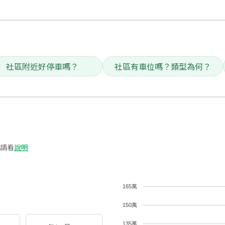
社區附近好停車嗎？
社區有車位嗎？類型為何？
請看
說明
165萬
150萬
135萬