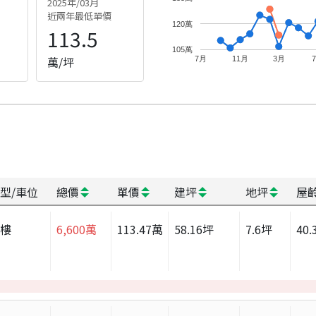
2025年/03月
近兩年最低單價
120萬
113.5
105萬
萬/坪
7月
11月
3月
型/車位
總價
單價
建坪
地坪
屋
大樓
6,600
萬
113.47
萬
58.16
坪
7.6
坪
40.