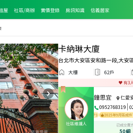
租屋
社區/商辦
實價登錄
房訊知識
信義居家
廈
卡納琳大廈
台北市大安區安和路一段,大安
大樓
62戶
♥️ 有
3
鐘思宜
仁愛
0952768319
0
2026年4月區成件TOP3
2025年12月區成件TOP3
2025年9月區成件TOP2
社區維護人
已成交賣
50組