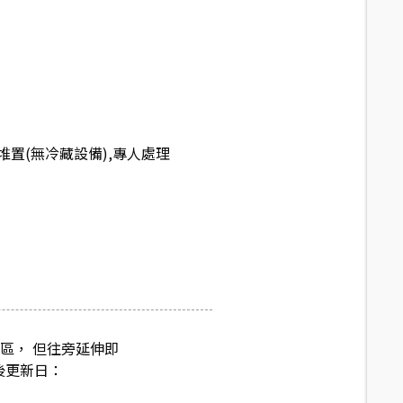
置(無冷藏設備),專人處理
區， 但往旁延伸即
後更新日：