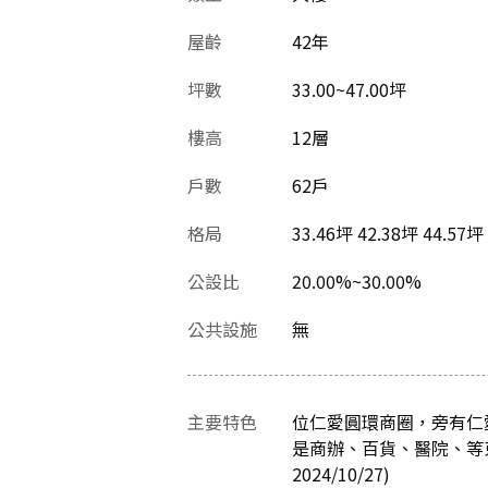
屋齡
42
年
坪數
33.00~47.00坪
樓高
12層
戶數
62戶
格局
33.46坪 42.38坪 44.57坪
公設比
20.00%~30.00%
公共設施
無
主要特色
位仁愛圓環商圈，旁有仁
是商辦、百貨、醫院、等
2024/10/27)