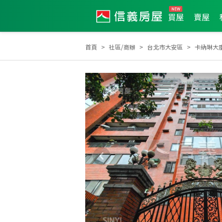
買屋
賣屋
首頁
社區/商辦
台北市大安區
卡納琳大
全公司2018年1月業績TOP1
2025年9月區業績TOP3