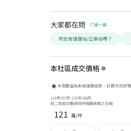
大家都在問
換一換
附近有捷運站/公車站嗎？
本社區
成交價格
本表數值為系統運算結果，計算方式詳情
113年/07月~115年/06月
近二年成交價(排除特殊關係間之交易)
121
萬/坪