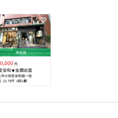
本
社區
0,000
元
愛安和★金鑽店面
北市大安區安和路一段
面
22.79
坪
0房1廳