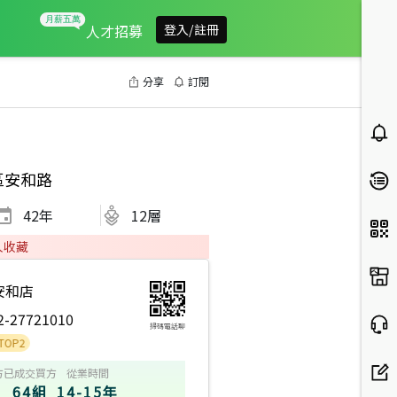
人才招募
登入/註冊
分享
訂閱
區安和路
42
年
12層
人收藏
安和店
2-27721010
掃碼電話聊
方
已成交買方
從業時間
64組
14-15年