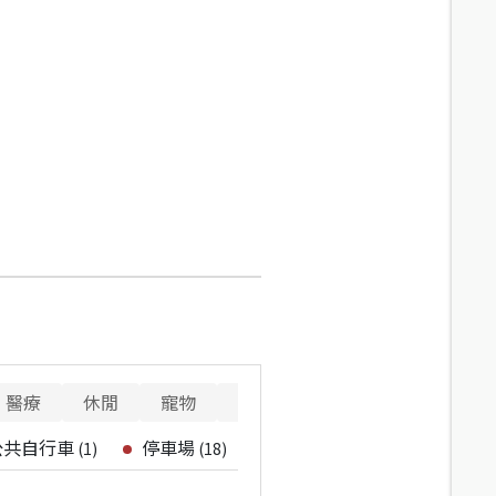
醫療
休閒
寵物
警消
重要設施
公共自行車
停車場
(
1
)
(
18
)