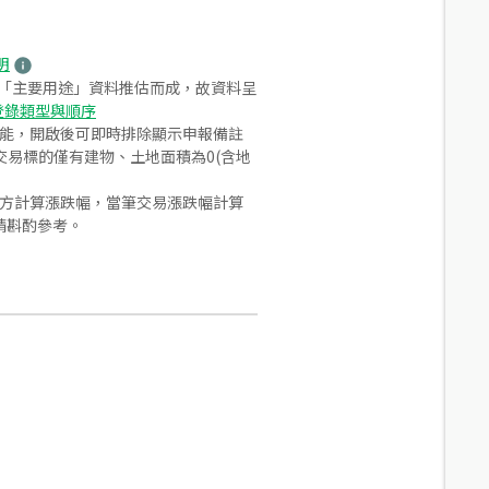
明
之「主要用途」資料推估而成，故資料呈
登錄類型與順序
功能，開啟後可即時排除顯示申報備註
易標的僅有建物、土地面積為0(含地
合方計算漲跌幅，當筆交易漲跌幅計算
請斟酌參考。