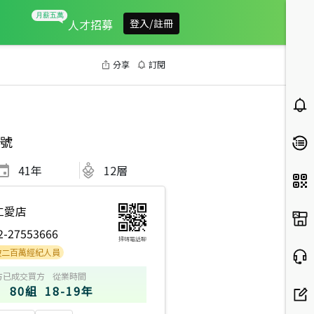
人才招募
登入/註冊
分享
訂閱
號
41
年
12層
仁愛店
2-27553666
掃碼電話聊
萬經紀人員
方
已成交買方
從業時間
80組
18-19年