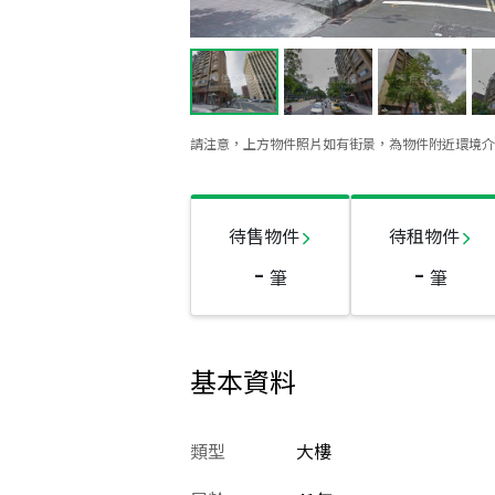
請注意，上方物件照片如有街景，為物件附近環境介
待售物件
待租物件
-
-
筆
筆
基本資料
類型
大樓