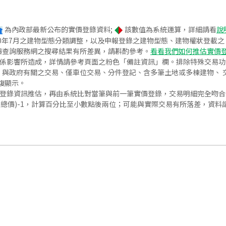
為內政部最新公布的實價登錄資料;
該數值為系統運算，詳細請看
說
020年7月之建物型態分類調整，以及申報登錄之建物型態、建物權狀登載
價查詢服務網之搜尋結果有所差異，請斟酌參考。
看看我們如何推估實價
關係影響所造成，詳情請參考頁面之粉色「備註資訊」欄。排除特殊交易
與政府有關之交易、僅車位交易、分件登記、含多筆土地或多棟建物、 交
復顯示。
價登錄資訊推估，再由系統比對當筆與前一筆實價登錄，交易明細完全吻
交總價)-1，計算百分比至小數點後兩位；可能與實際交易有所落差，資料