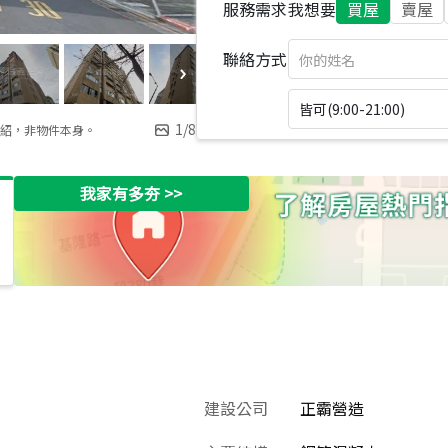
服務需求
我想要
買屋
賣屋
聯絡方式
皆可(9:00-21:00)
1
/
8
紹，非物件本身。
我家有多夯
>>
建設公司
正霸營造