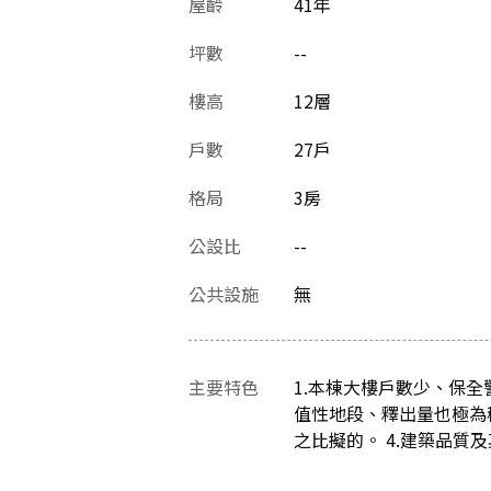
屋齡
41
年
坪數
--
樓高
12層
戶數
27戶
格局
3房
公設比
--
公共設施
無
主要特色
1.本棟大樓戶數少、保
值性地段、釋出量也極為
之比擬的。 4.建築品質及