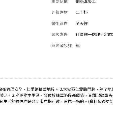
主要結構
鋼筋混凝土
外牆建材
二丁掛
警衛管理
全天候
垃圾處理
社區統一處理，定時
無障礙設施
無
全警衛管理安全、仁愛路精華地段。 2.大安區仁愛路門牌、除了
稀少。 3.座落附中學區，又位於精華路段高價值、其釋出數量
其生活舒適性均是台北市屈指可數，首屈一指的。(資料最後更新日：2