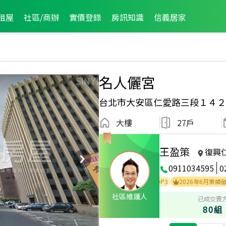
租屋
社區/商辦
實價登錄
房訊知識
信義居家
名人儷宮
台北市大安區仁愛路三段１４２
大樓
27戶
王盈策
復興
0911034595
0
2025年9月區成件TOP1
2024年2月區成件TOP3
2026年6月業績破二百
社區維護人
已成交賣
80組