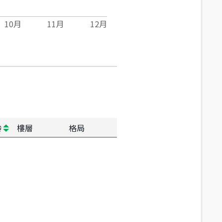
10
月
11
月
12
月
齡
樓層
格局