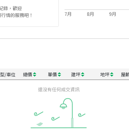
紀錄，歡迎
7
月
8
月
9
月
場行情的服務吧！
型/車位
總價
單價
建坪
地坪
屋
還沒有任何成交資訊