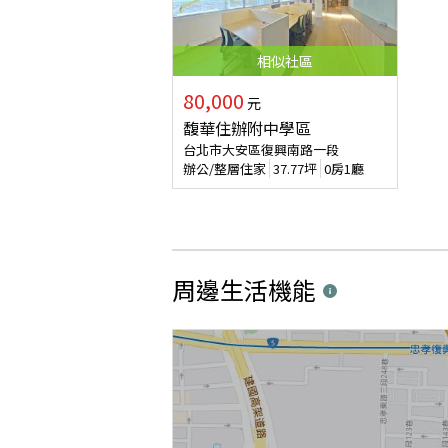
相似
社區
80,000
元
馥華住辦附中學區
台北市大安區復興南路一段
辦公/整層住家
37.77
坪
0房1廳
周邊生活機能