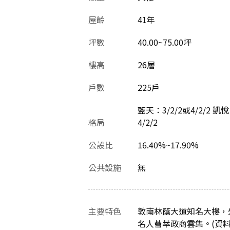
屋齡
41
年
坪數
40.00~75.00坪
樓高
26層
戶數
225戶
藍天：3/2/2或4/2/2 凱悅：
格局
4/2/2
公設比
16.40%~17.90%
公共設施
無
主要特色
敦南林蔭大道知名大樓，
名人薈萃政商雲集。(資料最後