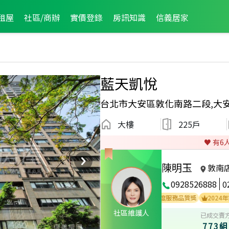
租屋
社區/商辦
實價登錄
房訊知識
信義居家
藍天凱悅
台北市大安區敦化南路二段,大
大樓
225戶
♥️ 有
6
陳明玉
敦南
0928526888
0
菁英會
2007年度服務品質獎
2024年第3
社區維護人
已成交賣
773組