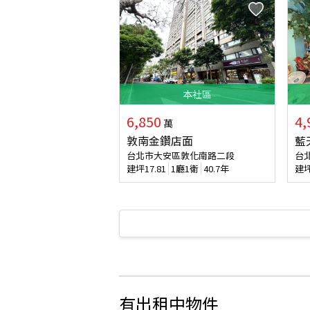
本
社區
6,850
4,
萬
敦南金鑽店面
藍
台北市大安區敦化南路二段
台
建坪
17.81
1廳1衛
40.7年
建
有出租中物件