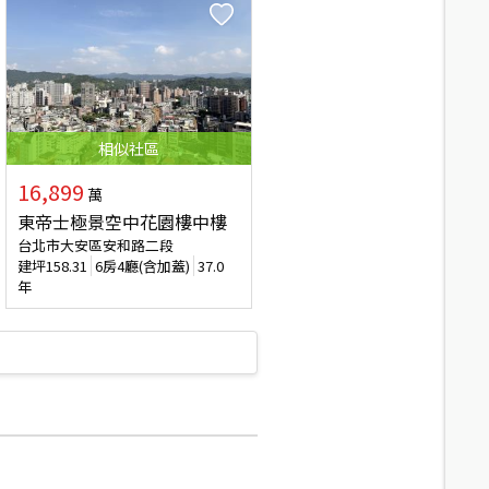
相似
社區
16,899
萬
東帝士極景空中花園樓中樓
台北市大安區安和路二段
建坪
158.31
6房4廳(含加蓋)
37.0
年