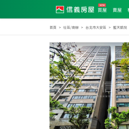
買屋
賣屋
首頁
社區/商辦
台北市大安區
藍天凱悅