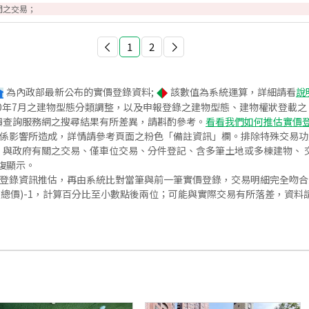
間之交易；
1
2
為內政部最新公布的實價登錄資料;
該數值為系統運算，詳細請看
說
020年7月之建物型態分類調整，以及申報登錄之建物型態、建物權狀登載
價查詢服務網之搜尋結果有所差異，請斟酌參考。
看看我們如何推估實價
關係影響所造成，詳情請參考頁面之粉色「備註資訊」欄。排除特殊交易
與政府有關之交易、僅車位交易、分件登記、含多筆土地或多棟建物、 交
復顯示。
價登錄資訊推估，再由系統比對當筆與前一筆實價登錄，交易明細完全吻
交總價)-1，計算百分比至小數點後兩位；可能與實際交易有所落差，資料