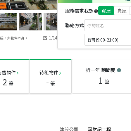
服務需求
我想要
買屋
賣屋
聯絡方式
1
/
14
紹，非物件本身。
皆可(9:00-21:00)
近一年
詢問度
待售物件
待租物件
1
2
-
筆
筆
筆
建設公司
葉財記工程