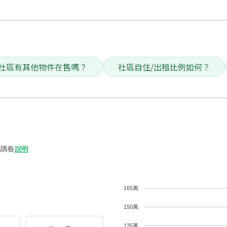
社區有其他物件在售嗎？
社區自住/出租比例如何？
請看
說明
165萬
150萬
135萬