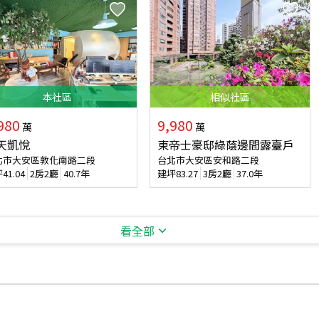
本
社區
相似
社區
980
9,980
萬
萬
天凱悅
東帝士豪邸綠蔭邊間露臺戶
北市大安區敦化南路二段
台北市大安區安和路二段
坪
41.04
2房2廳
40.7年
建坪
83.27
3房2廳
37.0年
看全部