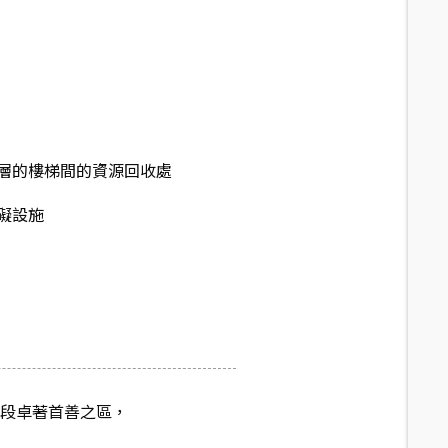
層的樓梯間的資源回收處
礙設施
地段卓著首善之區，