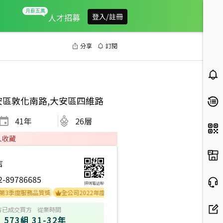
人才招募
登入/註冊
分享
訂閱
安區敦化南路,大安區四維路
41
年
26層
人收藏
店
2-89786685
掃碼電話聊
季度服務品質獎
全公司2022年度業績TOP15
全公司2021年度業績TOP5
方
已成交買方
從業時間
573組
31-32年