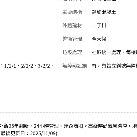
主要結構
鋼筋混凝土
外牆建材
二丁掛
警衛管理
全天候
垃圾處理
社區統一處理，每樓
1/1/1、2/2/2、3/2/2、
無障礙設施
有，有設立斜坡無障
外觀95年翻新，24小時管理，遠企商圈。高級時尚氣息濃厚，
更新日：2025/11/09)