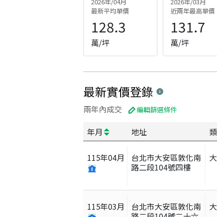
2026年/04月
2026年/03月
最新平均單價
近兩年最高單價
128.3
131.7
萬/坪
萬/坪
最新實價登錄
兩年內成交
編輯篩選條件
年月
地址
類
115
年
04
月
台北市大安區敦化南
路二段104號四樓
115
年
03
月
台北市大安區敦化南
路二段104號二十六