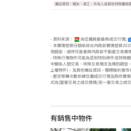
備註資訊：
親友、員工、共有人或其他特殊關係
- 資料來源：
為信義房屋最新成交行情;
- 本實價登錄分類係綜合內政部實價登錄2
現類型、順序可能會與內政部不動產交易實
- 特殊行情物件可能為受到特別條件或特殊
中關係人間交易、特殊交易情況及標的類型、
上權物件)，及其他備註資訊，關閉後則會恢
- 歷史移轉次數依據信義成交行情及政府實
式為(當筆交易之成交總價/前一筆交易之成
有銷售中物件