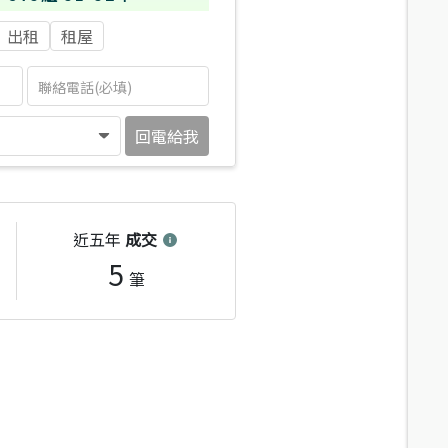
出租
租屋
回電給我
近五年
成交
5
筆