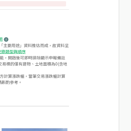
明
之「主要用途」資料推估而成，故資料呈
登錄類型與順序
功能，開啟後可即時排除顯示申報備註
易標的僅有建物、土地面積為0(含地
合方計算漲跌幅，當筆交易漲跌幅計算
請斟酌參考。