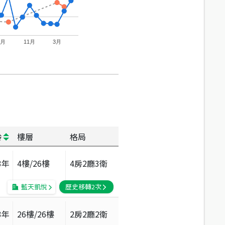
7月
11月
3月
齡
樓層
格局
3
年
4
樓/
26
樓
4房2廳3衛
藍天凱悅
歷史移轉
2
次
3
年
26
樓/
26
樓
2房2廳2衛