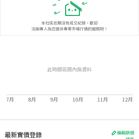
本社區
近期沒有成交紀錄，歡迎
洽詢專人為您提供專業市場行情的服務吧！
此時間區間內無資料
7
月
8
月
9
月
10
月
11
月
12
月
編輯篩選
最新實價登錄
條件