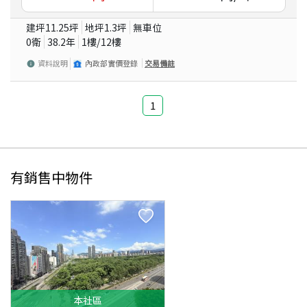
建坪
11.25
坪
地坪
1.3
坪
無車位
0衛
38.2
年
1
樓/
12
樓
資料說明
內政部實價登錄
交易備註
1
有銷售中物件
本
社區