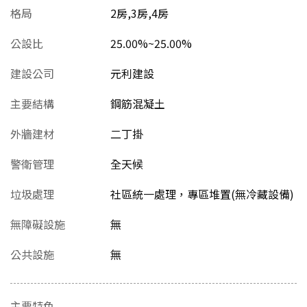
格局
2房,3房,4房
公設比
25.00%~25.00%
建設公司
元利建設
主要結構
鋼筋混凝土
外牆建材
二丁掛
警衛管理
全天候
垃圾處理
社區統一處理，專區堆置(無冷藏設備)
無障礙設施
無
公共設施
無
主要特色