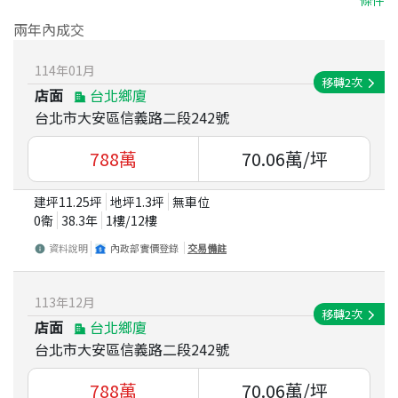
兩年內成交
114
年
01
月
移轉
2
次
店面
台北鄉廈
台北市大安區信義路二段242號
788
萬
70.06
萬/坪
建坪
11.25
坪
地坪
1.3
坪
無車位
0衛
38.3
年
1
樓/
12
樓
資料說明
內政部實價登錄
交易備註
113
年
12
月
移轉
2
次
店面
台北鄉廈
台北市大安區信義路二段242號
788
萬
70.06
萬/坪