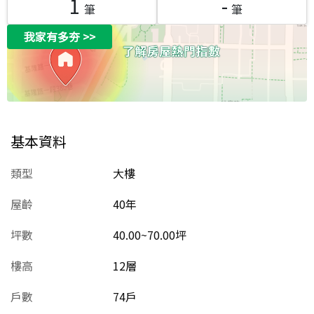
1
-
筆
筆
我家有多夯
>>
基本資料
類型
大樓
屋齡
40
年
坪數
40.00~70.00坪
樓高
12層
戶數
74戶