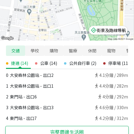
街景及路線導航
交通
學校
購物
醫療
休閒
寵物
警
捷運
(
14
)
公車
(
14
)
公共自行車
(
2
)
停車場
(
11
)
0
大安森林公園站 - 出口2
4.1
分鐘 /
289m
1
大安森林公園站 - 出口1
4.4
分鐘 /
282m
2
東門站 - 出口6
4
分鐘 /
292m
3
大安森林公園站 - 出口3
4.6
分鐘 /
330m
4
東門站 - 出口7
4.2
分鐘 /
312m
完整周邊生活圈