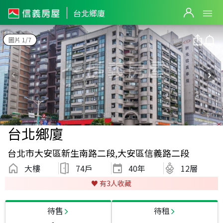
台北鄉廈
圖片 1/7
台北鄉廈
台北市大安區新生南路二段,大安區信義路二段
大樓
74戶
40
年
12層
♥️ 有
3
人收藏
待售
待租