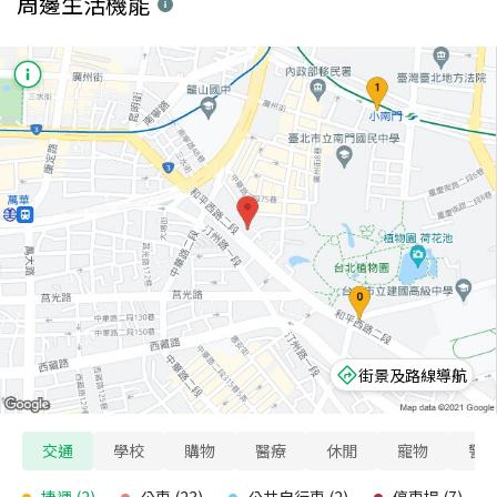
周邊生活機能
街景及路線導航
交通
學校
購物
醫療
休閒
寵物
警