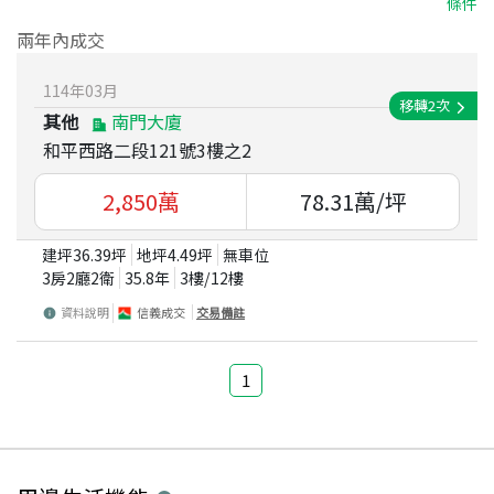
條件
兩年內成交
114
年
03
月
移轉
2
次
其他
南門大廈
和平西路二段121號3樓之2
2,850
萬
78.31
萬/坪
建坪
36.39
坪
地坪
4.49
坪
無車位
3房2廳2衛
35.8
年
3
樓/
12
樓
資料說明
信義成交
交易備註
1