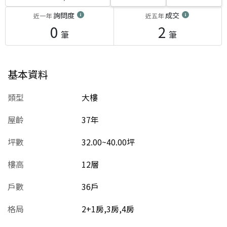
詢問度
成交
近一年
近五年
0
2
筆
筆
基本資料
類型
大樓
屋齡
37
年
坪數
32.00~40.00坪
樓高
12層
戶數
36戶
格局
2+1房,3房,4房