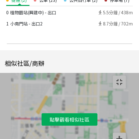
捷運
(
2
)
公車
(
23
)
公共自行車
(
2
)
停車場
(
7
)
0
植物園站(興建中) - 出口
5.5
分鐘 /
438m
1
小南門站 - 出口2
8.7
分鐘 /
702m
相似社區/商辦
點擊觀看相似社區