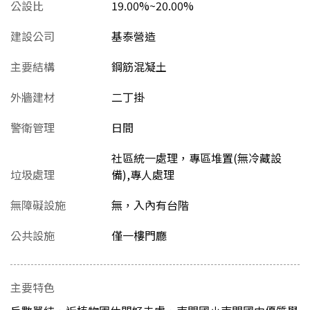
公設比
19.00%~20.00%
建設公司
基泰營造
主要結構
鋼筋混凝土
外牆建材
二丁掛
警衛管理
日間
社區統一處理，專區堆置(無冷藏設
垃圾處理
備),專人處理
無障礙設施
無，入內有台階
公共設施
僅一樓門廳
主要特色