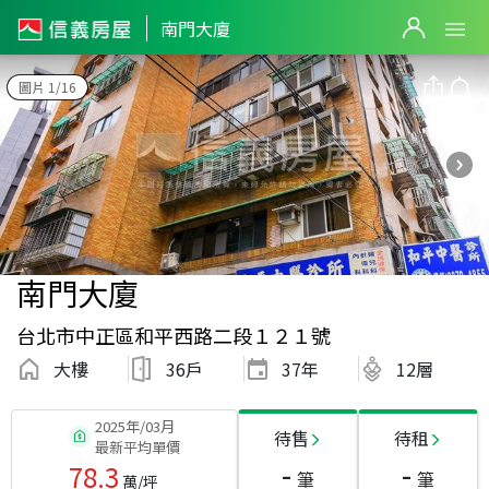
南門大廈
圖片 1/16
南門大廈
台北市中正區和平西路二段１２１號
大樓
36戶
37
年
12層
2025年/03月
待售
待租
最新平均單價
-
-
78.3
筆
筆
萬/坪