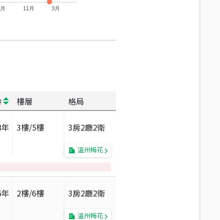
7月
11月
3月
齡
樓層
格局
8
年
3
樓/
5
樓
3房2廳2衛
溫州梅花
6
年
2
樓/
6
樓
3房2廳2衛
溫州梅花