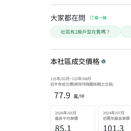
大家都在問
換一換
社區有2房戶型在售嗎？
本社區
成交價格
115年/01月~115年/06月
近半年成交價(排除特殊關係間之交易)
77.9
萬/坪
2026年/03月
2024年/07月
最新平均單價
近兩年最高單價
85.1
101.3