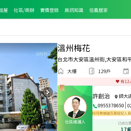
租屋
社區/商辦
實價登錄
房訊知識
信義居家
溫州梅花
台北市大安區溫州街,大安區和
大樓
129戶
♥️ 有
12
許創治
師大
0955378650
0
紀人員
2024年9月業績破百萬經紀人員
2021年6月業績破百萬經紀人員
2
社區維護人
已成交
17