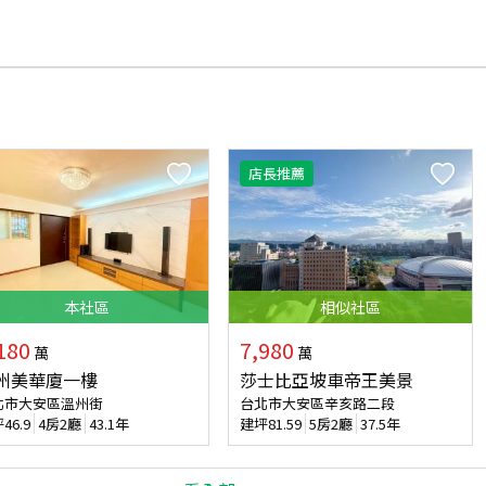
店長推薦
本
社區
相似
社區
180
7,980
萬
萬
州美華廈一樓
莎士比亞坡車帝王美景
北市大安區溫州街
台北市大安區辛亥路二段
坪
46.9
4房2廳
43.1年
建坪
81.59
5房2廳
37.5年