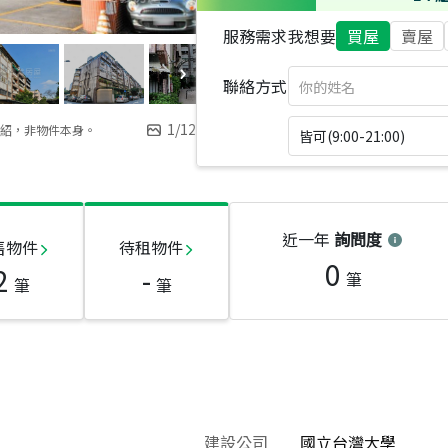
服務需求
我想要
買屋
賣屋
聯絡方式
1
/
12
紹，非物件本身。
皆可(9:00-21:00)
近一年
詢問度
售物件
待租物件
0
2
-
筆
筆
筆
建設公司
國立台灣大學