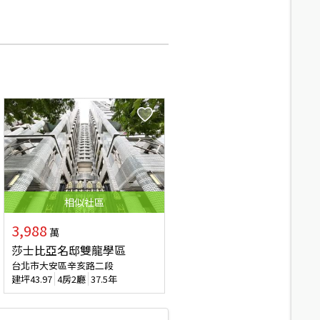
相似
社區
3,988
萬
莎士比亞名邸雙龍學區
台北市大安區辛亥路二段
建坪
43.97
4房2廳
37.5年