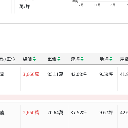
70萬
萬/坪
7月
11月
3月
型/車位
總價
單價
建坪
地坪
屋
公寓
3,666
萬
85.11
萬
43.08
坪
9.59
坪
41.
華廈
2,650
萬
70.64
萬
37.52
坪
9.67
坪
42.