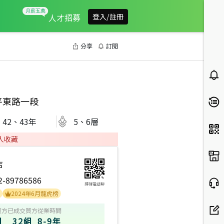
人才招募
登入/註冊
分享
訂閱
平東路一段
42、43
年
5、6層
人收藏
店
2-89786586
掃碼電話聊
024年6月龍虎榜
賣方
已成交買方
從業時間
組
32組
8-9年