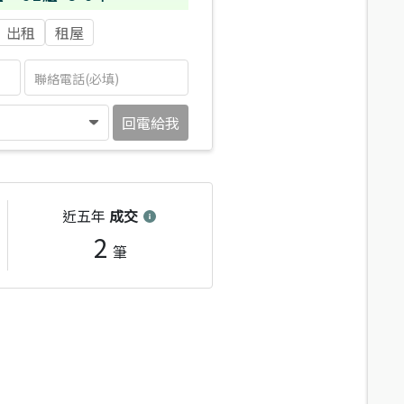
出租
租屋
回電給我
近五年
成交
2
筆