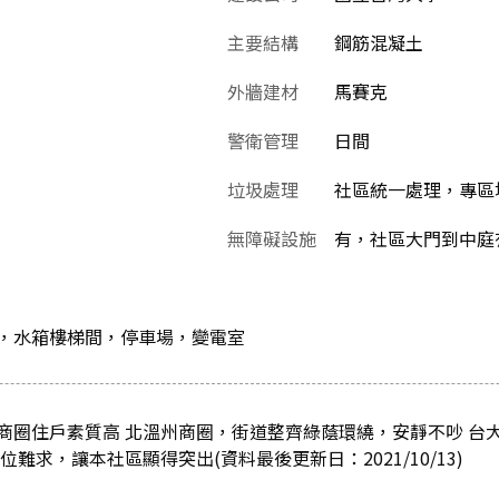
主要結構
鋼筋混凝土
外牆建材
馬賽克
警衛管理
日間
垃圾處理
社區統一處理，專區堆
無障礙設施
有，社區大門到中庭
，水箱樓梯間，停車場，變電室
商圈住戶素質高 北溫州商圈，街道整齊綠蔭環繞，安靜不吵 台
難求，讓本社區顯得突出(資料最後更新日：2021/10/13)