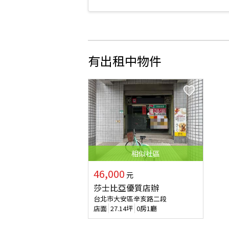
有出租中物件
相似
社區
46,000
元
莎士比亞優質店辦
台北市大安區辛亥路二段
店面
27.14
坪
0房1廳