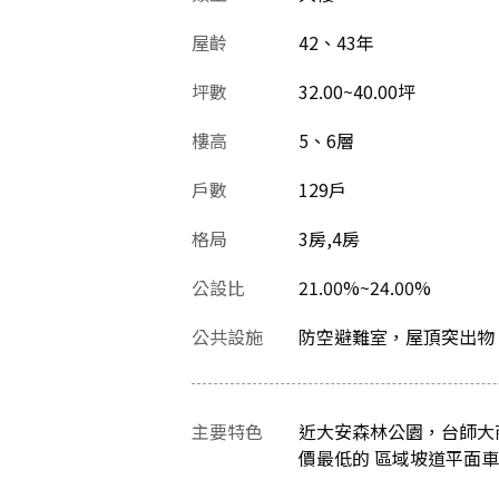
屋齡
42、43
年
坪數
32.00~40.00坪
樓高
5、6層
戶數
129戶
格局
3房,4房
公設比
21.00%~24.00%
公共設施
防空避難室，屋頂突出物
主要特色
近大安森林公園，台師大
價最低的 區域坡道平面車位