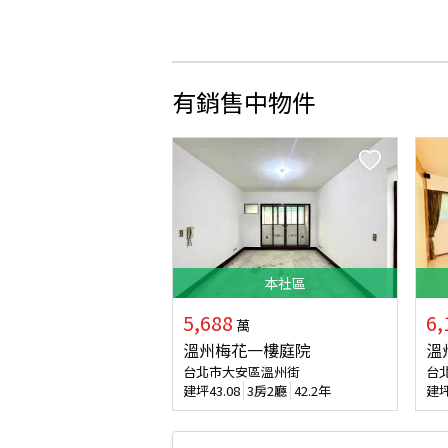
有銷售中物件
本
社區
5,688
6,
萬
溫州梅花一樓庭院
溫
台北市大安區溫州街
台
建坪
43.08
3房2廳
42.2年
建