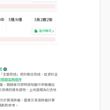
0
年
5
樓/
6
樓
3房2廳2衛
溫州梅花
明
之「主要用途」資料推估而成，故資料呈
登錄類型與順序
功能，開啟後可即時排除顯示申報備註
易標的僅有建物、土地面積為0(含地
合方計算漲跌幅，當筆交易漲跌幅計算
請斟酌參考。