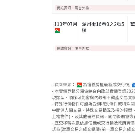
備註資訊：
陽台外推；
113
年
07
月
溫州街16巷8之2號5
樓
備註資訊：
陽台外推；
- 資料來源：
為信義房屋最新成交行情;
- 本實價登錄分類係綜合內政部實價登錄2
現類型、順序可能會與內政部不動產交易實
- 特殊行情物件可能為受到特別條件或特殊
中關係人間交易、特殊交易情況及標的類型、
上權物件)，及其他備註資訊，關閉後則會恢
- 歷史移轉次數依據信義成交行情及政府實
式為(當筆交易之成交總價/前一筆交易之成