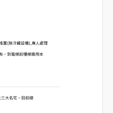
置(無冷藏設備),專人處理
有，到電梯前樓梯需用本
大三大名宅，目前總