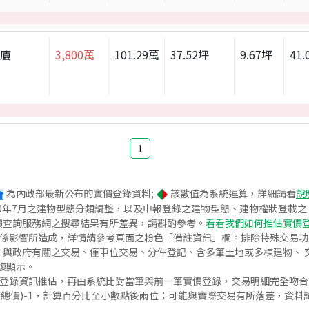
華廈
3,800
萬
101.29
萬
37.52
坪
9.67
坪
41.
1
為內政部最新公布的實價登錄資料;
該數值為系統運算，詳細請看
說
020年7月之建物型態分類調整，以及申報登錄之建物型態、建物權狀登載
價查詢服務網之搜尋結果有所差異，請斟酌參考。
看看我們如何推估實價
關係影響所造成，詳情請參考頁面之粉色「備註資訊」欄。排除特殊交易
與政府有關之交易、僅車位交易、分件登記、含多筆土地或多棟建物、 交
復顯示。
價登錄資訊推估，再由系統比對當筆與前一筆實價登錄，交易明細完全吻
交總價)-1，計算百分比至小數點後兩位；可能與實際交易有所落差，資料