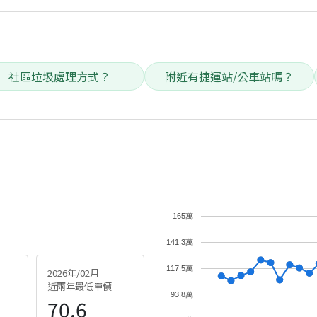
社區垃圾處理方式？
附近有捷運站/公車站嗎？
165萬
141.3萬
117.5萬
2026年/02月
近兩年最低單價
93.8萬
70.6