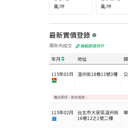
萬/坪
萬/坪
最新實價登錄
兩年內成交
編輯篩選條件
年月
地址
類
115
年
03
月
溫州街18巷13號3樓
備註資訊：
其他增建；
115
年
02
月
台北市大安區溫州街
16巷12之1號二樓