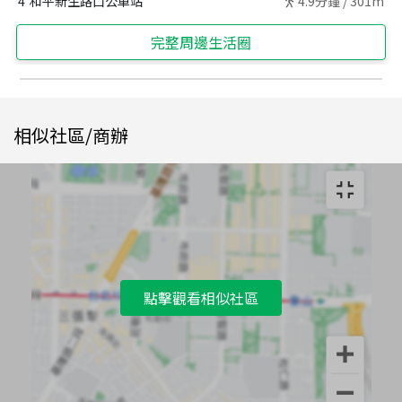
4
和平新生路口公車站
4.9
分鐘 /
301m
完整周邊生活圈
相似社區/商辦
點擊觀看相似社區