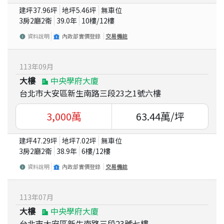
建坪
37.96
坪
地坪
5.46
坪
無車位
3房2廳2衛
39.0
年
10
樓/
12
樓
資料說明
內政部實價登錄
交易備註
113
年
09
月
大樓
中央學府大廈
台北市大安區新生南路三段23之1號六樓
3,000
萬
63.44
萬/坪
建坪
47.29
坪
地坪
7.02
坪
無車位
3房2廳2衛
38.9
年
6
樓/
12
樓
資料說明
內政部實價登錄
交易備註
113
年
07
月
大樓
中央學府大廈
台北市大安區新生南路三段23號七樓