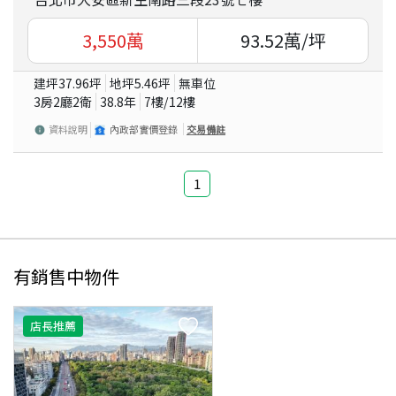
3,550
萬
93.52
萬/坪
建坪
37.96
坪
地坪
5.46
坪
無車位
3房2廳2衛
38.8
年
7
樓/
12
樓
資料說明
內政部實價登錄
交易備註
1
有銷售中物件
店長推薦