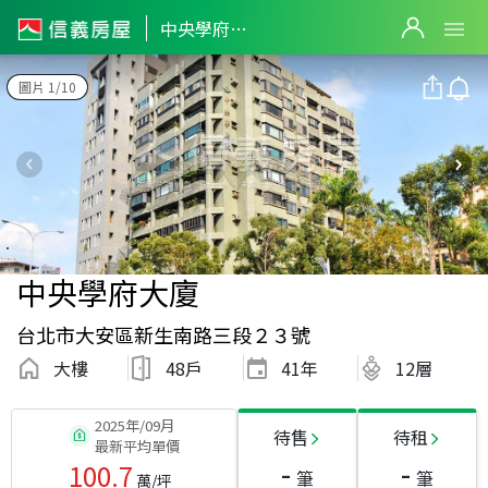
中央學府大廈
圖片 1/10
中央學府大廈
台北市大安區新生南路三段２３號
大樓
48戶
41
年
12層
2025年/09月
待售
待租
最新平均單價
-
-
100.7
筆
筆
萬/坪