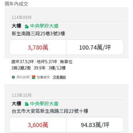
兩年內成交
114
年
09
月
大樓
中央學府大廈
新生南路三段25巷3號3樓
3,780
萬
100.74
萬/坪
建坪
37.52
坪
地坪
5.37
坪
無車位
3房2廳2衛
39.9
年
3
樓/
12
樓
資料說明
信義成交
交易備註
113
年
10
月
大樓
中央學府大廈
台北市大安區新生南路三段23號十樓
3,600
萬
94.83
萬/坪