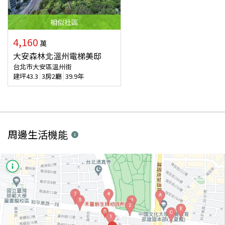
相似
社區
4,160
萬
大安森林北溫州電梯美邸
台北市大安區溫州街
建坪
43.3
3房2廳
39.9年
周邊生活機能