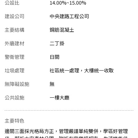
公設比
14.00%~15.00%
建設公司
中央建路工程公司
主要結構
鋼筋混凝土
外牆建材
二丁掛
警衛管理
日間
垃圾處理
社區統一處理，大樓統一收取
無障礙設施
無
公共設施
一樓大廳
主要特色
邊間三面採光格局方正，管理嚴謹單純雙併，學區好管理