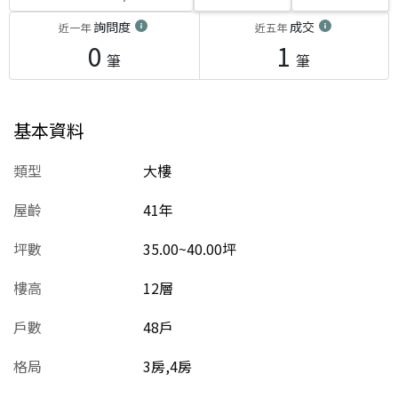
詢問度
成交
近一年
近五年
0
1
筆
筆
基本資料
類型
大樓
屋齡
41
年
坪數
35.00~40.00坪
樓高
12層
戶數
48戶
格局
3房,4房