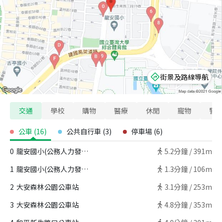
街景及路線導航
交通
學校
購物
醫療
休閒
寵物
警
公車
(
16
)
公共自行車
(
3
)
停車場
(
6
)
0
龍安國小(公務人力發展中心)公車站
5.2
分鐘 /
391m
1
龍安國小(公務人力發展中心)公車站
1.3
分鐘 /
106m
2
大安森林公園公車站
3.1
分鐘 /
253m
3
大安森林公園公車站
4.8
分鐘 /
353m