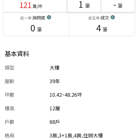
1
-
121
筆
筆
萬/坪
詢問度
成交
近一年
近五年
0
4
筆
筆
基本資料
類型
大樓
屋齡
39
年
坪數
10.42~48.26坪
樓高
12層
戶數
68戶
格局
3房,3+1房,4房,住辦大樓