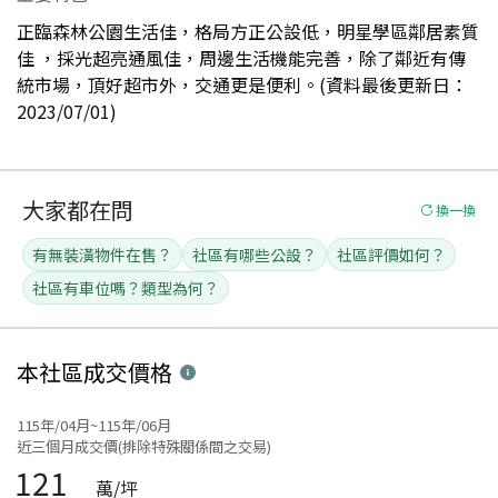
正臨森林公園生活佳，格局方正公設低，明星學區鄰居素質
佳 ，採光超亮通風佳，周邊生活機能完善，除了鄰近有傳
統市場，頂好超市外，交通更是便利。(資料最後更新日：
2023/07/01)
大家都在問
換一換
有無裝潢物件在售？
社區有哪些公設？
社區評價如何？
社區有車位嗎？類型為何？
本社區
成交價格
115年/04月~115年/06月
近三個月成交價(排除特殊關係間之交易)
121
萬/坪