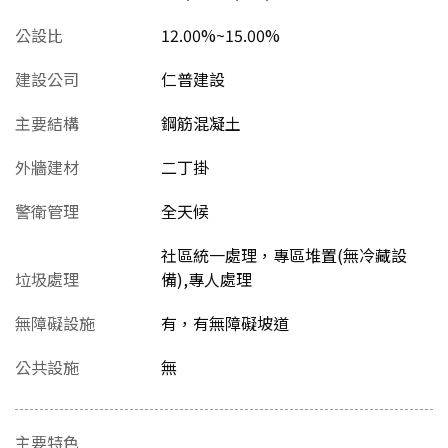
公設比
12.00%~15.00%
建設公司
仁普建設
主要結構
鋼筋混凝土
外牆建材
二丁掛
警衛管理
全天候
社區統一處理，專區堆置(無冷藏設
垃圾處理
備),專人處理
無障礙設施
有，有無障礙坡道
公共設施
無
主要特色