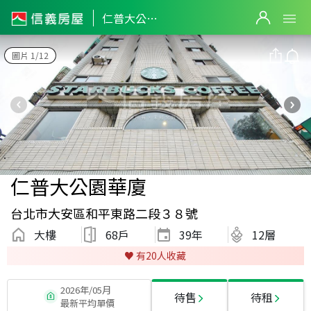
仁普大公園華廈
圖片 1/12
仁普大公園華廈
台北市大安區和平東路二段３８號
大樓
68戶
39
年
12層
♥️ 有
20
人收藏
2026年/05月
待售
待租
最新平均單價