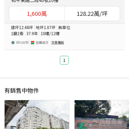
1,600
萬
128.22
萬/坪
建坪
12.48
坪
地坪
1.07
坪
無車位
1廳1衛
37.9
年
10
樓/
12
樓
資料說明
信義成交
交易備註
1
有銷售中物件