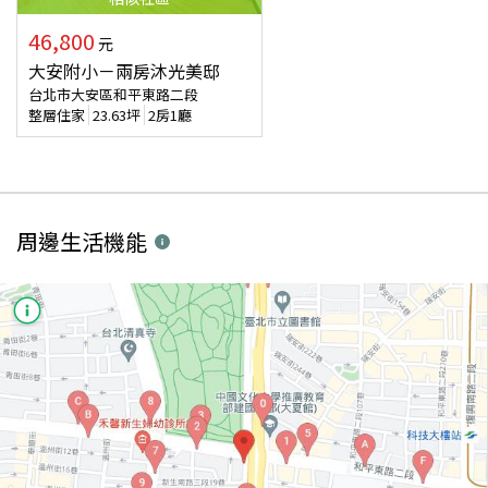
46,800
元
大安附小－兩房沐光美邸
台北市大安區和平東路二段
整層住家
23.63
坪
2房1廳
周邊生活機能