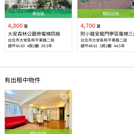
本
社區
相似
社區
4,800
4,700
萬
萬
大安森林公園旁電梯四房
附小龍安龍門學區電梯三
台北市大安區和平東路二段
台北市大安區和平東路二段
建坪
43.63
4房2廳
39.3年
建坪
48.61
3房2廳
44.5年
有出租中物件
相似
社區