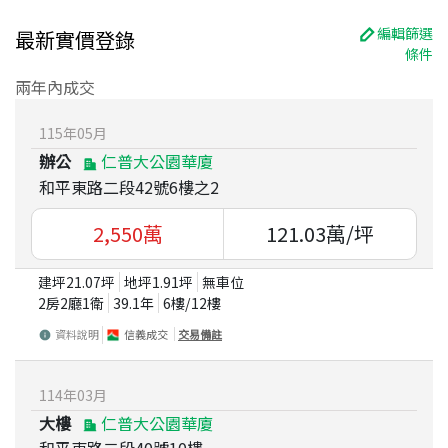
編輯篩選
最新實價登錄
條件
兩年內成交
115
年
05
月
辦公
仁普大公園華廈
和平東路二段42號6樓之2
2,550
萬
121.03
萬/坪
建坪
21.07
坪
地坪
1.91
坪
無車位
2房2廳1衛
39.1
年
6
樓/
12
樓
資料說明
信義成交
交易備註
114
年
03
月
大樓
仁普大公園華廈
和平東路二段40號10樓