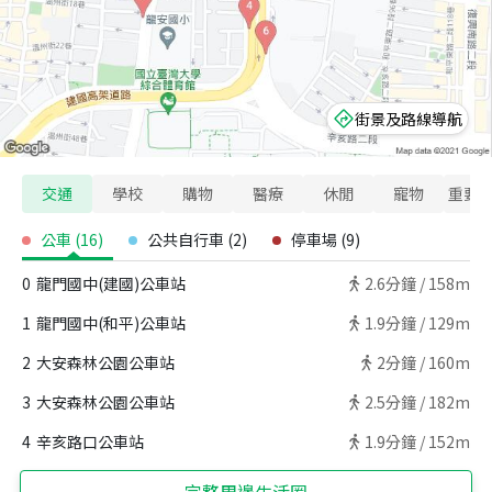
街景及路線導航
交通
學校
購物
醫療
休閒
寵物
重要
公車
(
16
)
公共自行車
(
2
)
停車場
(
9
)
0
龍門國中(建國)公車站
2.6
分鐘 /
158m
1
龍門國中(和平)公車站
1.9
分鐘 /
129m
2
大安森林公園公車站
2
分鐘 /
160m
3
大安森林公園公車站
2.5
分鐘 /
182m
4
辛亥路口公車站
1.9
分鐘 /
152m