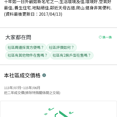
十年如一日外觀如新名宅之一.生活環境及佳.環境好.空氣好
最佳..養生住宅.地點絕佳.鄰近天母古道.爬山.健身非常便利.
(資料最後更新日：2017/04/13)
大家都在問
換一換
社區周邊採買方便嗎？
社區評價如何？
社區有其他物件在售嗎？
社區有2房戶型在售嗎？
本社區
成交價格
113年/07月~115年/06月
近二年成交價(排除特殊關係間之交易)