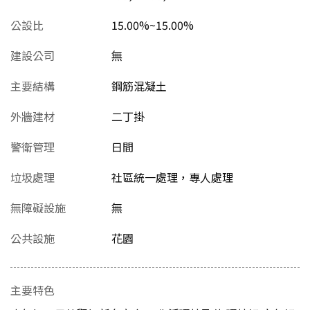
公設比
15.00%~15.00%
建設公司
無
主要結構
鋼筋混凝土
外牆建材
二丁掛
警衛管理
日間
垃圾處理
社區統一處理，專人處理
無障礙設施
無
公共設施
花園
主要特色