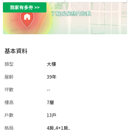
我家有多夯
>>
基本資料
類型
大樓
屋齡
39
年
坪數
--
樓高
7層
戶數
13戶
格局
4房,4+1房,