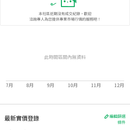
本社區
近期沒有成交紀錄，歡迎
洽詢專人為您提供專業市場行情的服務吧！
此時間區間內無資料
7
月
8
月
9
月
10
月
11
月
12
月
編輯篩選
最新實價登錄
條件