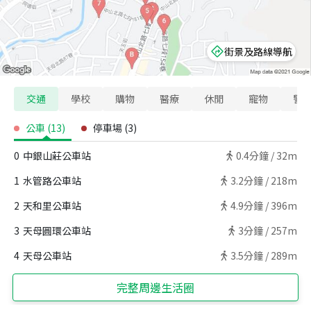
街景及路線導航
交通
學校
購物
醫療
休閒
寵物
警
公車
(
13
)
停車場
(
3
)
0
中銀山莊公車站
0.4
分鐘 /
32m
1
水管路公車站
3.2
分鐘 /
218m
2
天和里公車站
4.9
分鐘 /
396m
3
天母圓環公車站
3
分鐘 /
257m
4
天母公車站
3.5
分鐘 /
289m
完整周邊生活圈