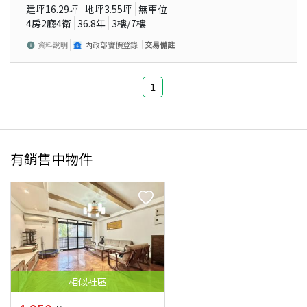
建坪
16.29
坪
地坪
3.55
坪
無車位
4房2廳4衛
36.8
年
3
樓/
7
樓
資料說明
內政部實價登錄
交易備註
1
有銷售中物件
相似
社區