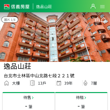
逸品山莊
圖片 1/8
逸品山莊
台北市士林區中山北路七段２２１號
大樓
13戶
39
年
7層
待售
待租
-
-
筆
筆