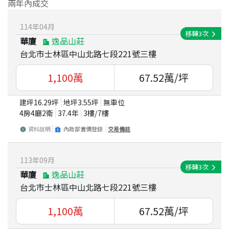
兩年內成交
114
年
04
月
移轉
3
次
華廈
逸品山莊
台北市士林區中山北路七段221號三樓
1,100
萬
67.52
萬/坪
建坪
16.29
坪
地坪
3.55
坪
無車位
4房4廳2衛
37.4
年
3
樓/
7
樓
資料說明
內政部實價登錄
交易備註
113
年
09
月
移轉
3
次
華廈
逸品山莊
台北市士林區中山北路七段221號三樓
1,100
萬
67.52
萬/坪