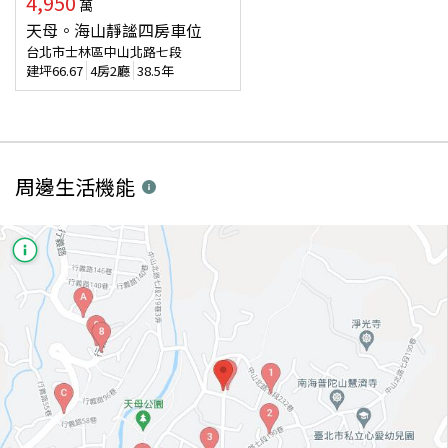
4,950
萬
天母。海山靜謐四房車位
台北市士林區中山北路七段
建坪
66.67
4房2廳
38.5年
周邊生活機能