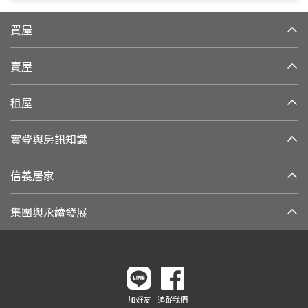
買屋
賣屋
租屋
實登與房訊知識
信義居家
集團與永續發展
加好友
追蹤我們