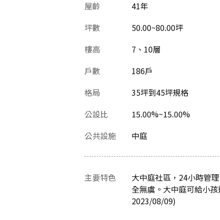
屋齡
41
年
坪數
50.00~80.00坪
樓高
7、10層
戶數
186戶
格局
35坪到45坪規格
公設比
15.00%~15.00%
公共設施
中庭
主要特色
大中庭社區，24小時管
全無虞。大中庭可給小孩
2023/08/09)