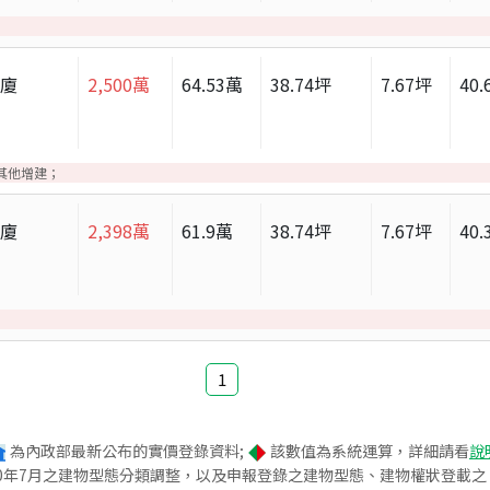
華廈
2,500
萬
64.53
萬
38.74
坪
7.67
坪
40.
其他增建；
華廈
2,398
萬
61.9
萬
38.74
坪
7.67
坪
40.
1
為內政部最新公布的實價登錄資料;
該數值為系統運算，詳細請看
說
020年7月之建物型態分類調整，以及申報登錄之建物型態、建物權狀登載