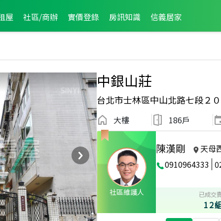
租屋
社區/商辦
實價登錄
房訊知識
信義居家
中銀山莊
台北市士林區中山北路七段２０
大樓
186戶
陳漢剛
天母
0910964333
0
員
2022年6月龍虎榜
2020年9月龍虎榜
社區維護人
已成交
12