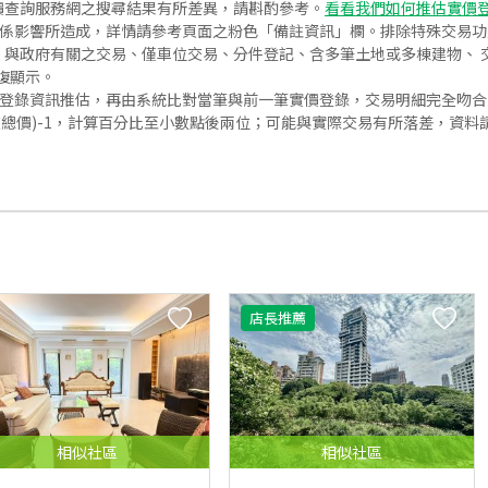
價查詢服務網之搜尋結果有所差異，請斟酌參考。
看看我們如何推估實價
關係影響所造成，詳情請參考頁面之粉色「備註資訊」欄。排除特殊交易
與政府有關之交易、僅車位交易、分件登記、含多筆土地或多棟建物、 交
復顯示。
價登錄資訊推估，再由系統比對當筆與前一筆實價登錄，交易明細完全吻
交總價)-1，計算百分比至小數點後兩位；可能與實際交易有所落差，資料
店長推薦
相似
社區
相似
社區