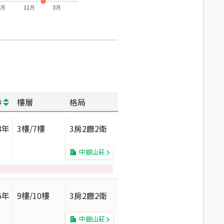
7月
11月
3月
齡
樓層
格局
8
年
3
樓/
7
樓
3房2廳2衛
中銀山莊
6
年
9
樓/
10
樓
3房2廳2衛
中銀山莊