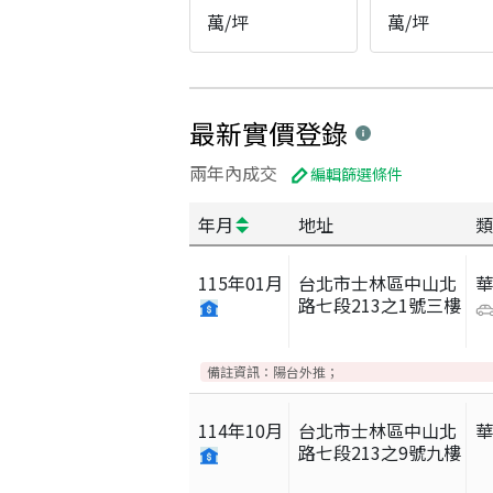
萬/坪
萬/坪
最新實價登錄
兩年內成交
編輯篩選條件
年月
地址
類
115
年
01
月
台北市士林區中山北
路七段213之1號三樓
備註資訊：
陽台外推；
114
年
10
月
台北市士林區中山北
路七段213之9號九樓