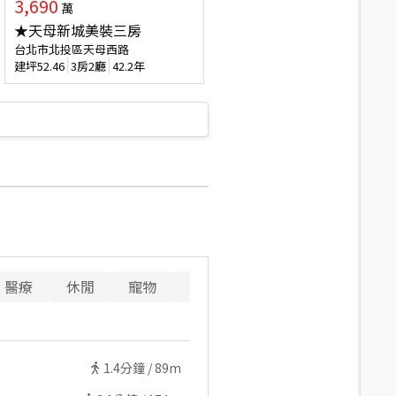
3,690
萬
★天母新城美裝三房
台北市北投區天母西路
建坪
52.46
3房2廳
42.2年
醫療
休閒
寵物
警消
重要設施
1.4
分鐘 /
89m