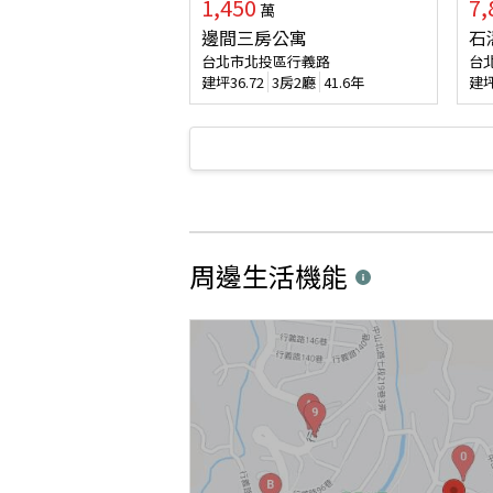
1,450
7,
萬
邊間三房公寓
石
台北市北投區行義路
台
建坪
36.72
3房2廳
41.6年
建
周邊生活機能