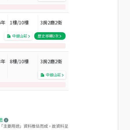
6
年
1
樓/
10
樓
3房2廳2衛
中銀山莊
歷史移轉
2
次
3
年
8
樓/
10
樓
3房2廳2衛
中銀山莊
明
之「主要用途」資料推估而成，故資料呈