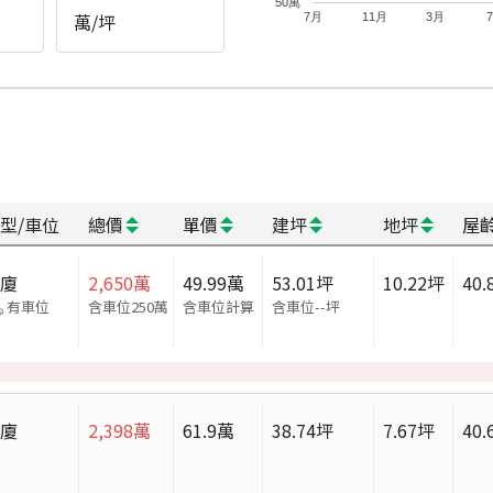
50萬
萬/坪
7月
11月
3月
型/車位
總價
單價
建坪
地坪
屋
華廈
2,650
萬
49.99
萬
53.01
坪
10.22
坪
40.
有車位
含車位250萬
含車位計算
含車位
--
坪
華廈
2,398
萬
61.9
萬
38.74
坪
7.67
坪
40.