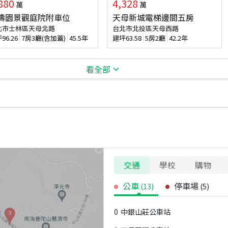
880
4,328
萬
萬
濤園景觀庭院附車位
天母新城電梯邊間五房
北市士林區天母北路
台北市北投區天母西路
坪
96.26
7房3廳(含加蓋)
45.5年
建坪
63.58
5房2廳
42.2年
看全部
交通
學校
購物
公車
停車場
(
13
)
(
5
)
0
中銀山莊公車站