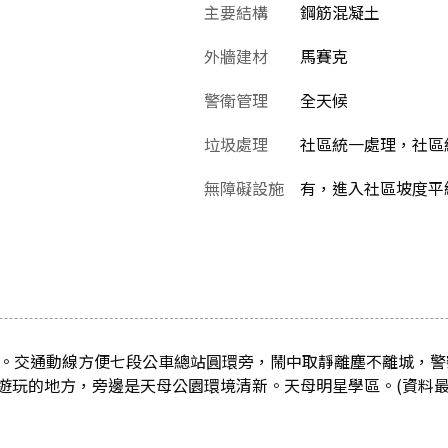
主要結構
鋼筋混凝土
外牆建材
馬賽克
警衛管理
全天候
垃圾處理
社區統一處理，社區
無障礙設施
有，進入社區坡度平
理。交通動線方便七段公車總站圓環旁，鬧中取靜離塵不離城，
遊玩的地方，旁邊是天母公園環境清新。天母明星學區。(資料