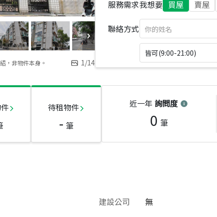
服務需求
我想要
買屋
賣屋
聯絡方式
皆可(9:00-21:00)
1
/
14
紹，非物件本身。
近一年
詢問度
物件
待租物件
0
-
筆
筆
筆
建設公司
無