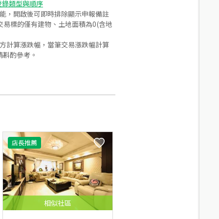
登錄類型與順序
功能，開啟後可即時排除顯示申報備註
易標的僅有建物、土地面積為0(含地
合方計算漲跌幅，當筆交易漲跌幅計算
請斟酌參考。
店長推薦
相似
社區