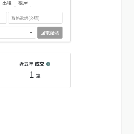
出租
租屋
回電給我
近五年
成交
1
筆