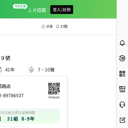
人才招募
登入/註冊
分享
訂閱
９號
41
年
7、10層
西路店
2-89786537
掃碼電話聊
賣方
已成交買方
從業時間
組
31組
8-9年