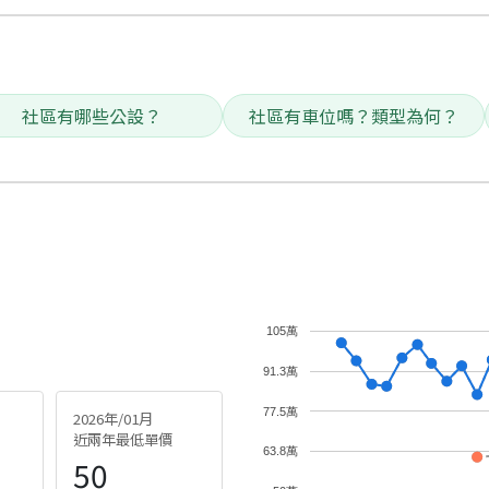
社區有哪些公設？
社區有車位嗎？類型為何？
105萬
91.3萬
77.5萬
2026年/01月
近兩年最低單價
63.8萬
50