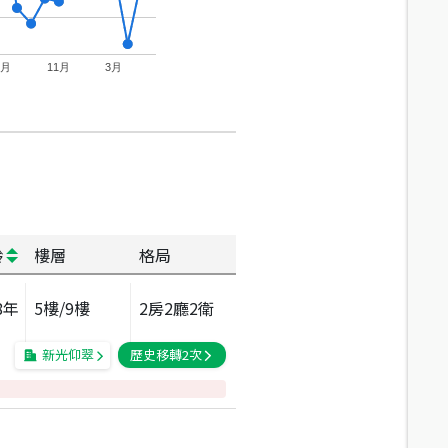
7月
11月
3月
齡
樓層
格局
8
年
5
樓/
9
樓
2房2廳2衛
新光仰翠
歷史移轉
2
次