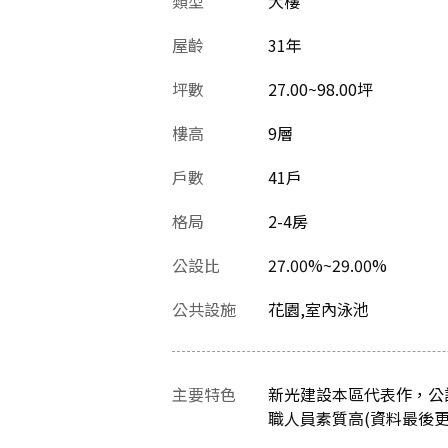
類型
大樓
屋齡
31
年
坪數
27.00~98.00坪
樓高
9層
戶數
41戶
格局
2-4房
公設比
27.00%~29.00%
公共設施
花園,室內泳池
主要特色
新光建設本區代表作，公
職人員素質高(資料最後更新日