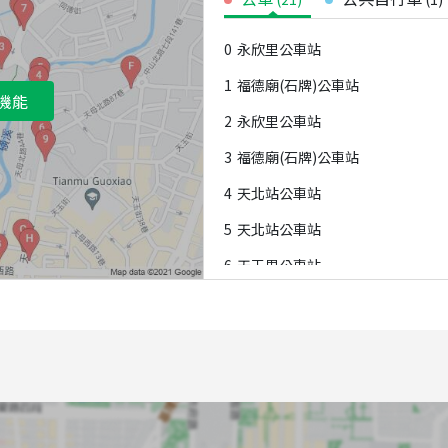
0
永欣里公車站
1
福德廟(石牌)公車站
機能
2
永欣里公車站
3
福德廟(石牌)公車站
4
天北站公車站
5
天北站公車站
6
天玉里公車站
7
福德廟(行義)公車站
8
福德廟(行義)公車站
9
天玉里公車站
A
榮光新村(榮總東院)公車站
B
榮光新村(榮總東院)公車站