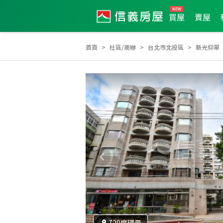
買屋
賣屋
首頁
社區/商辦
台北市北投區
新光仰翠
2024年度區成件TOP3
2025年5月區業績TOP1
2
720度環景