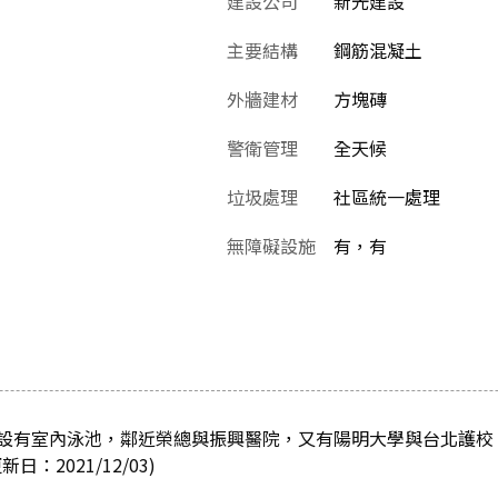
建設公司
新光建設
主要結構
鋼筋混凝土
外牆建材
方塊磚
警衛管理
全天候
垃圾處理
社區統一處理
無障礙設施
有，有
設有室內泳池，鄰近榮總與振興醫院，又有陽明大學與台北護校
：2021/12/03)