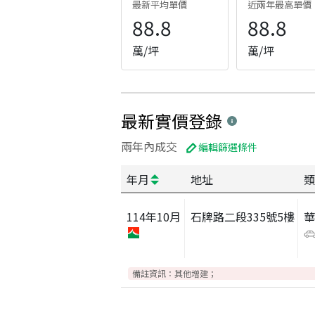
最新平均單價
近兩年最高單價
88.8
88.8
萬/坪
萬/坪
最新實價登錄
兩年內成交
編輯篩選條件
年月
地址
類
114
年
10
月
石牌路二段335號5樓
備註資訊：
其他增建；