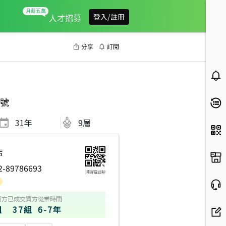
人才招募
登入/註冊
分享
訂閱
號
31
年
9層
店
2-89786693
掃碼電話聊
賣方
已成交買方
從業時間
組
37組
6-7年