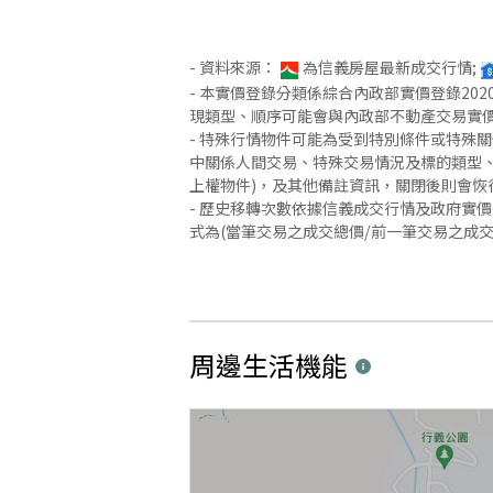
- 資料來源：
為信義房屋最新成交行情;
- 本實價登錄分類係綜合內政部實價登錄2
現類型、順序可能會與內政部不動產交易實
- 特殊行情物件可能為受到特別條件或特殊
中關係人間交易、特殊交易情況及標的類型、
上權物件)，及其他備註資訊，關閉後則會恢
- 歷史移轉次數依據信義成交行情及政府實
式為(當筆交易之成交總價/前一筆交易之成
周邊生活機能