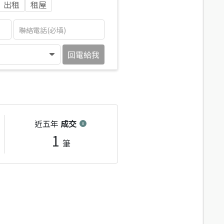
出租
租屋
回電給我
近五年
成交
1
筆