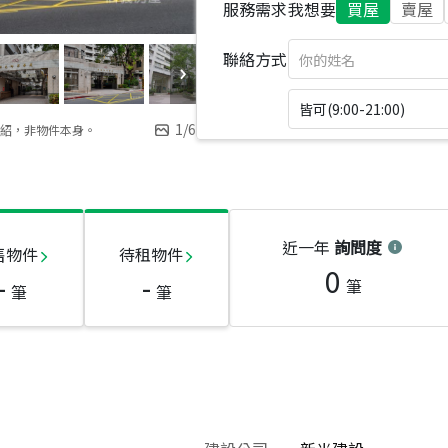
服務需求
我想要
買屋
賣屋
聯絡方式
皆可(9:00-21:00)
1
/
6
紹，非物件本身。
近一年
詢問度
售物件
待租物件
0
-
-
筆
筆
筆