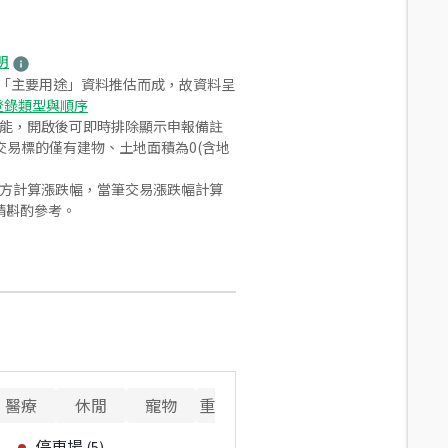
明
之「主要用途」資料推估而成，故資料呈
登錄類型與順序
功能，開啟後可即時排除顯示申報備註
易標的僅有建物、土地面積為0(含地
合方計算漲跌幅，當筆交易漲跌幅計算
請斟酌參考。
醫療
休閒
寵物
重要設施
停車場
(
5
)