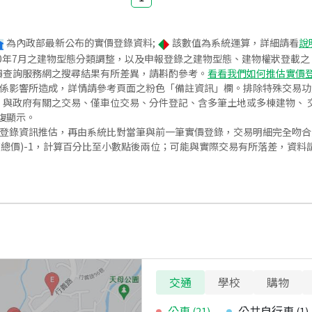
為內政部最新公布的實價登錄資料;
該數值為系統運算，詳細請看
說
020年7月之建物型態分類調整，以及申報登錄之建物型態、建物權狀登載
價查詢服務網之搜尋結果有所差異，請斟酌參考。
看看我們如何推估實價
關係影響所造成，詳情請參考頁面之粉色「備註資訊」欄。排除特殊交易
與政府有關之交易、僅車位交易、分件登記、含多筆土地或多棟建物、 交
復顯示。
價登錄資訊推估，再由系統比對當筆與前一筆實價登錄，交易明細完全吻
交總價)-1，計算百分比至小數點後兩位；可能與實際交易有所落差，資料
交通
學校
購物
公車
公共自行車
(
21
)
(
1
)