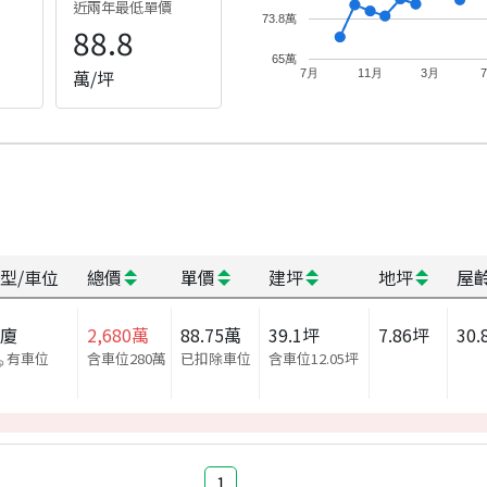
近兩年最低單價
73.8萬
88.8
65萬
萬/坪
7月
11月
3月
型/車位
總價
單價
建坪
地坪
屋
華廈
2,680
萬
88.75
萬
39.1
坪
7.86
坪
30.
有車位
含車位280萬
已扣除車位
含車位
12.05
坪
1