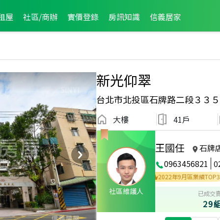
租屋
社區/商辦
實價登錄
房訊知識
信義居家
新光仰翠
台北市北投區石牌路二段３３５
大樓
41戶
王國任
石牌
0963456821
0
024年7月區業績TOP3
2024年2月區業績TOP1
2022年9月區業績TOP3
社區維護人
已成交
29