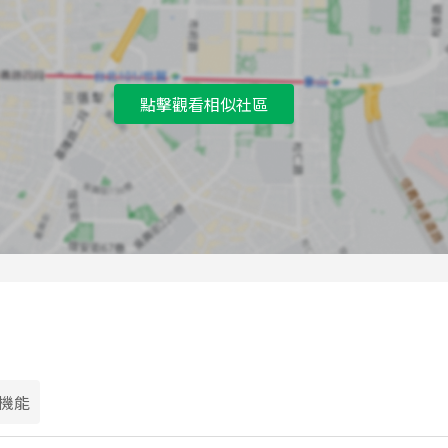
C
天母國小公車站
D
振興公園公車站
點擊觀看相似社區
E
磺溪公車站
F
合庫訓練中心公車站
G
齊賢華廈公車站
H
天母國小公車站
I
齊賢華廈公車站
J
榮總一公車站
K
榮總一公車站
機能