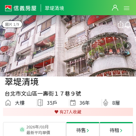
翠堤清境
圖片 1/9
翠堤清境
台北市文山區一壽街１７巷９號
大樓
35戶
36
年
8層
♥️ 有
27
人收藏
2026年/03月
待售
待租
最新平均單價