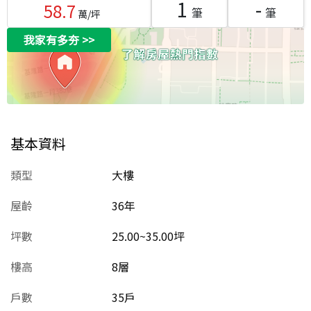
1
-
58.7
筆
筆
萬/坪
我家有多夯
>>
基本資料
類型
大樓
屋齡
36
年
坪數
25.00~35.00坪
樓高
8層
戶數
35戶