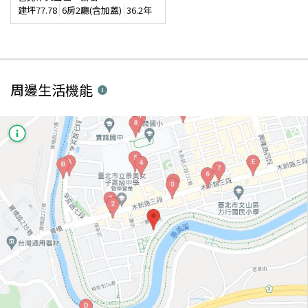
建坪
77.78
6房2廳(含加蓋)
36.2年
周邊生活機能