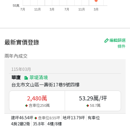
55萬
7月
11月
3月
7月
11月
3月
編輯篩選
最新實價登錄
條件
兩年內成交
115
年
03
月
華廈
翠堤清境
台北市文山區一壽街17巷9號四樓
2,480
萬
53.29
萬/坪
含車位
250
萬
58.7
萬
建坪
46.54
坪
地坪
13.79
坪
有車位
含車位
8.55
坪
4房2廳2衛
35.8
年
4
樓/
8
樓