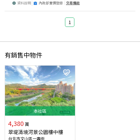
資料說明
內政部實價登錄
交易備註
1
有銷售中物件
本
社區
4,380
萬
翠堤清境河景公園樓中樓
台北市文山區一壽街