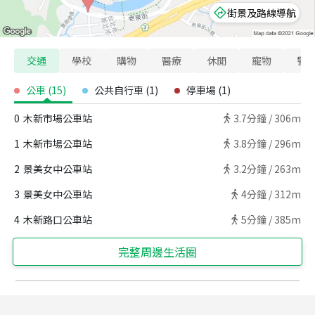
街景及路線導航
交通
學校
購物
醫療
休閒
寵物
警
公車
(
15
)
公共自行車
(
1
)
停車場
(
1
)
0
木新市場公車站
3.7
分鐘 /
306m
1
木新市場公車站
3.8
分鐘 /
296m
2
景美女中公車站
3.2
分鐘 /
263m
3
景美女中公車站
4
分鐘 /
312m
4
木新路口公車站
5
分鐘 /
385m
完整周邊生活圈