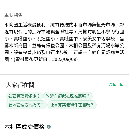
主要特色
本商圈生活機能便利，擁有傳統的木新市場與恆光市場，鄰
近有現代化的頂好市場與全聯社等，另擁有明星小學力行國
小、實踐國小、明道國小、實踐國中、景美女中等學校，皆
屬木新商圈，並擁有保儀公園、木柵公園及稀有河堤水岸公
園，設有完善步道及自行車步道，可謂一自給自足舒適生活
圈。(資料最後更新日：2022/08/09)
大家都在問
換一換
社區管理費多少？
附近有類似社區推薦嗎？
社區管理方式為何？
社區有其他物件在售嗎？
本社區
成交價格