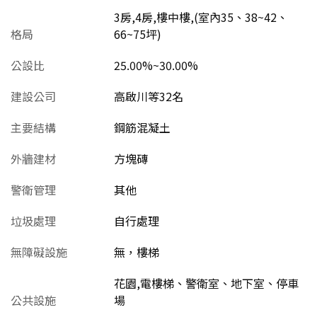
3房,4房,樓中樓,(室內35、38~42、
格局
66~75坪)
公設比
25.00%~30.00%
建設公司
高啟川等32名
主要結構
鋼筋混凝土
外牆建材
方塊磚
警衛管理
其他
垃圾處理
自行處理
無障礙設施
無，樓梯
花園,電樓梯、警衛室、地下室、停車
公共設施
場