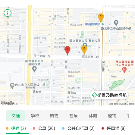
街景及路線導航
交通
學校
購物
醫療
休閒
寵物
警
捷運
(
2
)
公車
(
20
)
公共自行車
(
2
)
停車場
(
8
)