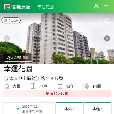
幸運花園
圖片 1/16
720度環景
幸運花園
台北市中山區龍江路２３５號
大樓
77戶
42
年
14層
♥️ 有
12
人收藏
2025年/11月
待售
待租
最新平均單價