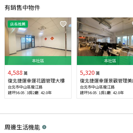
有銷售中物件
店長推薦
本
社區
本
社區
4,588
5,320
萬
萬
復北捷運幸運花園管理大樓
復北捷運幸運景觀管理美
台北市中山區龍江路
台北市中山區龍江路
建坪
56.05
3房2廳
42.0年
建坪
56.05
1房1廳
42.0年
周邊生活機能