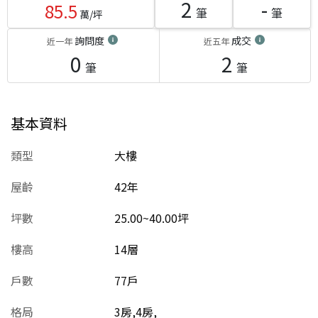
2
-
85.5
筆
筆
萬/坪
詢問度
成交
近一年
近五年
0
2
筆
筆
基本資料
類型
大樓
屋齡
42
年
坪數
25.00~40.00坪
樓高
14層
戶數
77戶
格局
3房,4房,