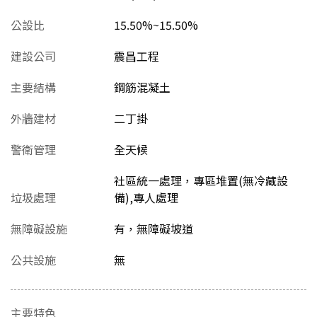
公設比
15.50%~15.50%
建設公司
震昌工程
主要結構
鋼筋混凝土
外牆建材
二丁掛
警衛管理
全天候
社區統一處理，專區堆置(無冷藏設
垃圾處理
備),專人處理
無障礙設施
有，無障礙坡道
公共設施
無
主要特色