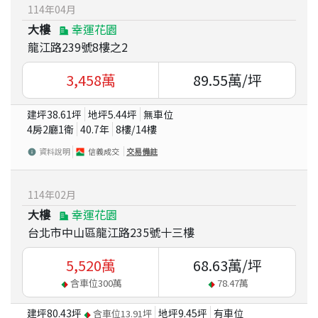
114
年
04
月
大樓
幸運花園
龍江路239號8樓之2
3,458
萬
89.55
萬/坪
建坪
38.61
坪
地坪
5.44
坪
無車位
4房2廳1衛
40.7
年
8
樓/
14
樓
資料說明
信義成交
交易備註
114
年
02
月
大樓
幸運花園
台北市中山區龍江路235號十三樓
5,520
萬
68.63
萬/坪
含車位
300
萬
78.47
萬
建坪
80.43
坪
地坪
9.45
坪
有車位
含車位
13.91
坪