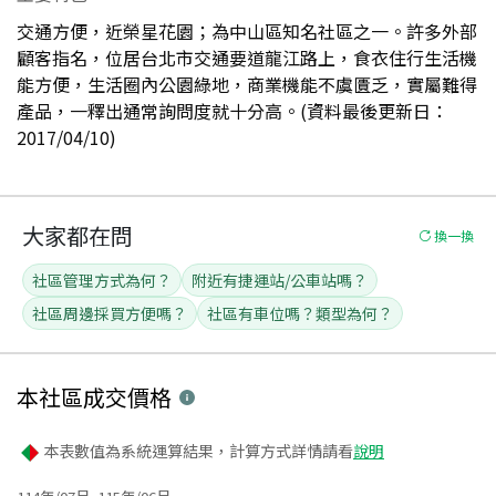
交通方便，近榮星花園；為中山區知名社區之一。許多外部
顧客指名，位居台北市交通要道龍江路上，食衣住行生活機
能方便，生活圈內公園綠地，商業機能不虞匱乏，實屬難得
產品，一釋出通常詢問度就十分高。(資料最後更新日：
2017/04/10)
大家都在問
換一換
社區管理方式為何？
附近有捷運站/公車站嗎？
社區周邊採買方便嗎？
社區有車位嗎？類型為何？
本社區
成交價格
本表數值為系統運算結果，計算方式詳情請看
說明