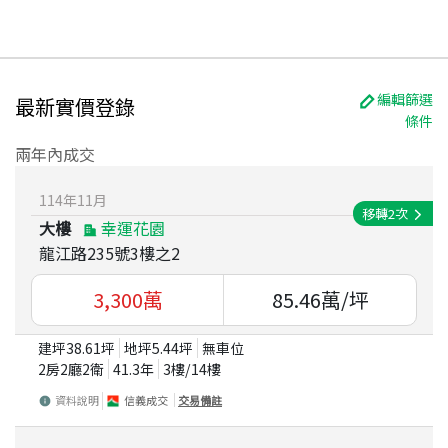
編輯篩選
最新實價登錄
條件
兩年內成交
114
年
11
月
移轉
2
次
大樓
幸運花園
龍江路235號3樓之2
3,300
萬
85.46
萬/坪
建坪
38.61
坪
地坪
5.44
坪
無車位
2房2廳2衛
41.3
年
3
樓/
14
樓
資料說明
信義成交
交易備註