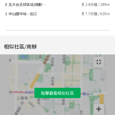
0
北大台北校區站(規劃中) - 出口
2.4
分鐘 /
189m
1
中山國中站 - 出口
7.7
分鐘 /
620m
相似社區/商辦
點擊觀看相似社區