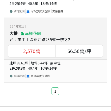
4房2廳4衛
40.5
年
13
樓/
14
樓
資料說明
內政部實價登錄
交易備註
114
年
01
月
大樓
幸運花園
台北市中山區龍江路235號十樓之2
2,570
萬
66.56
萬/坪
建坪
38.61
坪
地坪
5.44
坪
無車位
2房2廳2衛
40.4
年
10
樓/
14
樓
資料說明
內政部實價登錄
1